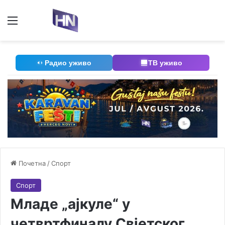
Мени
П
Радио уживо
ТВ уживо
Почетна
/
Спорт
Спорт
Младе „ајкуле“ у
четвртфиналу Свјетског