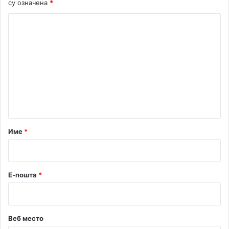
су означена
*
К
о
м
е
н
т
а
р
Име
*
*
Е-пошта
*
Веб место