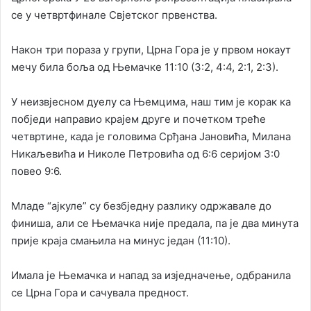
се у четвртфинале Свјетског првенства.
Након три пораза у групи, Црна Гора је у првом нокаут
мечу била боља од Њемачке 11:10 (3:2, 4:4, 2:1, 2:3).
У неизвјесном дуелу са Њемцима, наш тим је корак ка
побједи направио крајем друге и почетком треће
четвртине, када је головима Срђана Јановића, Милана
Никаљевића и Николе Петровића од 6:6 серијом 3:0
повео 9:6.
Младе “ајкуле” су безбједну разлику одржавале до
финиша, али се Њемачка није предала, па је два минута
прије краја смањила на минус један (11:10).
Имала је Њемачка и напад за изједначење, одбранила
се Црна Гора и сачувала предност.