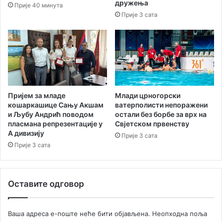
м
дружења
Прије 40 минута
В
а
Прије 3 сата
р
ц
а
и
њ
ј
е
е
ш
е
в
и
Пријем за младе
Млади црногорски
ћ
кошаркашице Сању Акшам
ватерполисти непоражени
и Љубу Андрић поводом
остали без борбе за врх на
пласмана репрезентације у
Свјетском првенству
А дивизију
Прије 3 сата
Прије 3 сата
Оставите одговор
Ваша адреса е-поште неће бити објављена.
Неопходна поља