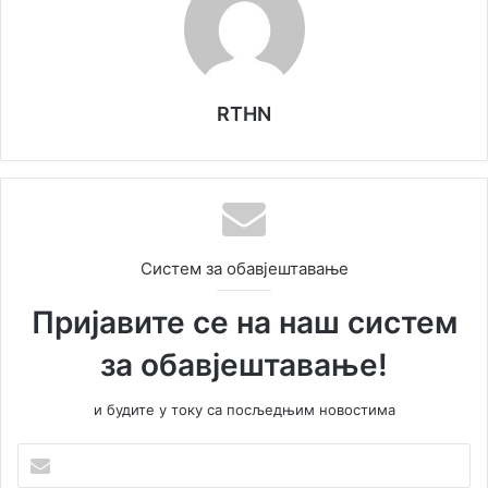
RTHN
Систем за обавјештавање
Пријавите се на наш систем
за обавјештавање!
и будите у току са посљедњим новостима
У
н