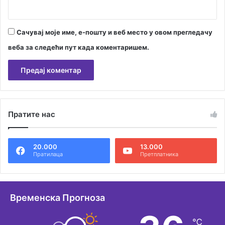
Сачувај моје име, е-пошту и веб место у овом прегледачу
веба за следећи пут када коментаришем.
А
л
Пратите нас
т
е
20.000
13.000
р
Пратилаца
Претплатника
н
а
т
Временска Прогноза
и
℃
в