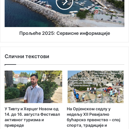
у
е
к
ћ
а
е
т
2
р
0
е
2
Прољеће 2025: Сервисне информације
ћ
5
е
:
г
С
Слични текстови
р
е
о
р
м
в
а
и
н
с
а
н
Д
е
у
и
ш
н
У Тивту и Херцег Новом од
На Орјенском седлу у
а
ф
14. до 16. августа Фестивал
нед‌ељу XII Ревијално
н
о
активног туризма и
бућарско првенство – спој
к
р
привреде
спорта, традиције и
е