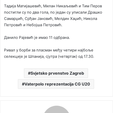
Тадија Матијашевић, Милан Никаљевић и Тим Перов
постигли су по два гола, по један су уписали Драшко
Самарџић, Срђан Јановић, Мелдин Хаџић, Никола
Петровић и Небојша Петровић.
Данило Рајевић је имао 11 одбрана.
Ривал у борби за пласман међу четири најбоље
селекције је Шпанија, сјутра (четвртак) од 17.30.
Svjetsko prvenstvo Zagreb
Vaterpolo reprezentacija CG U20