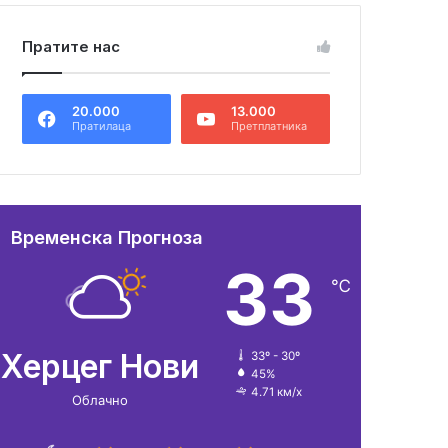
Пратите нас
20.000
13.000
Пратилаца
Претплатника
Временска Прогноза
33
℃
Херцег Нови
33º - 30º
45%
4.71 км/х
Облачно