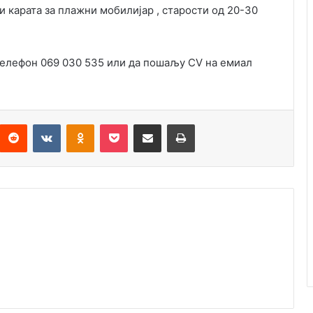
 карата за плажни мобилијар , старости од 20-30
телефон 069 030 535 или да пошаљу CV на емиал
Reddit
VKontakte
Odnoklassniki
Pocket
Подијели путем емаила
Штампај