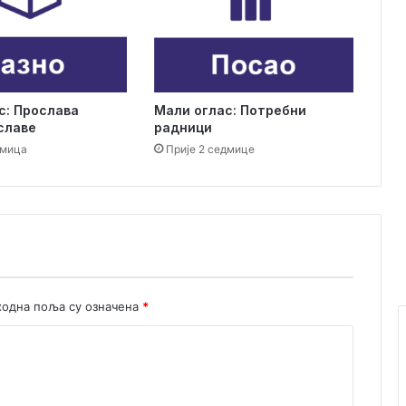
л
а
п
о
к
Мали оглас: Потребни
с: Прослава
р
радници
славе
е
Прије 2 седмице
дмица
т
а
њ
е
п
о
с
т
у
одна поља су означена
*
п
к
а
з
а