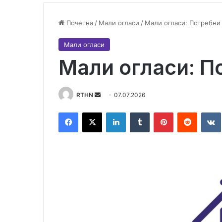
Почетна
/
Мали огласи
/
Мали огласи: Потребни
Мали огласи
Мали огласи: П
RTHN
S
07.07.2026
e
Facebook
X
LinkedIn
Tumblr
Pinterest
Reddit
VK
n
d
a
n
e
m
a
i
l