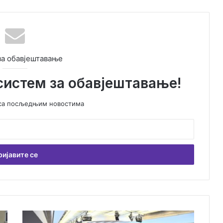
за обавјештавање
систем за обавјештавање!
у са посљедњим новостима
С