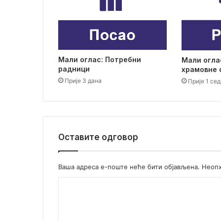
о
г
с
м
ј
Мали оглас: Потребни
Мали огла
е
радници
храмовне 
ш
Прије 3 дана
Прије 1 се
т
а
ј
а
,
о
Оставите одговор
п
т
и
Ваша адреса е-поште неће бити објављена.
Неопх
м
К
и
с
о
т
м
и