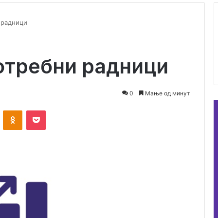
 радници
отребни радници
0
Мање од минут
ontakte
Odnoklassniki
Pocket