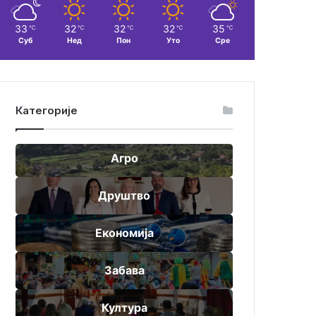
33
32
32
32
35
℃
℃
℃
℃
℃
Суб
Нед
Пон
Уто
Сре
Категорије
Агро
Друштво
Економија
Забава
Култура