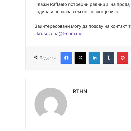
Плажи Raffaelo потребни радници на продаји
година и познавањем енглеског језика.
Заинтересовани могу да позову на контакт 
:
krusozona@t-com.me
Facebook
X
LinkedIn
Tumblr
Pinterest
Подијели
RTHN