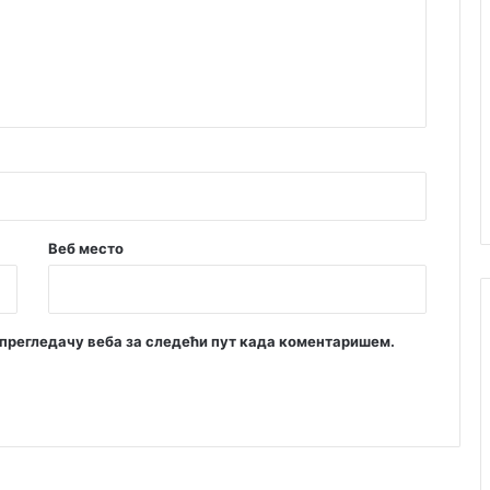
и
з
м
ј
е
н
е
У
с
т
а
Веб место
в
а
м прегледачу веба за следећи пут када коментаришем.