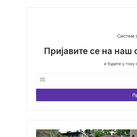
Систем 
Пријавите се на наш 
и будите у ток
У
н
е
с
и
т
е
В
а
Д
ш