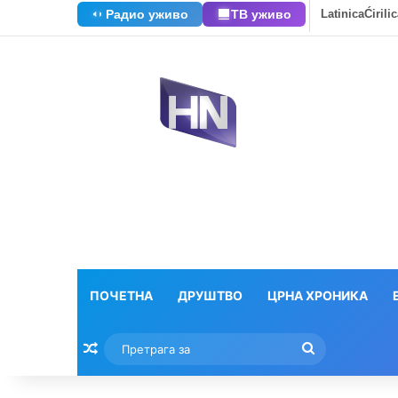
Радио уживо
ТВ уживо
Latinica
Ćirili
ПОЧЕТНА
ДРУШТВО
ЦРНА ХРОНИКА
Насумични текстови
Претрага
за