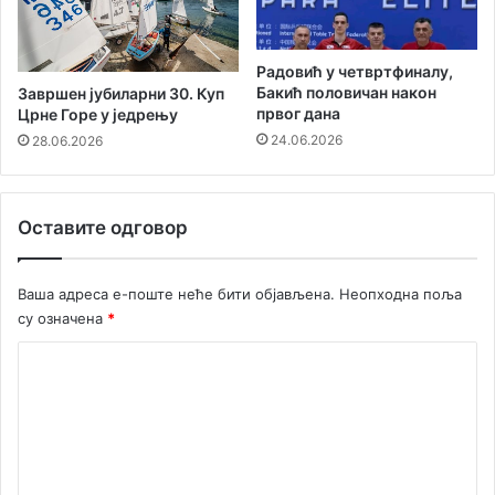
е
р
ц
Радовић у четвртфиналу,
е
Бакић половичан након
Завршен јубиларни 30. Куп
г
првог дана
Црне Горе у једрењу
н
24.06.2026
28.06.2026
о
в
с
Оставите одговор
к
у
п
Ваша адреса е-поште неће бити објављена.
Неопходна поља
у
су означена
*
б
л
К
и
к
о
у
м
е
н