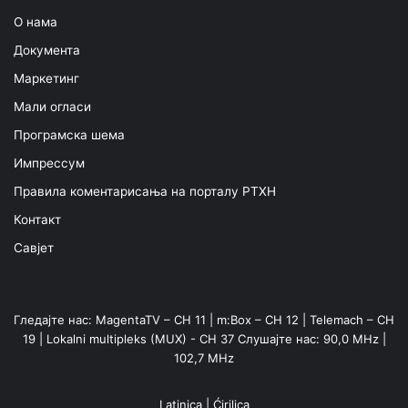
О нама
Документа
Маркетинг
Мали огласи
Програмска шема
Импрессум
Правила коментарисања на порталу РТХН
Контакт
Савјет
Гледајте нас: MagentaTV – CH 11 | m:Box – CH 12 | Telemach – CH
19 | Lokalni multipleks (MUX) - CH 37 Слушајте нас: 90,0 MHz |
102,7 MHz
Latinica
|
Ćirilica