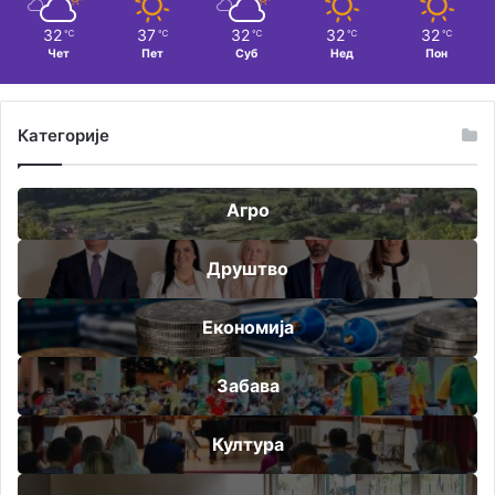
32
37
32
32
32
℃
℃
℃
℃
℃
Чет
Пет
Суб
Нед
Пон
Категорије
Агро
Друштво
Економија
Забава
Култура