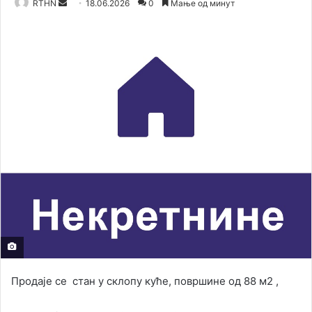
RTHN
S
18.06.2026
0
Мање од минут
e
n
d
a
n
e
m
a
i
l
Продаје се стан у склопу куће, површине од 88 м2 ,