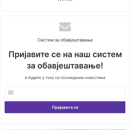
Систем за обавјештавање
Пријавите се на наш систем
за обавјештавање!
и будите у току са посљедњим новостима
У
н
е
с
и
т
е