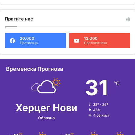
А
л
Пратите нас
т
е
20.000
13.000
р
Пратилаца
Претплатника
н
а
т
Временска Прогноза
и
31
℃
в
е
:
Херцег Нови
32º - 26º
45%
4.08 км/х
Облачно