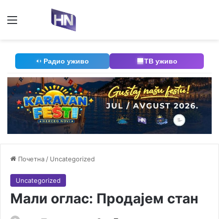
Мени
П
Радио уживо
ТВ уживо
Почетна
/
Uncategorized
Uncategorized
Мали оглас: Продајем стан