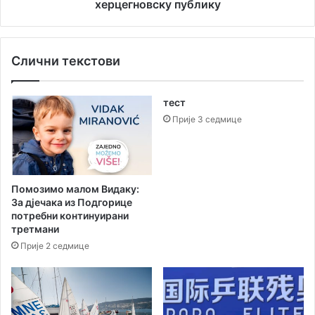
н
Б
херцегновску публику
о
о
б
г
е
о
Слични текстови
з
ј
в
а
о
в
тест
д
љ
е
Прије 3 седмице
е
њ
е
“
о
Помозимо малом Видаку:
д
За дјечака из Подгорице
у
потребни континуирани
ш
третмани
е
Прије 2 седмице
в
и
л
а
х