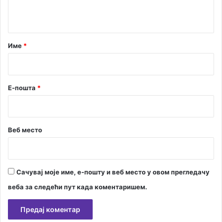
т
а
р
Име
*
*
Е-пошта
*
Веб место
Сачувај моје име, е-пошту и веб место у овом прегледачу
веба за следећи пут када коментаришем.