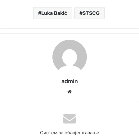
Luka Bakić
STSCG
admin
We
bsi
te
Систем за обавјештавање