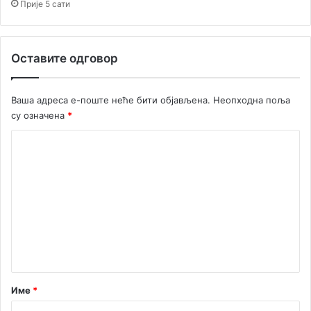
Прије 5 сати
Оставите одговор
Ваша адреса е-поште неће бити објављена.
Неопходна поља
су означена
*
К
о
м
е
н
т
а
р
Име
*
*