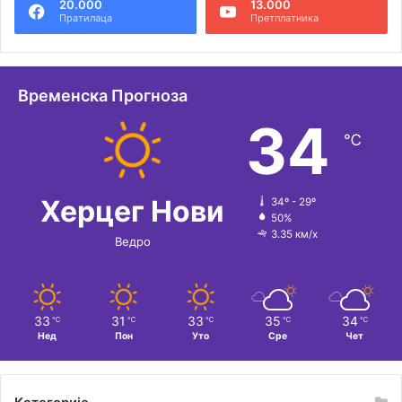
20.000
13.000
р
Пратилаца
Претплатника
н
а
т
Временска Прогноза
и
34
℃
в
е
:
Херцег Нови
34º - 29º
50%
3.35 км/х
Ведро
33
31
33
35
34
℃
℃
℃
℃
℃
Нед
Пон
Уто
Сре
Чет