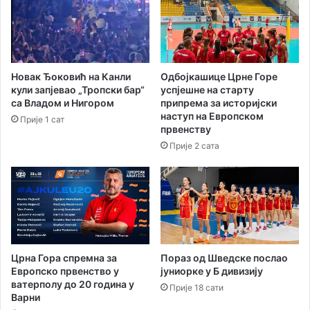
ј
Н
е
о
р
в
и
и
п
!
Новак Ђоковић на Канли
Одбојкашице Црне Горе
р
кули запјевао „Тропски бар“
успјешне на старту
о
са Владом и Нигором
припрема за историјски
т
наступ на Европском
Прије 1 сат
и
првенству
в
Прије 2 сата
Х
р
в
а
т
с
к
е
Црна Гора спремна за
Пораз од Шведске послао
Европско првенство у
јуниорке у Б дивизију
ватерполу до 20 година у
Прије 18 сати
Варни