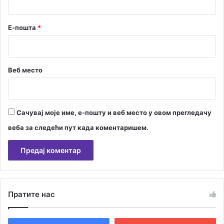
Е-пошта
*
Веб место
Сачувај моје име, е-пошту и веб место у овом прегледачу
веба за следећи пут када коментаришем.
А
л
Пратите нас
т
е