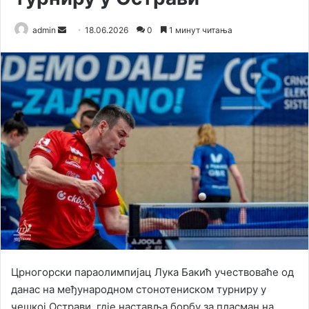
admin
S
18.06.2026
0
1 минут читања
e
n
d
a
n
e
m
a
i
l
Црногорски параолимпијац Лука Бакић учествоваће од
данас на међународном стонотениском турниру у
чешкој Острави, гд‌је наставља борбу за пласман на