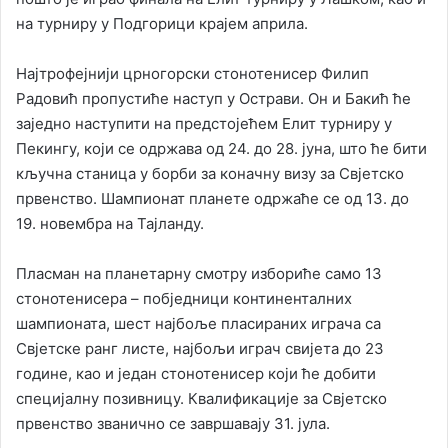
на турниру у Подгорици крајем априла.
Најтрофејнији црногорски стонотенисер Филип
Радовић пропустиће наступ у Острави. Он и Бакић ће
заједно наступити на предстојећем Елит турниру у
Пекингу, који се одржава од 24. до 28. јуна, што ће бити
кључна станица у борби за коначну визу за Свјетско
првенство. Шампионат планете одржаће се од 13. до
19. новембра на Тајланду.
Пласман на планетарну смотру избориће само 13
стонотенисера – побједници континенталних
шампионата, шест најбоље пласираних играча са
Свјетске ранг листе, најбољи играч свијета до 23
године, као и један стонотенисер који ће добити
специјалну позивницу. Квалификације за Свјетско
првенство званично се завршавају 31. јула.