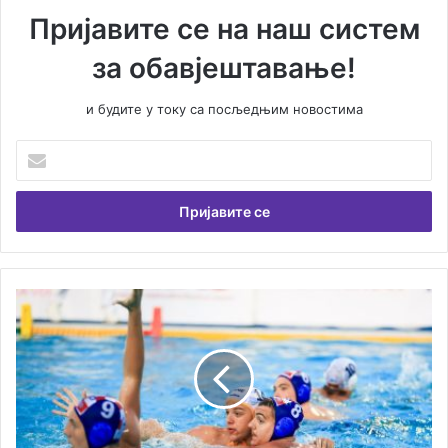
Пријавите се на наш систем
за обавјештавање!
и будите у току са посљедњим новостима
У
н
е
с
и
т
е
В
П
а
о
ш
р
у
а
е
з
м
к
а
а
и
д