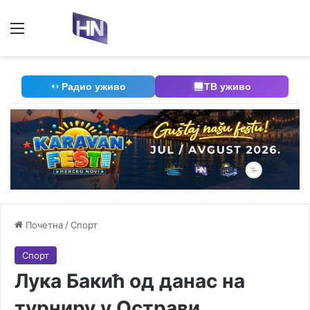
Мени
П
Радио уживо
ТВ уживо
Почетна
/
Спорт
Спорт
Лука Бакић од данас на
турниру у Острави