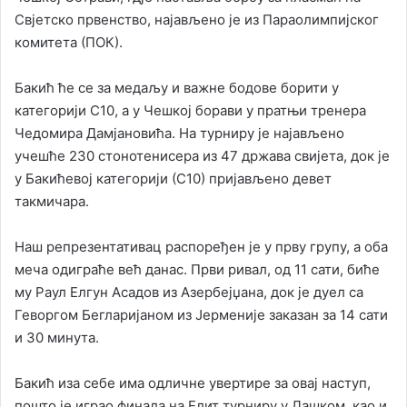
Свјетско првенство, најављено је из Параолимпијског
комитета (ПОК).
Бакић ће се за медаљу и важне бодове борити у
категорији С10, а у Чешкој борави у пратњи тренера
Чедомира Дамјановића. На турниру је најављено
учешће 230 стонотенисера из 47 држава свијета, док је
у Бакићевој категорији (С10) пријављено девет
такмичара.
Наш репрезентативац распоређен је у прву групу, а оба
меча одиграће већ данас. Први ривал, од 11 сати, биће
му Раул Елгун Асадов из Азербејџана, док је дуел са
Геворгом Бегларијаном из Јерменије заказан за 14 сати
и 30 минута.
Бакић иза себе има одличне увертире за овај наступ,
пошто је играо финала на Елит турниру у Лашком, као и