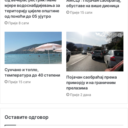
АМСЦГ: Појачан саобраћај,
с
с
мјере водоснабдијевања за
обуставе на више дионица
к
р
територију цијеле општине
Прије 15 сати
и
п
од поноћи до 05 ујутро
,
с
Прије 8 сати
ц
т
р
в
н
а
о
Х
г
е
о
р
р
ц
с
е
Сунчано и топло,
к
г
температура до 40 степени
Појачан саобраћај према
и
Н
Прије 15 сати
приморју и на граничним
г
о
прелазима
р
в
Прије 2 дана
а
о
д
г
?
Оставите одговор