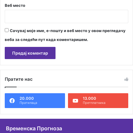
Веб место
Сачувај моје име, е-пошту и веб место у овом прегледачу
веба за следећи пут када коментаришем.
А
л
Пратите нас
т
е
20.000
13.000
р
Пратилаца
Претплатника
н
а
т
Временска Прогноза