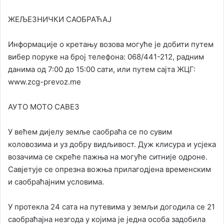
ЖЕЉЕЗНИЧКИ САОБРАЋАЈ
Информације о кретању возова могуће је добити путем
вибер поруке на број телефона: 068/441-212, радним
данима од 7:00 до 15:00 сати, или путем сајта ЖЦГ:
www.zcg-prevoz.me
АУТО МОТО САВЕЗ
У већем дијелу земље саобраћа се по сувим
коловозима и уз добру видљивост. Дуж клисура и усјека
возачима се скреће пажња на могуће ситније одроне.
Савјетује се опрезна вожња прилагодјена временским
и саобраћајним условима.
У протекла 24 сата на путевима у земљи догодила се 21
саобраћајна незгода у којима је једна особа задобила