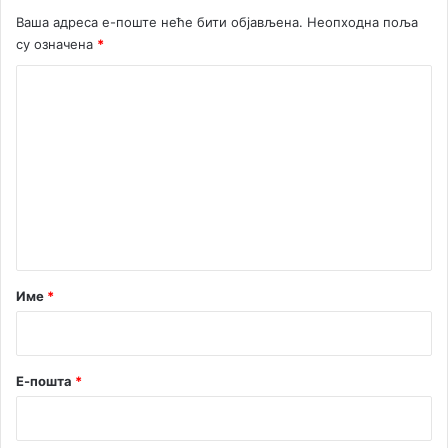
Ваша адреса е-поште неће бити објављена.
Неопходна поља
су означена
*
К
о
м
е
н
т
а
р
Име
*
*
Е-пошта
*