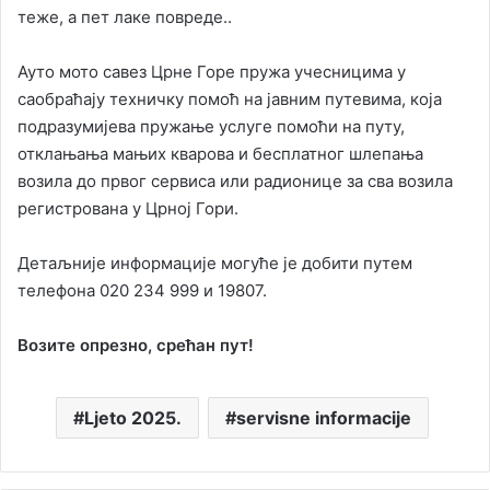
теже, а пет лаке повреде..
Ауто мото савез Црне Горе пружа учесницима у
саобраћају техничку помоћ на јавним путевима, која
подразумијева пружање услуге помоћи на путу,
отклањања мањих кварова и бесплатног шлепања
возила до првог сервиса или радионице за сва возила
регистрована у Црној Гори.
Детаљније информације могуће је добити путем
телефона 020 234 999 и 19807.
Возите опрезно, срећан пут!
Ljeto 2025.
servisne informacije