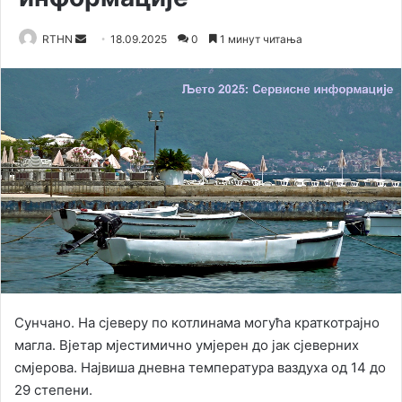
RTHN
S
18.09.2025
0
1 минут читања
e
n
d
a
n
e
m
a
i
l
Сунчано. На сјеверу по котлинама могућа краткотрајно
магла. Вјетар мјестимично умјерен до јак сјеверних
смјерова. Највиша дневна температура ваздуха од 14 до
29 степени.