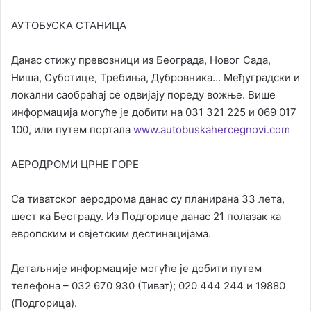
АУТОБУСКА СТАНИЦА
Данас стижу превозници из Београда, Новог Сада,
Ниша, Суботице, Требиња, Дубровника… Међуградски и
локални саобраћај се одвијају пореду вожње. Више
информација могуће је добити на 031 321 225 и 069 017
100, или путем портала
www.autobuskahercegnovi.com
АЕРОДРОМИ ЦРНЕ ГОРЕ
Са тиватског аеродрома данас су планирана 33 лета,
шест ка Београду. Из Подгорице данас 21 полазак ка
европским и свјетским дестинацијама.
Детаљније информације могуће је добити путем
телефона – 032 670 930 (Тиват); 020 444 244 и 19880
(Подгорица).