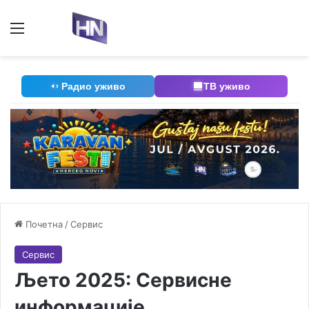
Мени
П
Радио уживо
ТВ уживо
Почетна
/
Сервис
Сервис
Љето 2025: Сервисне
информације