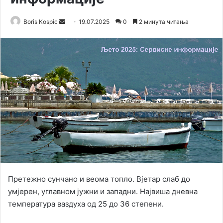
Boris Kospic
S
19.07.2025
0
2 минута читања
e
n
d
a
n
e
m
a
i
l
Претежно сунчано и веома топло. Вјетар слаб до
умјерен, углавном јужни и западни. Највиша дневна
температура ваздуха од 25 до 36 степени.