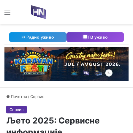
Мени
П
Радио уживо
ТВ уживо
Почетна
/
Сервис
Сервис
Љето 2025: Сервисне
информације