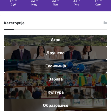
34
32
32
32
34
Суб
Нед
Пон
Уто
Сре
Категорије
Агро
Друштво
Економија
Забава
Култура
Образовање