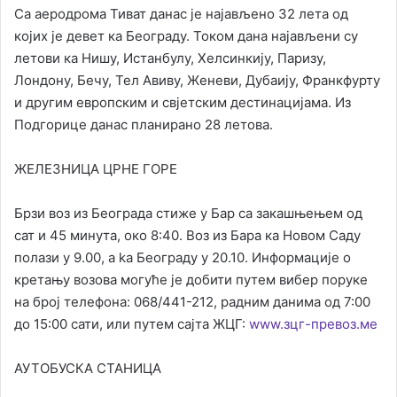
Са аеродрома Тиват данас је најављено 32 лета од
којих је девет ка Београду. Током дана најављени су
летови ка Нишу, Истанбулу, Хелсинкију, Паризу,
Лондону, Бечу, Тел Авиву, Женеви, Дубаију, Франкфурту
и другим европским и свјетским дестинацијама. Из
Подгорице данас планирано 28 летова.
ЖЕЛЕЗНИЦА ЦРНЕ ГОРЕ
Брзи воз из Београда стиже у Бар са закашњењем од
сат и 45 минута, око 8:40. Воз из Бара ка Новом Саду
полази у 9.00, a ka Београду у 20.10. Информације о
кретању возова могуће је добити путем вибер поруке
на број телефона: 068/441-212, радним данима од 7:00
до 15:00 сати, или путем сајта ЖЦГ:
www.зцг-превоз.ме
АУТОБУСКА СТАНИЦА