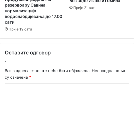
Без воде Игало и Гомила
ћ
резервоару Савина,
Прије 21 сат
нормализација
у
водоснабдијевања до 17.00
Д
сати
в
Прије 19 сати
о
р
а
н
Оставите одговор
и
П
а
Ваша адреса е-поште неће бити објављена.
Неопходна поља
р
су означена
*
к
К
о
м
е
н
т