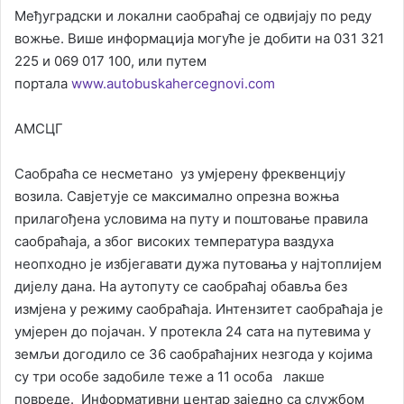
Међуградски и локални саобраћај се одвијају по реду
вожње. Више информација могуће је добити на 031 321
225 и 069 017 100, или путем
портала
www.autobuskahercegnovi.com
АМСЦГ
Саобраћа се несметано уз умјерену фреквенцију
возила. Савјетује се максимално опрезна вожња
прилагођена условима на путу и поштовање правила
саобраћаја, а због високих температура ваздуха
неопходно је избјегавати дужа путовања у најтоплијем
дијелу дана. На аутопуту се саобраћај обавља без
измјена у режиму саобраћаја. Интензитет саобраћаја је
умјерен до појачан. У протекла 24 сата на путевима у
земљи догодило се 36 саобраћајних незгода у којима
су три особе задобиле теже а 11 особа лакше
повреде. Информативни центар заједно са службом