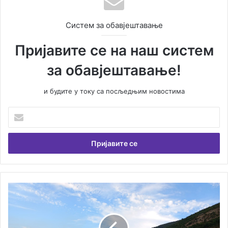
Систем за обавјештавање
Пријавите се на наш систем
за обавјештавање!
и будите у току са посљедњим новостима
У
н
е
с
и
т
е
В
П
а
о
ш
ж
у
а