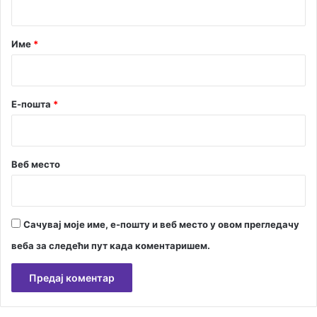
а
р
Име
*
*
Е-пошта
*
Веб место
Сачувај моје име, е-пошту и веб место у овом прегледачу
веба за следећи пут када коментаришем.
А