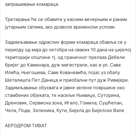
запрашивање комараца.
Третирање ће се обавити у касним вечерњим и раним
јутарњим сатима, ако дозволе временски услови.
Задимљавање одраслих форми комараца обавља се у
периоду од маја до октобра на сваких 10 дана на цијелој
територији општине тј. од граничног прелаза Дебели
бријег до Каменара, дуж магистрале, као и ул. Сава
Илића, Његошева, Саве Ковачевића, појас уз обалу
Шеталишта Пет Даница и приобални пут дуж Ривијере.
Задимљавање обухвата и јавне зелене површине око
стамбених објеката, те насеље Њивице, Суторина,
Дреновик, Сервисна зона, Игало, Гомила, Сушћепан,
Чела, Поди, Зеленика, Кути, Бијела до Бијелске Вале
АЕРОДРОМ ТИВАТ