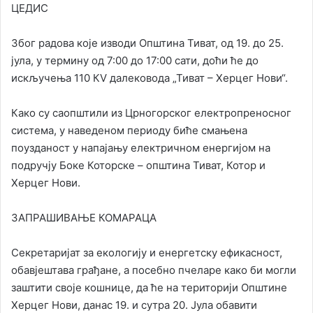
ЦЕДИС
Због радова које изводи Општина Тиват, од 19. до 25.
јула, у термину од 7:00 до 17:00 сати, доћи ће до
искључења 110 КV далековода „Тиват – Херцег Нови“.
Како су саопштили из Црногорског електропреносног
система, у наведеном периоду биће смањена
поузданост у напајању електричном енергијом на
подручју Боке Которске – општина Тиват, Котор и
Херцег Нови.
ЗАПРАШИВАЊЕ КОМАРАЦА
Секретаријат за екологију и енергетску ефикасност,
обавјештава грађане, а посебно пчеларе како би могли
заштити своје кошнице, да ће на територији Општине
Херцег Нови, данас 19. и сутра 20. Јула обавити