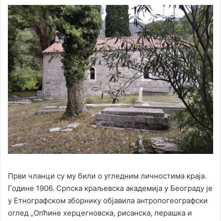
Први чланци су му били о угледним личностима краја.
Године 1906. Српска краљевска академија у Београду је
у Етнографском зборнику објавила антропогеографски
оглед „Опћине херцегновска, рисанска, перашка и