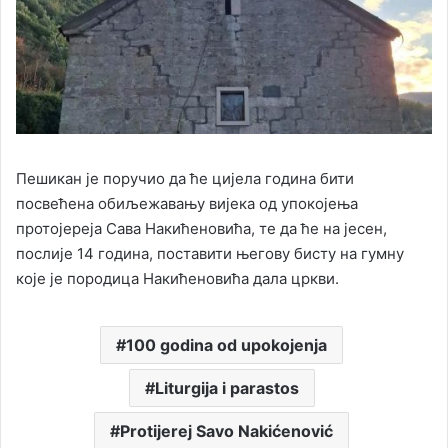
Пешикан је поручио да ће цијела година бити
посвећена обиљежавању вијека од упокојења
протојереја Сава Накићеновића, те да ће на јесен,
послије 14 година, поставити његову бисту на гумну
које је породица Накићеновића дала цркви.
100 godina od upokojenja
Liturgija i parastos
Protijerej Savo Nakićenović