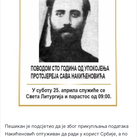
Пешикан је подсјетио да је због прикупљања података
Накићеновић оптуживан да ради у корист Србије, а по