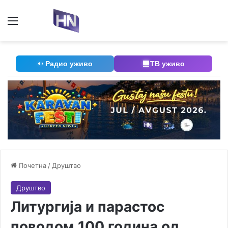
Мени
П
Радио уживо
ТВ уживо
Почетна
/
Друштво
Друштво
Литургија и парастос
поводом 100 година од