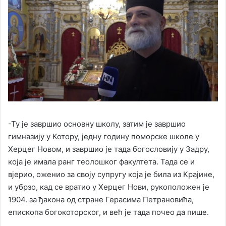
-Ту је завршио основну школу, затим је завршио
гимназију у Котору, једну годину поморске школе у
Херцег Новом, и завршио је тада богословију у Задру,
која је имала ранг теолошког факултета. Тада се и
вјерио, оженио за своју супругу која је била из Крајине,
и убрзо, кад се вратио у Херцег Нови, рукоположен је
1904. за ђакона од стране Герасима Петрановића,
епископа богокоторског, и већ је тада почео да пише.