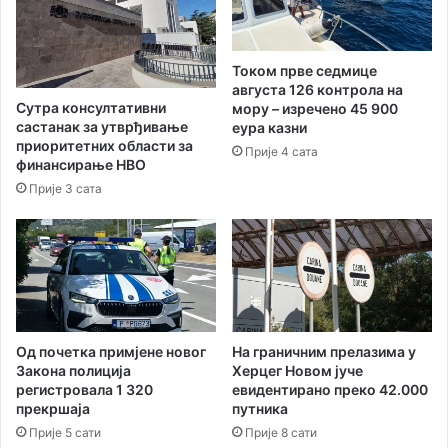
з
а
п
Током прве седмице
о
августа 126 контрола на
д
Сутра консултативни
мору – изречено 45 900
р
састанак за утврђивање
еура казни
ш
приоритетних области за
Прије 4 сата
к
финансирање НВО
у
Прије 3 сата
ж
е
н
с
к
о
м
Од почетка примјене новог
На граничним прелазима у
п
Закона полиција
Херцег Новом јуче
р
регистровала 1 320
евидентирано преко 42.000
е
прекршаја
путника
д
Прије 5 сати
Прије 8 сати
у