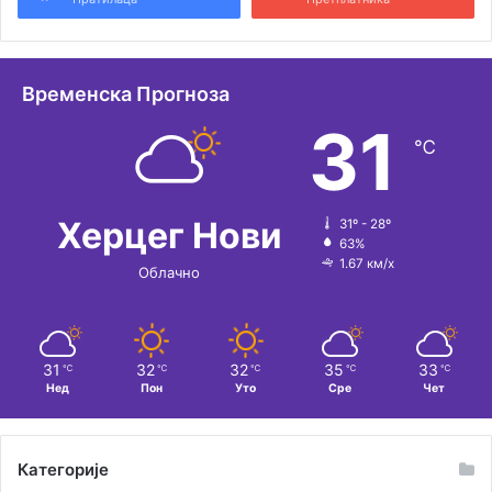
н
а
т
Временска Прогноза
и
31
℃
в
е
:
Херцег Нови
31º - 28º
63%
1.67 км/х
Облачно
31
32
32
35
33
℃
℃
℃
℃
℃
Нед
Пон
Уто
Сре
Чет
Категорије