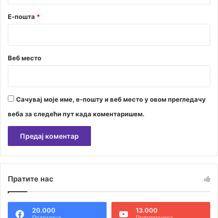
Е-пошта
*
Веб место
Сачувај моје име, е-пошту и веб место у овом прегледачу
веба за следећи пут када коментаришем.
А
л
Пратите нас
т
е
20.000
13.000
р
Пратилаца
Претплатника