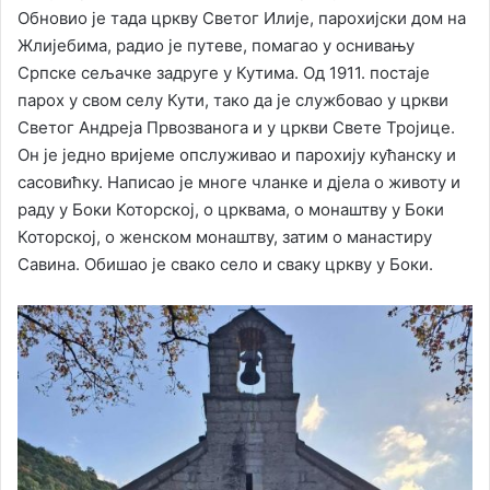
Обновио је тада цркву Светог Илије, парохијски дом на
Жлијебима, радио је путеве, помагао у оснивању
Српске сељачке задруге у Кутима. Од 1911. постаје
парох у свом селу Кути, тако да је службовао у цркви
Светог Андреја Првозванога и у цркви Свете Тројице.
Он је једно вријеме опслуживао и парохију кућанску и
сасовићку. Написао је многе чланке и дјела о животу и
раду у Боки Которској, о црквама, о монаштву у Боки
Которској, о женском монаштву, затим о манастиру
Савина. Обишао је свако село и сваку цркву у Боки.