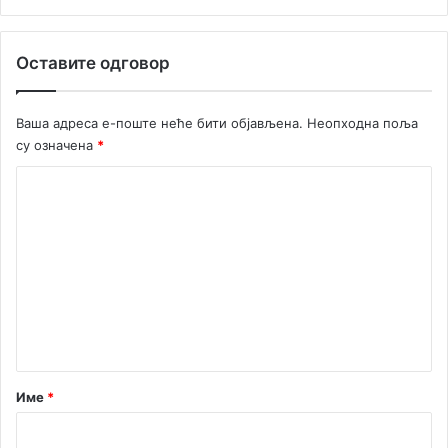
з
е
т
Оставите одговор
н
и
ш
Ваша адреса е-поште неће бити објављена.
Неопходна поља
т
су означена
*
в
у
К
о
м
е
н
т
а
р
Име
*
*