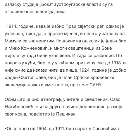
изласку студије „Бока“ аустроугарске власти су га
означиле као велеиздајника.
-1914. године, када је избио Први свјетски рат, одмах је
ухапшен, тако да је провео мјесец и нешто у затвору на
Мамули са знаменитим Новљанима од којих је један био
и Мико Комненовић, и многи свештеници из Боке
цијеле су тада били ухапшени. И тада се разболио. По
повратку кући, био је у у кућном притвору све до 1918. и
није смио да излази нити да пише. 1924. године је добио
орден Светог Саве, био је члан Српске краљевске
академије наука и уметности, претече САНУ.
Осим што је био етнограф, учитељ и свештеник, Саво
Накићеновић је и на друге начине доприносио развоју
свог краја, подсјетио је Пешикан.
-Он је прво од 1904. до 1911. био парох у Сасовићима.