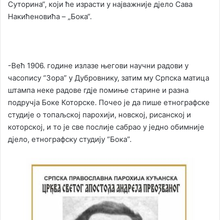
Суторина“, који ће израсти у најважније дјело Сава
Накићеновића – „Бока“.
-Већ 1906. године излазе његови научни радови у
часопису “Зора” у Дубровнику, затим му Српска матица
штампа неке радове гдје помиње старине и разна
подручја Боке Которске. Почео је да пише етнографске
студије о топаљској парохији, новској, рисанској и
которској, и то је све послије сабрао у једно обимније
дјело, етнографску студију “Бока”.