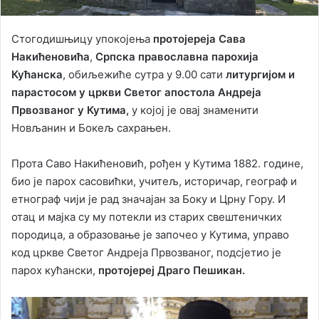
Стогодишњицу упокојења
протојереја Сава
Накићеновића
,
Српска православна парохија
Кућанска
, обиљежиће сутра у 9.00 сати
литургијом и
парастосом у цркви Светог апостола Андреја
Првозваног у Кутима,
у којој је овај знаменити
Новљанин и Бокељ сахрањен.
Прота Саво Накићеновић, рођен у Кутима 1882. године,
био је парох сасовићки, учитељ, историчар, географ и
етнограф чији је рад значајан за Боку и Црну Гору. И
отац и мајка су му потекли из старих свештеничких
породица, а образовање је започео у Кутима, управо
код цркве Светог Андреја Првозваног, подсјетио је
парох кућански,
протојереј
Драго Пешикан.