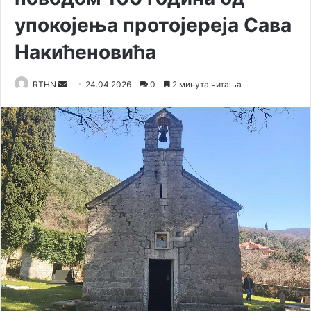
упокојења протојереја Сава
Накићеновића
RTHN
S
24.04.2026
0
2 минута читања
e
n
d
a
n
e
m
a
i
l