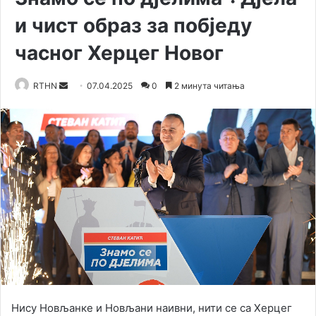
и чист образ за побједу
часног Херцег Новог
RTHN
S
07.04.2025
0
2 минута читања
e
n
d
a
n
e
m
a
i
l
Нису Новљанке и Новљани наивни, нити се са Херцег