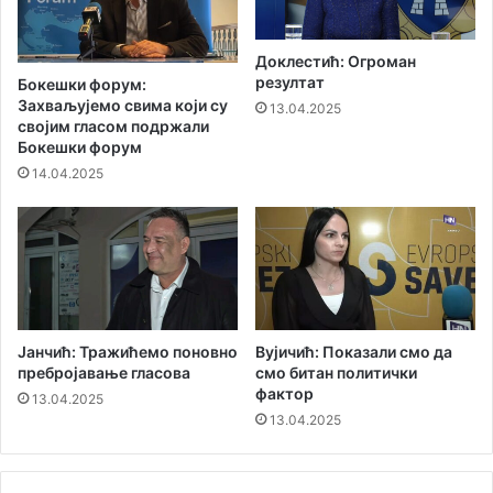
а
у
б
Доклестић: Огрoман
а
резултат
Бокешки форум:
ј
Захваљујемо свима који су
13.04.2025
ц
својим гласом подржали
и
Бокешки форум
к
14.04.2025
о
ј
у
ј
е
с
т
в
Јанчић: Тражићемо поновно
Вујичић: Показали смо да
о
пребројавање гласова
смо битан политички
фактор
р
13.04.2025
и
13.04.2025
о
з
а