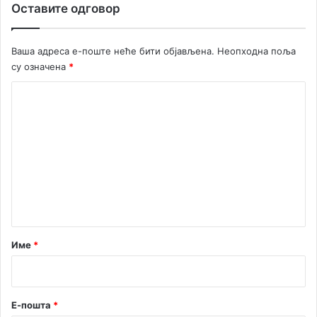
Оставите одговор
с
е
б
Ваша адреса е-поште неће бити објављена.
Неопходна поља
е
су означена
*
,
г
К
р
о
а
ђ
м
а
е
н
и
н
о
т
с
т
а
а
р
Име
*
ј
*
у
с
у
Е-пошта
*
о