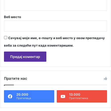
ч
е
н
Веб место
и
с
п
р
Сачувај моје име, е-пошту и веб место у овом прегледачу
о
б
веба за следећи пут када коментаришем.
л
е
м
и
А
м
л
а
Пратите нас
т
е
20.000
13.000
р
Пратилаца
Претплатника
н
а