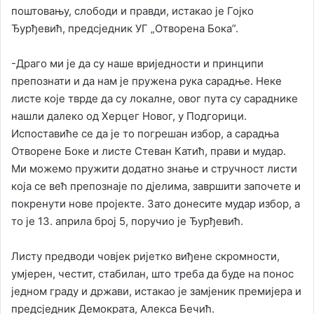
поштовању, слободи и правди, истакао је Гојко
Ђурђевић, предсједник УГ „Отворена Бока”.
-Драго ми је да су наше вриједности и принципи
препознати и да нам је пружена рука сарадње. Неке
листе које тврде да су локалне, овог пута су сараднике
нашли далеко од Херцег Новог, у Подгорици.
Испоставиће се да је то погрешан избор, а сарадња
Отворене Боке и листе Стеван Катић, прави и мудар.
Ми можемо пружити додатно знање и стручност листи
која се већ препознаје по дјелима, завршити започете и
покренути нове пројекте. Зато донесите мудар избор, а
то је 13. априла број 5, поручио је Ђурђевић.
Листу предводи човјек ријетко виђене скромности,
умјерен, честит, стабилан, што треба да буде на понос
једном граду и држави, истакао је замјеник премијера и
предсједник Демократа, Алекса Бечић.