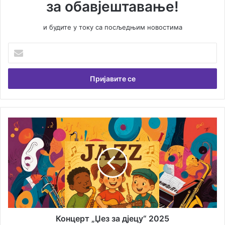
за обавјештавање!
и будите у току са посљедњим новостима
У
н
е
с
и
т
е
В
К
а
о
ш
н
у
ц
е
е
м
р
а
т
и
„
л
Џ
а
е
Концерт „Џез за дјецу“ 2025