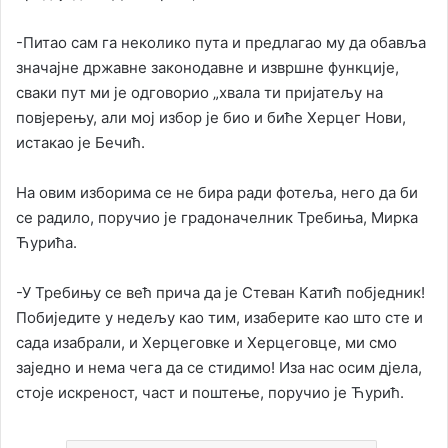
-Питао сам га неколико пута и предлагао му да обавља
значајне државне законодавне и извршне функције,
сваки пут ми је одговорио „хвала ти пријатељу на
повјерењу, али мој избор је био и биће Херцег Нови,
истакао је Бечић.
На овим изборима се не бира ради фотеља, него да би
се радило, поручио је градоначелник Требиња, Мирка
Ћурића.
-У Требињу се већ прича да је Стеван Катић побједник!
Побиједите у недељу као тим, изаберите као што сте и
сада изабрали, и Херцеговке и Херцеговце, ми смо
заједно и нема чега да се стидимо! Иза нас осим дјела,
стоје искреност, част и поштење, поручио је Ћурић.