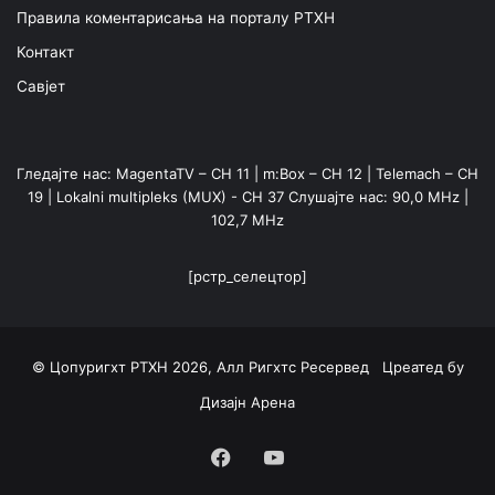
Правила коментарисања на порталу РТХН
Контакт
Савјет
Гледајте нас: MagentaTV – CH 11 | m:Box – CH 12 | Telemach – CH
19 | Lokalni multipleks (MUX) - CH 37 Слушајте нас: 90,0 MHz |
102,7 MHz
[рстр_селецтор]
© Цопyригхт РТХН 2026, Алл Ригхтс Ресервед Цреатед бy
Дизајн Арена
Фацебоок
YоуТубе