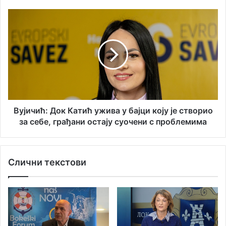
д
з
р
з
В
е
а
у
с
д
ј
у
ј
и
е
ч
ц
и
у
ћ
“
:
2
Д
0
о
Вујичић: Док Катић ужива у бајци коју је створио
2
к
за себе, грађани остају суочени с проблемима
5
К
а
т
Слични текстови
и
ћ
у
ж
и
в