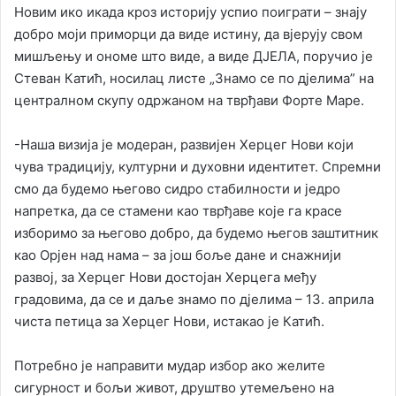
Новим ико икада кроз историју успио поиграти – знају
добро моји приморци да виде истину, да вјерују свом
мишљењу и ономе што виде, а виде ДЈЕЛА, поручио је
Стеван Катић, носилац листе „Знамо се по дјелима” на
централном скупу одржаном на тврђави Форте Маре.
-Наша визија је модеран, развијен Херцег Нови који
чува традицију, културни и духовни идентитет. Спремни
смо да будемо његово сидро стабилности и једро
напретка, да се стамени као тврђаве које га красе
изборимо за његово добро, да будемо његов заштитник
као Орјен над нама – за још боље дане и снажнији
развој, за Херцег Нови достојан Херцега међу
градовима, да се и даље знамо по дјелима – 13. априла
чиста петица за Херцег Нови, истакао је Катић.
Потребно је направити мудар избор ако желите
сигурност и бољи живот, друштво утемељено на