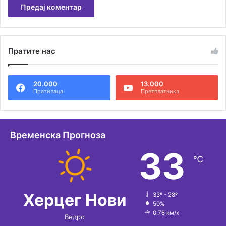
А
л
Пратите нас
т
е
20.000
13.000
р
Пратилаца
Претплатника
н
а
т
Временска Прогноза
и
33
℃
в
е
:
Херцег Нови
33º - 28º
50%
0.78 км/х
Ведро