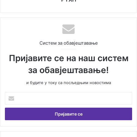
Систем за обавјештавање
Пријавите се на наш систем
за обавјештавање!
и будите у току са посљедњим новостима
Унесите
Вашу
емаил
адресу