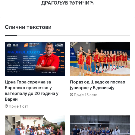
ДРАГОЉУБ ЂУРИЧИЋ
Слични текстови
Црна Гора спремна за
Пораз од Шведске послао
Европско првенство у
јуниорке у Б дивизију
ватерполу до 20 година у
Прије 15 сати
Варни
Прије 1 сат