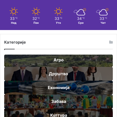
33
32
33
34
33
℃
℃
℃
℃
℃
Нед
Пон
Уто
Сре
Чет
Категорије
Агро
Друштво
Економија
Забава
Култура