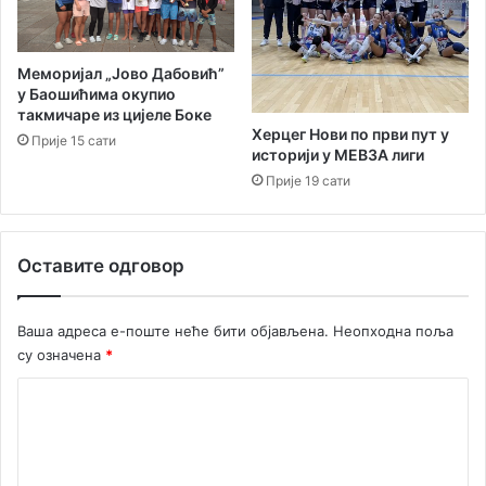
Меморијал „Јово Дабовић”
у Баошићима окупио
такмичаре из цијеле Боке
Херцег Нови по први пут у
Прије 15 сати
историји у МЕВЗА лиги
Прије 19 сати
Оставите одговор
Ваша адреса е-поште неће бити објављена.
Неопходна поља
су означена
*
К
о
м