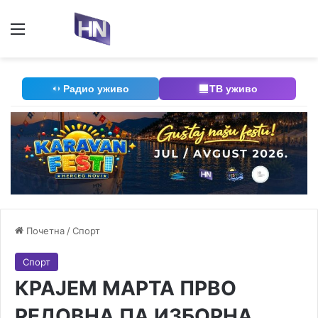
Мени
П
Радио уживо
ТВ уживо
Почетна
/
Спорт
Спорт
КРАЈЕМ МАРТА ПРВО
РЕДОВНА ПА ИЗБОРНА