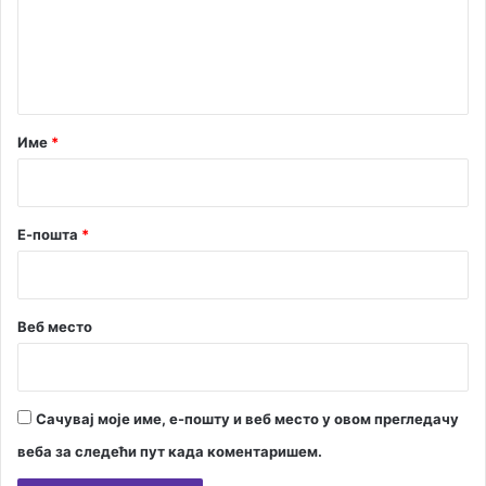
е
н
т
а
р
Име
*
*
Е-пошта
*
Веб место
Сачувај моје име, е-пошту и веб место у овом прегледачу
веба за следећи пут када коментаришем.