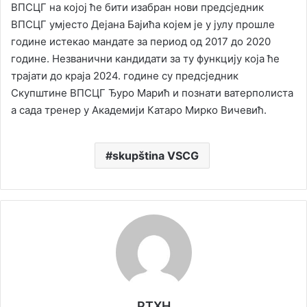
ВПСЦГ на којој ће бити изабран нови предсједник
ВПСЦГ умјесто Дејана Бајића којем је у јулу прошле
године истекао мандате за период од 2017 до 2020
године. Незванични кандидати за ту функцију која ће
трајати до краја 2024. године су предсједник
Скупштине ВПСЦГ Ђуро Марић и познати ватерполиста
а сада тренер у Академији Катаро Мирко Вичевић.
skupština VSCG
РТХН