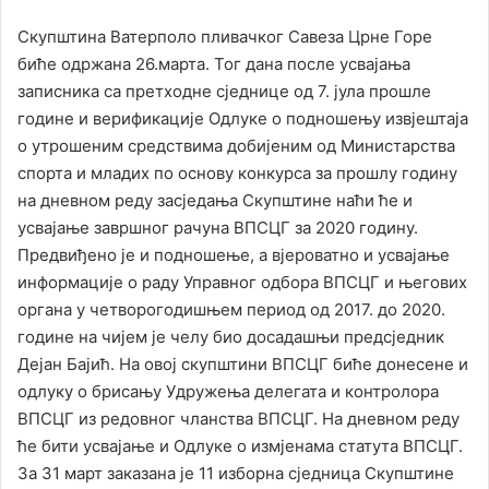
Скупштина Ватерполо пливачког Савеза Црне Горе
биће одржана 26.марта. Тог дана после усвајања
записника са претходне сједнице од 7. јула прошле
године и верификације Одлуке о подношењу извјештаја
о утрошеним средствима добијеним од Министарства
спорта и младих по основу конкурса за прошлу годину
на дневном реду засједања Скупштине наћи ће и
усвајање завршног рачуна ВПСЦГ за 2020 годину.
Предвиђено је и подношење, а вјероватно и усвајање
информације о раду Управног одбора ВПСЦГ и његових
органа у четворогодишњем период од 2017. до 2020.
године на чијем је челу био досадашњи предсједник
Дејан Бајић. На овој скупштини ВПСЦГ биће донесене и
одлуку о брисању Удружења делегата и контролора
ВПСЦГ из редовног чланства ВПСЦГ. На дневном реду
ће бити усвајање и Одлуке о измјенама статута ВПСЦГ.
За 31 март заказана је 11 изборна сједница Скупштине