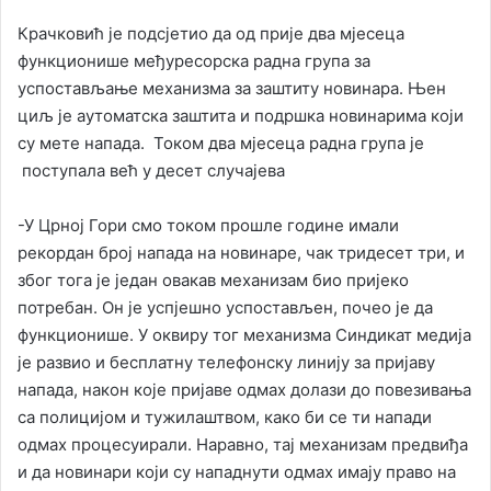
Крачковић је подсјетио да од прије два мјесеца
функционише међуресорска радна група за
успостављање механизма за заштиту новинара. Њен
циљ је аутоматска заштита и подршка новинарима који
су мете напада. Током два мјесеца радна група је
поступала већ у десет случајева
-У Црној Гори смо током прошле године имали
рекордан број напада на новинаре, чак тридесет три, и
због тога је један овакав механизам био пријеко
потребан. Он је успјешно успостављен, почео је да
функционише. У оквиру тог механизма Синдикат медија
је развио и бесплатну телефонску линију за пријаву
напада, након које пријаве одмах долази до повезивања
са полицијом и тужилаштвом, како би се ти напади
одмах процесуирали. Наравно, тај механизам предвиђа
и да новинари који су нападнути одмах имају право на