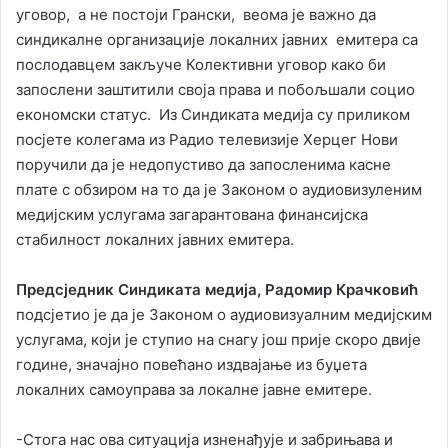
уговор, а не постоји Грански, веома је важно да
синдикалне организације локалних јавних емитера са
послодавцем закључе Колективни уговор како би
запослени заштитили своја права и побољшали социо
економски статус. Из Синдиката медија су приликом
посјете колегама из Радио телевизије Херцег Нови
поручили да је недопустиво да запосленима касне
плате с обзиром на то да је Законом о аудиовизуленим
медијским услугама загарантована финансијска
стабилност локалних јавних емитера.
Предсједник Синдиката медија, Радомир Крачковић
подсјетио је да је Законом о аудиовизуалним медијским
услугама, који је ступио на снагу још прије скоро двије
године, значајно повећано издвајање из буџета
локалних самоуправа за локалне јавне емитере.
-Стога нас ова ситуација изненађује и забрињава и