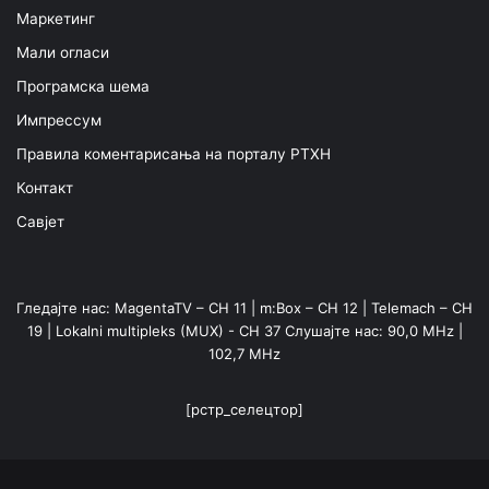
Маркетинг
Мали огласи
Програмска шема
Импрессум
Правила коментарисања на порталу РТХН
Контакт
Савјет
Гледајте нас: MagentaTV – CH 11 | m:Box – CH 12 | Telemach – CH
19 | Lokalni multipleks (MUX) - CH 37 Слушајте нас: 90,0 MHz |
102,7 MHz
[рстр_селецтор]