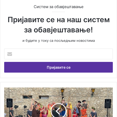
Систем за обавјештавање
Пријавите се на наш систем
за обавјештавање!
и будите у току са посљедњим новостима
У
н
е
с
и
т
е
В
П
а
р
ш
и
у
ј
е
а