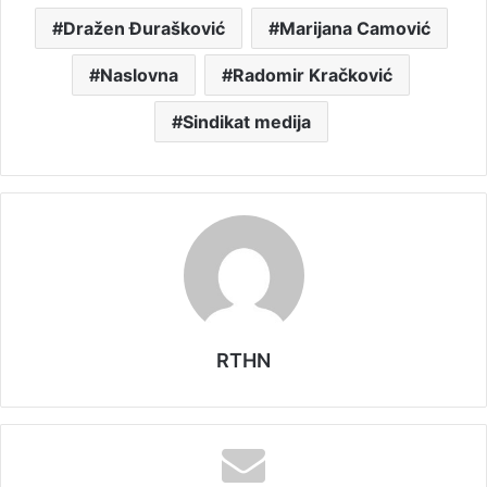
Dražen Đurašković
Marijana Camović
Naslovna
Radomir Kračković
Sindikat medija
RTHN