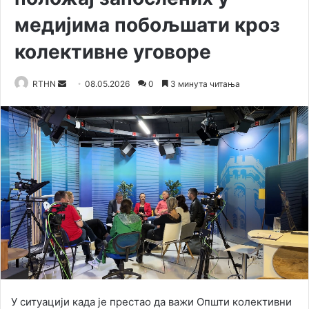
медијима побољшати кроз
колективне уговоре
RTHN
S
08.05.2026
0
3 минута читања
e
n
d
a
n
e
m
a
i
l
У ситуацији када је престао да важи Општи колективни