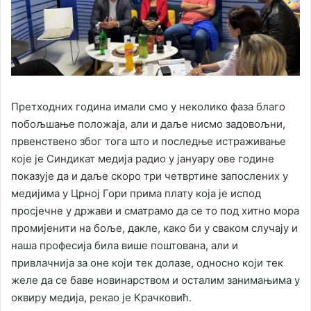
Претходних година имали смо у неколико фаза благо
побољшање положаја, али и даље нисмо задовољни,
првенствено због тога што и последње истраживање
које је Синдикат медија радио у јануару ове године
показује да и даље скоро три четвртине запослених у
медијима у Црној Гори прима плату која је испод
просјечне у држави и сматрамо да се то под хитно мора
промијенити на боље, дакле, како би у сваком случају и
наша професија била више поштована, али и
привлачнија за оне који тек долазе, односно који тек
желе да се баве новинарством и осталим занимањима у
оквиру медија, рекао је Крачковић.