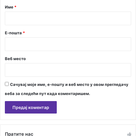
о
Н
р
Име
*
ћ
о
т
*
в
в
и
р
ђ
Е-пошта
*
а
в
а
”
Веб место
Сачувај моје име, е-пошту и веб место у овом прегледачу
веба за следећи пут када коментаришем.
А
л
Пратите нас