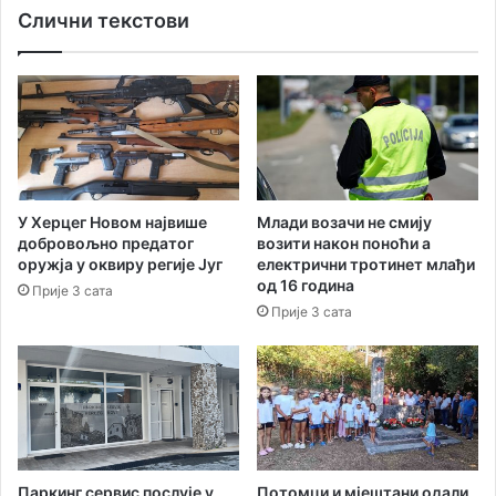
и
Слични текстови
ц
л
и
и
ј
е
а
д
“
у
С
к
о
а
л
т
и
У Херцег Новом највише
Млади возачи не смију
и
д
добровољно предатог
возити након поноћи а
в
а
оружја у оквиру регије Југ
електрични тротинет млађи
а
р
од 16 година
Прије 3 сата
н
н
Прије 3 сата
п
о
р
с
о
т
г
н
р
а
а
д
м
ј
у
е
Паркинг сервис послује у
Потомци и мјештани одали