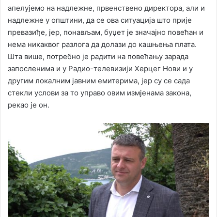
апелујемо на надлежне, првенствено директора, али и
надлежне у општини, да се ова ситуација што прије
превазиђе, јер, понављам, буџет је значајно повећан и
нема никаквог разлога да долази до кашњења плата.
Шта више, потребно је радити на повећању зарада
запосленима и у Радио-телевизији Херцег Нови и у
другим локалним јавним емитерима, јер су се сада
стекли услови за то управо овим измјенама закона,
рекао је он.