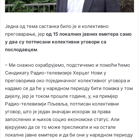
Једна од тема састанка било је и колективно
преговарање, јер
од 15 локалних јавних емитера само
у два су потписани колективни уговори са
послодавцем
.
– Ми снажно охрабрујемо, подстичемо и помоћи ћемо
Синдикату Радио-телевизије Херцег Нови у
преговорима око појединачног колективног уговора и
надамо се да ће у наредном периоду бити помака у том
дијелу, јер је током прошле године, у, на примјер
Радио-телевизији Пљевља, потписан колективни
уговор, што је један значајан искорак за права
запослених и њихов социо економски статус. Али
вјерујемо да се то може пресликати и на остале
локалне јавне емитере и да би они у наредном периоду