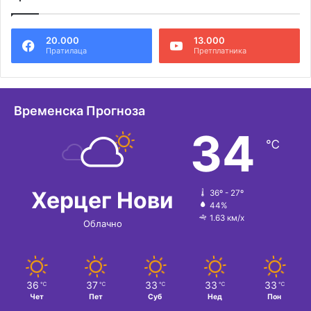
т
е
20.000
13.000
р
Пратилаца
Претплатника
н
а
т
Временска Прогноза
и
34
℃
в
е
:
Херцег Нови
36º - 27º
44%
1.63 км/х
Облачно
36
37
33
33
33
℃
℃
℃
℃
℃
Чет
Пет
Суб
Нед
Пон