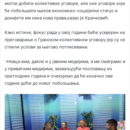
могли добити колективне уговоре, али оне уговоре који
ће побољшати њихов економско-социјални статус и
донијети им нека нова права,казао је Крачковић.
Како истиче, фокус рада у овој години биће усмјерен на
преговарање о Гранском колкетивном уговору јер су се
стекли услови за његово потписивање
-Новца има, дакле и у јавним медијима, а ми сматрамо и
у приватним медијима, захваљујући пословању из
претходних година и очекујемо да ће коначно ове
године доћи до новог побољшања.