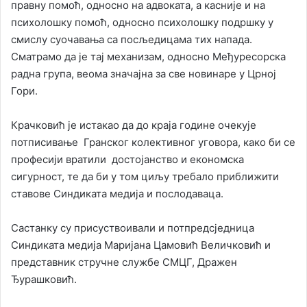
правну помоћ, односно на адвоката, а касније и на
психолошку помоћ, односно психолошку подршку у
смислу суочавања са посљедицама тих напада.
Сматрамо да је тај механизам, односно Међуресорска
радна група, веома значајна за све новинаре у Црној
Гори.
Крачковић је истакао да до краја године очекује
потписивање Гранског колективног уговора, како би се
професији вратили достојанство и економска
сигурност, те да би у том циљу требало приближити
ставове Синдиката медија и послодаваца.
Састанку су присуствоивали и потпредсједница
Синдиката медија Маријана Цамовић Величковић и
представник стручне службе СМЦГ, Дражен
Ђурашковић.