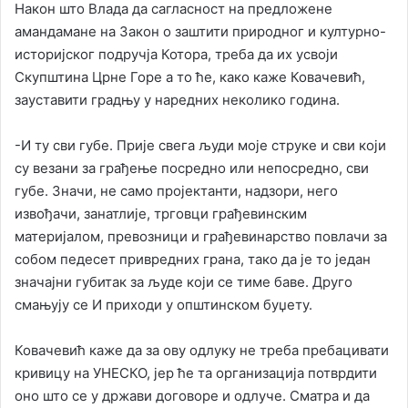
Након што Влада да сагласност на предложене
амандамане на Закон о заштити природног и културно-
историјског подручја Котора, треба да их усвоји
Скупштина Црне Горе а то ће, како каже Ковачевић,
зауставити градњу у наредних неколико година.
-И ту сви губе. Прије свега људи моје струке и сви који
су везани за грађење посредно или непосредно, сви
губе. Значи, не само пројектанти, надзори, него
извођачи, занатлије, трговци грађевинским
материјалом, превозници и грађевинарство повлачи за
собом педесет привредних грана, тако да је то један
значајни губитак за људе који се тиме баве. Друго
смањују се И приходи у општинском буџету.
Ковачевић каже да за ову одлуку не треба пребацивати
кривицу на УНЕСКО, јер ће та организација потврдити
оно што се у држави договоре и одлуче. Сматра и да