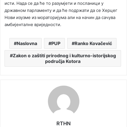
исти. Нада се да ће то разумјети и посланици у
државном парламенту и да ће подржати да се Херцег
Нови изузме из мораторијума али на начин да сачува
амбијенталне вриједности.
Naslovna
PUP
Ranko Kovačević
Zakon o zaštiti prirodnog i kulturno-istorijskog
područja Kotora
RTHN