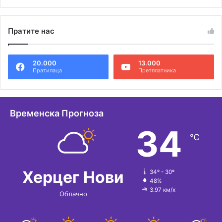
А
л
Пратите нас
т
е
20.000
13.000
р
Пратилаца
Претплатника
н
а
т
Временска Прогноза
и
34
℃
в
е
:
Херцег Нови
34º - 30º
48%
3.97 км/х
Облачно