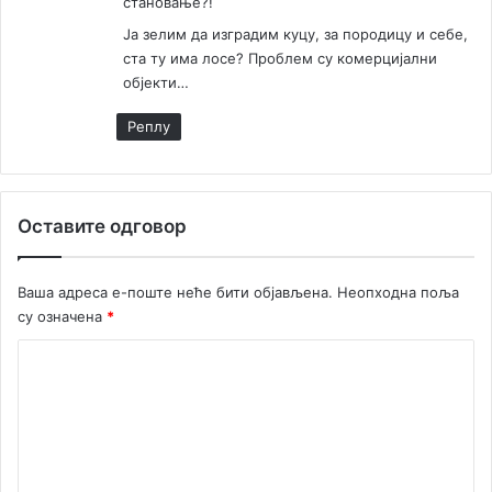
становање?!
Ја зелим да изградим куцу, за породицу и себе,
ста ту има лосе? Проблем су комерцијални
објекти…
Реплy
Оставите одговор
Ваша адреса е-поште неће бити објављена.
Неопходна поља
су означена
*
К
о
м
е
н