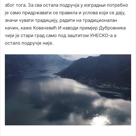
због тога. За сва остала подручја у изградњи потребно
је само придржавати се правила и услова који се дају,
значи чувати традицију, радити на традиционалан
начин, каже Ковачевић И наводи примјер Дубровника
чији је стари град само под заштитом УНЕСКО-а а
остало подручје није.