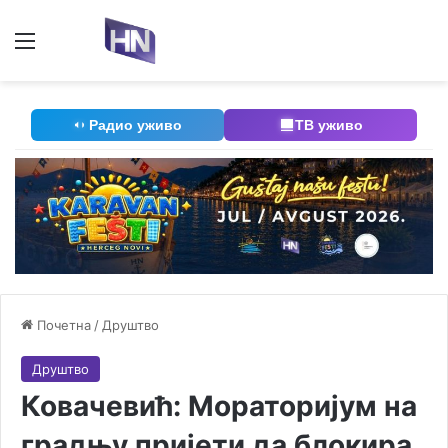
Мени
П
Радио уживо
ТВ уживо
Почетна
/
Друштво
Друштво
Ковачевић: Мораторијум на
градњу пријети да блокира