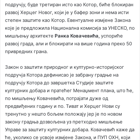
подручју, буде третиран исто као Котор, биће блокиран
развој Херцег Новог, који је у бафер зони и нема исти
степен заштите као Котор. Евентуалне измјене Закона
које је предложила Национална комисија за УНЕСКО, по
мишљењу архитекте
Ранка Ковачевића,
успориће
развој града, али и блокирати на више година преко 50
привредних грана.
Закон о заштити природног и културно-историјског
подручја Котора дефинисао је забрану градње на
подручју Котора до завршетка Студије заштите
културних добара и пратећег Менаџмент плана, што ће,
по мишљењу Ковачевића, потрајати дуже од
предвиђених годину и по. Тиват и Херцег Нови су
тренутно у нешто бољем положају јер је по новом
закону градња дозвољена уз претходно мишљење
Управе за заштиту културних добара. Ковачевић каже да
ће, уколико се усвоје измјене Закона, и ПУП ОХН, који