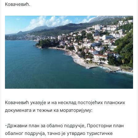
Ковачевић.
Ковачевић указује и на несклад постојећих планских
докумената и тежњи ка мораторијуму:
-Државни план за обално подручје, Просторни план
обалног подручја, тачно је утврдио туристичке