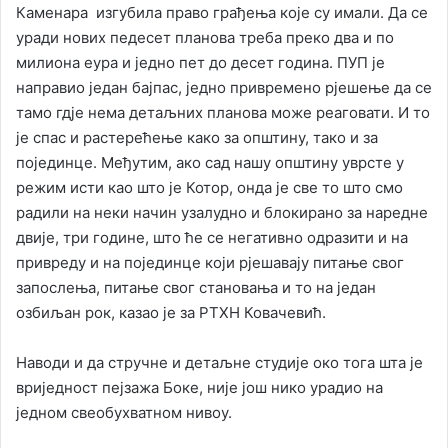
Каменара изгубила право грађења које су имали. Да се
уради нових педесет планова треба преко два и по
милиона еура и једно пет до десет година. ПУП је
направио један бајпас, једно привремено рјешење да се
тамо гдје нема детаљних планова може реаговати. И то
је спас и растерећење како за општину, тако и за
појединце. Међутим, ако сад нашу општину уврсте у
режим исти као што је Котор, онда је све то што смо
радили на неки начин узалудно и блокирано за наредне
двије, три године, што ће се негативно одразити и на
привреду и на појединце који рјешавају питање свог
запослења, питање свог становања и то на један
озбиљан рок, казао је за РТХН Ковачевић.
Наводи и да стручне и детаљне студије око тога шта је
вриједност пејзажа Боке, није још нико урадио на
једном свеобухватном нивоу.