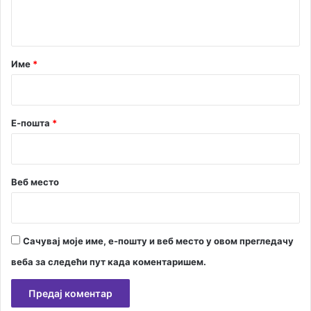
т
а
р
Име
*
*
Е-пошта
*
Веб место
Сачувај моје име, е-пошту и веб место у овом прегледачу
веба за следећи пут када коментаришем.