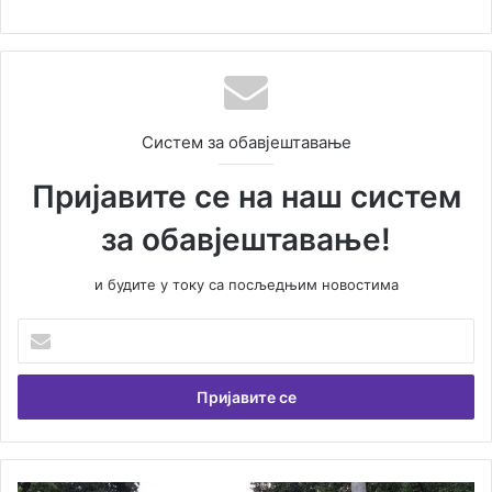
Систем за обавјештавање
Пријавите се на наш систем
за обавјештавање!
и будите у току са посљедњим новостима
У
н
е
с
и
т
е
В