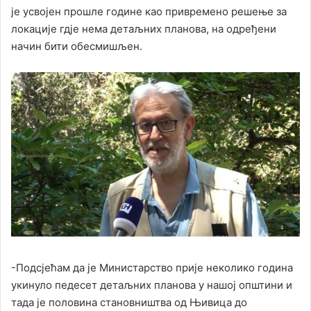
је усвојен прошле године као привремено решење за
локације гдје нема детаљних планова, на одређени
начин бити обесмишљен.
-Подсјећам да је Министарство прије неколико година
укинуло педесет детаљних планова у нашој општини и
тада је половина становништва од Њивица до