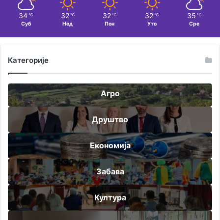
34
32
32
32
35
℃
℃
℃
℃
℃
Суб
Нед
Пон
Уто
Сре
Категорије
Агро
Друштво
Економија
Забава
Култура