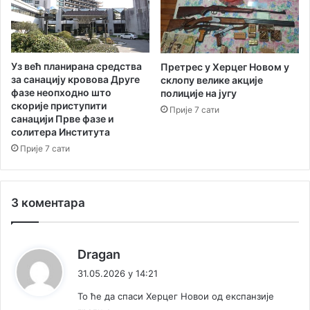
е
а
р
з
а
а
п
р
Уз већ планирана средства
Претрес у Херцег Новом у
за санацију кровова Друге
и
склопу велике акције
фазе неопходно што
полиције на југу
з
скорије приступити
н
Прије 7 сати
санацији Прве фазе и
а
солитера Института
в
Прије 7 сати
а
њ
е
ј
3 коментара
а
в
н
к
Dragan
и
а
х
31.05.2026 у 14:21
о
ж
То ће да спаси Херцег Новои од експанзије
б
е