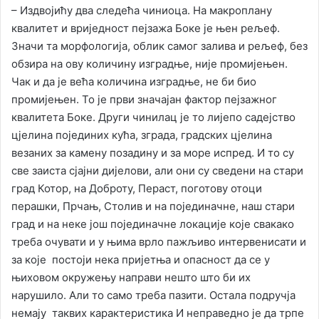
– Издвојићу два следећа чиниоца. На макроплану
квалитет и вриједност пејзажа Боке је њен рељеф.
Значи та морфологија, облик самог залива и рељеф, без
обзира на ову количину изградње, није промијењен.
Чак и да је већа количина изградње, не би био
промијењен. То је први значајан фактор пејзажног
квалитета Боке. Други чинилац је то лијепо садејство
цјелина појединих кућа, зграда, градских цјелина
везаних за камену позадину и за море испред. И то су
све заиста сјајни дијелови, али они су сведени на стари
град Котор, на Доброту, Пераст, поготову отоци
перашки, Прчањ, Столив и на појединачне, наш стари
град и на неке још појединачне локације које свакако
треба очувати и у њима врло пажљиво интервенисати и
за које постоји нека пријетња и опасност да се у
њиховом окружењу направи нешто што би их
нарушило. Али то само треба пазити. Остала подручја
немају таквих карактеристика И неправедно је да трпе