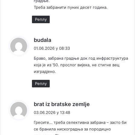
градње.
р
:
а
Треба забранити пуних десет година.
з
Реплy
о
в
н
к
и
budala
х
а
01.06.2026 у 08:33
и
ж
с
Браво, забрана градње док год инфраструктура
е
п
која је из ’50. прослог вијека, не стигне вец
:
р
изградјено.
а
в
Реплy
а
к
brat iz bratske zemlje
а
03.06.2026 у 13:48
ж
Гресите… треба селективна забрана – засто би
е
се бранила нискоградња за породицно
: