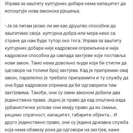
Управа за заштиту културних добара нема капацитет да
испоштује нова законска рјешења.
-Ја се питам јесмо ли ми као друштво способни да
заштитимо своја културна добра или мора неко са
стране да нам буде тутор око тога. Управа за заштиту
културних добара није кадровски опремљена и није
кадровски способна да савлада захтјеве које поставља
нови закон. Тамо нема довољно људи који би стигли да
одговоре на толики број захтјева. Кад је припреман овај
закон, паралелно је требало припремити и ту службу да
она буде кадровски спремна да би одговорила тим
захтјевима. Такође, они су овим законом добили два
јединствена права. Једно је право да кад општина изда
урбанистичке услове они имају право да их смање,
рецимо спратност, капацитет, габарите објекта… И
друго јединствено право, они су једина државна служба
која нема обавезу рока да одговори на захтјев, каже