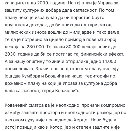
капацитете до 2030. године. На тај план је Управа за
заштиту културних добара дала сагласност. По том
плану неко је израчунао да би порастао бруто
друштвени доходак, да би приходи од туризма од
милионских износа дошли до милијарде и тако даље,
те да је потребно за цијело приморје повећати број
лежаја на 230 000. То значи 80.000 лежаја нових до
2030. године да би се постигао тај финансијски ефекат.
А за нашу општину то значи отприлике једно 14.000
нових лежаја. Значи, нас по државном плану очекују
још два Кумбора и Баошића на нашој територији по
државном плану на који је Управа за културна добра
дала сагласност, тврди Ковачевић.
Ковачевић сматра да је неопходно пронаћи компромис
између заштите простора и неопходности развоја јер по
његовом суду није праведно да Херцег Нови буде у
истој позицији као и Котор, јер и степен заштите није