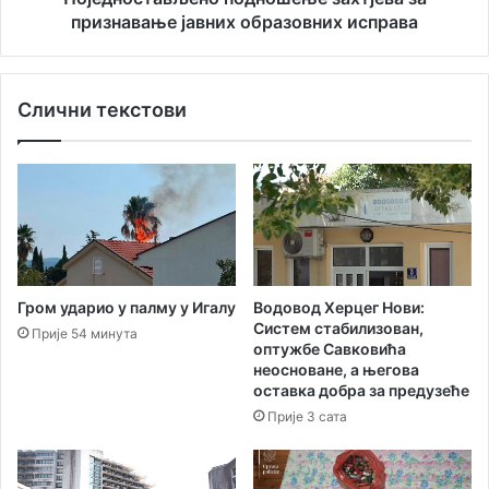
у
в
признавање јавних образовних исправа
з
љ
е
е
ј
н
Слични текстови
а
о
к
п
а
о
п
д
е
н
т
о
а
ш
н
е
а
њ
Водовод Херцег Нови:
Гром ударио у палму у Игалу
Ш
е
Систем стабилизован,
Прије 54 минута
т
з
оптужбе Савковића
у
а
неосноване, а његова
м
х
оставка добра за предузеће
б
т
Прије 3 сата
е
ј
р
е
г
в