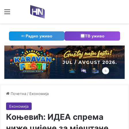
Мени
П
Радио уживо
ТВ уживо
Почетна
/
Економија
Економија
Коњевић: ИДЕА спрема
ниже цијене за мјештане