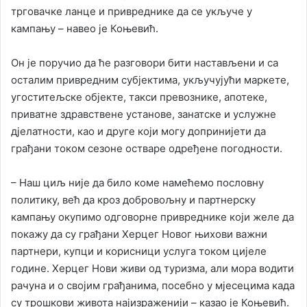
трговачке ланце и привреднике да се укључе у
кампању – навео је Коњевић.
Он је поручио да ће разговори бити настављени и са
осталим привредним субјектима, укључујући маркете,
угоститељске објекте, такси превознике, апотеке,
приватне здравствене установе, занатске и услужне
дјелатности, као и друге који могу допринијети да
грађани током сезоне остваре одређене погодности.
– Наш циљ није да било коме намећемо пословну
политику, већ да кроз добровољну и партнерску
кампању окупимо одговорне привреднике који желе да
покажу да су грађани Херцег Новог њихови важни
партнери, купци и корисници услуга током цијеле
године. Херцег Нови живи од туризма, али мора водити
рачуна и о својим грађанима, посебно у мјесецима када
су трошкови живота најизраженији – казао је Коњевић.