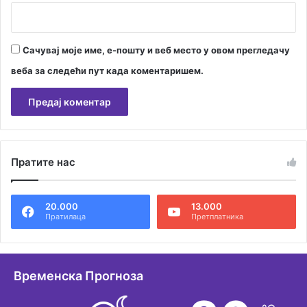
.
о
.
о
Сачувај моје име, е-пошту и веб место у овом прегледачу
веба за следећи пут када коментаришем.
А
л
Пратите нас
т
е
20.000
13.000
р
Пратилаца
Претплатника
н
а
т
Временска Прогноза
и