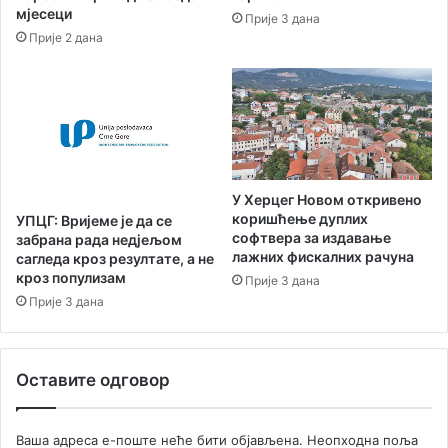
л
а
мјесеци
Прије 3 дана
н
с
Прије 2 дана
о
т
г
р
Ј
у
а
к
в
т
н
у
о
р
г
e
У Херцег Новом откривено
Е
у
коришћење дуплих
УПЦГ: Вријеме је да се
м
Б
софтвера за издавање
забрана рада недјељом
и
а
лажних фискалних рачуна
сагледа кроз резултате, а не
т
о
кроз популизам
Прије 3 дана
е
ш
Прије 3 дана
р
и
а
ћ
Р
и
Оставите одговор
а
м
д
а
и
Ваша адреса е-поште неће бити објављена.
Неопходна поља
о