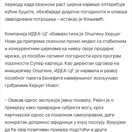
периоду када сезонски раст цијена највише оптерећује
кућне буџете, обезбиједе додатне погодности и олакша
свакодневна потрошња – истакао је Коњевић.
Компанија ИДЕА-ЦГ обавијестила је Општину Херцег
Нови да припрема сезонски промо модел са стабилним
и конкурентним цијенама на нивоу своје продајне
мреже, уз посебан сегмент погодности кроз програм
лојалности Супер картица. Као директан одговор на
иницијативу Општине, ИДЕА-ЦГ је најавила и развој
посебног пакета бенефита намијењеног искључиво
грађанима Херцег Новог.
– Овакав однос заслужује јавну похвалу. Ријеч је о
примјеру како привредни субјекти могу, кроз
партнерски однос са локалном самоуправом, дати
конкретан допринос заједници у којој послују. Вјерујем
да ће овај позитиван примјер подстаћи и друге