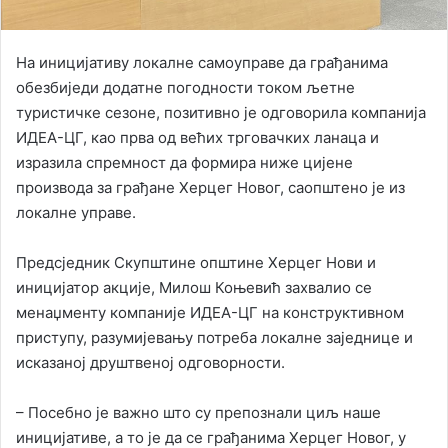
На иницијативу локалне самоуправе да грађанима
обезбиједи додатне погодности током љетне
туристичке сезоне, позитивно је одговорила компанија
ИДЕА-ЦГ, као прва од већих трговачких ланаца и
изразила спремност да формира ниже цијене
производа за грађане Херцег Новог, саопштено је из
локалне управе.
Предсједник Скупштине општине Херцег Нови и
иницијатор акције, Милош Коњевић захвалио се
менаџменту компаније ИДЕА-ЦГ на конструктивном
приступу, разумијевању потреба локалне заједнице и
исказаној друштвеној одговорности.
– Посебно је важно што су препознали циљ наше
иницијативе, а то је да се грађанима Херцег Новог, у