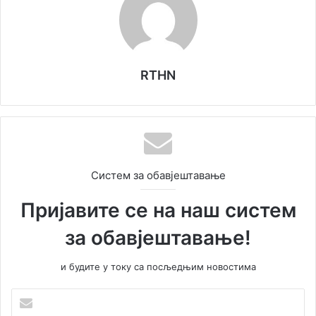
RTHN
Систем за обавјештавање
Пријавите се на наш систем
за обавјештавање!
и будите у току са посљедњим новостима
У
н