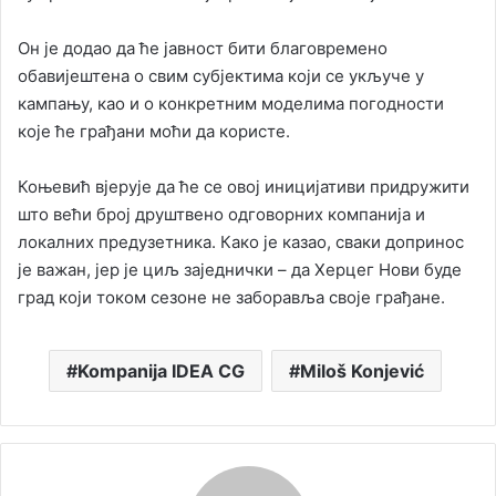
Он је додао да ће јавност бити благовремено
обавијештена о свим субјектима који се укључе у
кампању, као и о конкретним моделима погодности
које ће грађани моћи да користе.
Коњевић вјерује да ће се овој иницијативи придружити
што већи број друштвено одговорних компанија и
локалних предузетника. Како је казао, сваки допринос
је важан, јер је циљ заједнички – да Херцег Нови буде
град који током сезоне не заборавља своје грађане.
Kompanija IDEA CG
Miloš Konjević