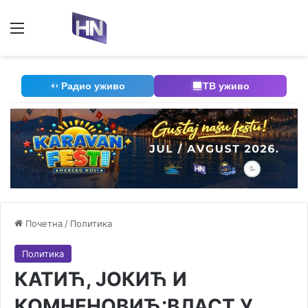
Мени
П
Радио уживо
ТВ уживо
Почетна
/
Политика
Политика
КАТИЋ, ЈОКИЋ И
КОМНЕНОВИЋ:ВЛАСТ У