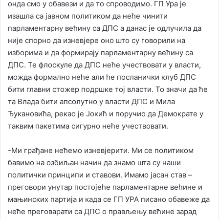
онда смо у обавези и да то спроводимо. ГП Ура је
изашла са јавном политиком да неће чинити
парламентарну већину са ДПС а данас је одлучила да
није спорно да изневјере оно што су говорили на
изборима и да формирају парламентарну већину са
ДПС. Те флоскуле да ДПС неће учествовати у власти,
можда формално неће али ће посланички клуб ДПС
бити главни стожер подршке тој власти. То значи да ће
та Влада бити апсолутно у власти ДПС и Мила
Ђукановића, рекао је Јокић и поручио да Демократе у
таквим пакетима сигурно неће учествовати.
-Ми грађане нећемо изневјерити. Ми се политиком
бавимо на озбиљан начин да знамо шта су наши
политички принципи и ставови. Имамо јасан став –
преговори унутар постојеће парламентарне већине и
мањинских партија и када се ГП УРА писано обавеже да
неће преговарати са ДПС о прављењу већине зарад