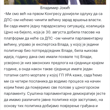
Владимир Јокић
-Ми смо већ на првом Конгресу донијели одлуку да са
ДПС-ом нећемо чинити већину зарад вршења власти.
Ви сада имате једну парадоксалну ситуацију, коалиција
Црно на бијело, која је 30. августа добила гласове на
платформи да неће са ДПС -ом чинити парламентарну
већину, управо је експертска Влада, у којој је једини
политичар био потпредсједник Владе, била њихова
идеја, годину дана смо имали похвале тој Влади,
усвојено је низ законских предлога на сједници крајем
године, а онда након такве сједнице имате један
тотални салто мортале у којој ГП УРА каже, сада ћемо
ми са четири посланика да водимо процесе на начин
којим ћемо да помјеримо све полове у црногорском
парламенту. Суштина парламентарне демократије јесте
да имамо различите јавне политике које заступамо, на
основу тих политика добијамо повјерење грађана и