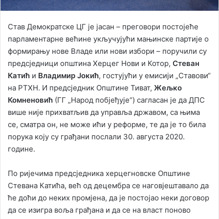
Став Демократске ЦГ је јасан – преговори постојеће
парламентарне већине укључујући мањинске партије о
формирању нове Владе или нови избори – поручили су
предсједници општина Херцег Нови и Котор,
Стеван
Катић
и
Владимир Јокић
, гостујући у емисији „Ставови“
на РТХН. И предсједник Општине Тиват,
Жељко
Комненовић
(ГГ „Народ побјеђује“) сагласан је да ДПС
више није прихватљив да управља државом, са њима
се, сматра он, не може ићи у реформе, те да је то била
порука коју су грађани послали 30. августа 2020.
године.
По ријечима предсједника херцегновске Општине
Стевана Катића, већ од децембра се наговјештавало да
ће доћи до неких промјена, да је постојао неки договор
да се изигра воља грађана и да се на власт поново