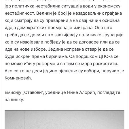
јер политичка нестабилна ситуација води у економску
нестабилност. Велики је број је незадовољних грађана
који сматрају да су преварени а на овај начин основна
идеја демократских промјена је изиграна. Оно што
треба да се деси и што захтијевају политичке групације
које су извојевале побједу је да се договоре или да се
иде на нове изборе. Једина исправна ствар је да се
буде искрен према бирачима. Са подршком ДПС-а се
не може ићи у реформе и са тим се мора раскрстити.
Ако се то не деси једино рјешење су избори, поручио је
Комненовић.
Емисију „Ставови“, уреднице Нине Алорић, погледајте
на линку: