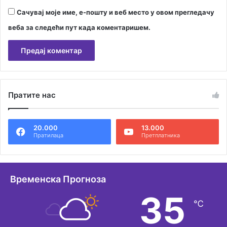
Сачувај моје име, е-пошту и веб место у овом прегледачу
веба за следећи пут када коментаришем.
А
л
Пратите нас
т
е
20.000
13.000
р
Пратилаца
Претплатника
н
а
т
Временска Прогноза
и
35
℃
в
е