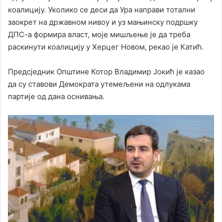
коалицију. Уколико се деси да Ура направи тотални
заокрет на државном нивоу и уз мањинску подршку
ДПС-а формира власт, моје мишљење је да треба
раскинути коалицију у Херцег Новом, рекао је Катић.
Предсједник Општине Котор Владимир Јокић је казао
да су ставови Демократа утемељени на одлукама
партије од дана оснивања.