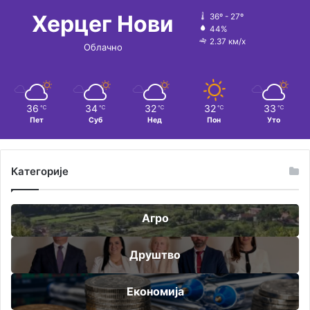
:
Херцег Нови
36º - 27º
44%
2.37 км/х
Облачно
36
34
32
32
33
℃
℃
℃
℃
℃
Пет
Суб
Нед
Пон
Уто
Категорије
Агро
Друштво
Економија