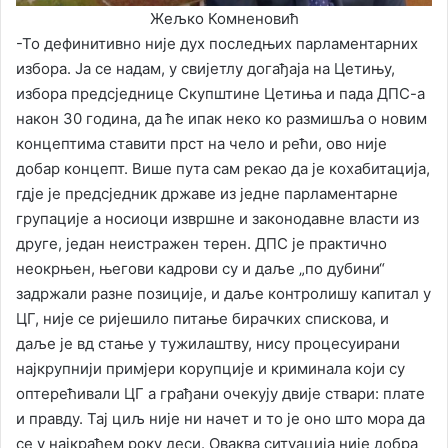
Жељко Комненовић
-То дефинитивно није дух последњих парламентарних
избора. Ја се надам, у свијетлу догађаја на Цетињу,
избора предсједнице Скупштине Цетиња и пада ДПС-а
након 30 година, да ће ипак неко ко размишља о новим
концептима ставити прст на чело и рећи, ово није
добар концепт. Више пута сам рекао да је кохабитација,
гдје је предсједник државе из једне парламентарне
групације а носиоци извршне и законодавне власти из
друге, један неистражен терен. ДПС је практично
неокрњен, његови кадрови су и даље „по дубини“
задржали разне позиције, и даље контролишу капитал у
ЦГ, није се ријешило питање бирачких спискова, и
даље је вд стање у тужилаштву, нису процесуирани
најкрупнији примјери корупције и криминала који су
оптерећивали ЦГ а грађани очекују двије ствари: плате
и правду. Тај циљ није ни начет и то је оно што мора да
се у најкраћем року деси. Оваква ситуација није добра