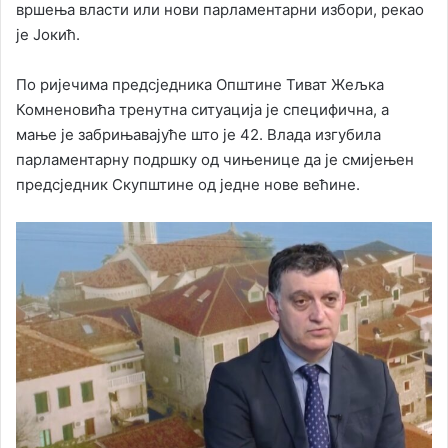
вршења власти или нови парламентарни избори, рекао
је Јокић.
По ријечима предсједника Општине Тиват Жељка
Комненовића тренутна ситуација је специфична, а
мање је забрињавајуће што је 42. Влада изгубила
парламентарну подршку од чињенице да је смијењен
предсједник Скупштине од једне нове већине.