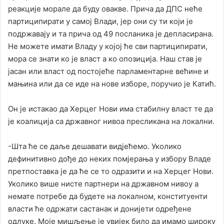
реакције морале да буду овакве. Прича да ДПС неће
партиципирати у самој Влади, јер они су ти који је
подржавају и та прича од 49 посланика је депласирана.
Не можете имати Владу у којој ће сви партиципирати,
мора се знати ко је власт а ко опозиција. Наш став је
јасан или власт од постојеће парламентарне већине и
мањина или да се иде на нове изборе, поручио је Катић.
Он је истакао да Херцег Нови има стабилну власт те да
је коалиција са државног нивоа пресликана на локални.
-Шта ће се даље дешавати видјећемо. Уколико
дефинитивно дође до неких помјерања у избору Владе
претпоставка је да ће се то одразити и на Херцег Нови.
Уколико више нисте партнери на државном нивоу а
немате потребе да будете на локалном, конституенти
власти ће одржати састанак и донијети одређене
одлуке. Моје мишљење је увијек било да имамо широку