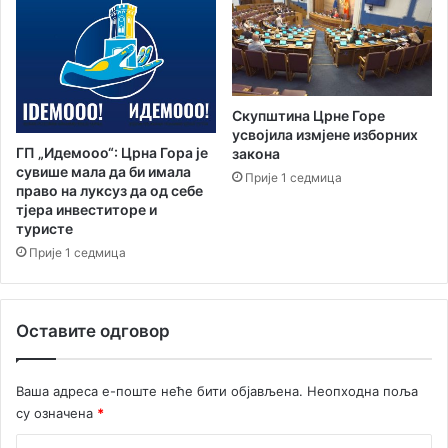
Скупштина Црне Горе
усвојила измјене изборних
ГП „Идемооо“: Црна Гора је
закона
сувише мала да би имала
Прије 1 седмица
право на луксуз да од себе
тјера инвеститоре и
туристе
Прије 1 седмица
Оставите одговор
Ваша адреса е-поште неће бити објављена.
Неопходна поља
су означена
*