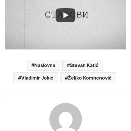
Naslovna
Stevan Katić
Vladimir Jokić
Željko Komnenović