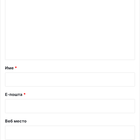
К
о
м
е
н
т
а
р
Име
*
*
Е-пошта
*
Веб место