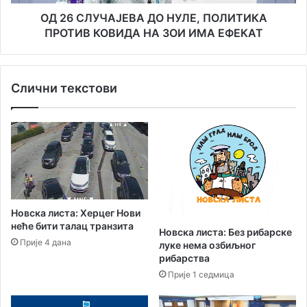
НА
ЗОИ
ОД 26 СЛУЧАЈЕВА ДО НУЛЕ, ПОЛИТИКА
ИМА
ПРОТИВ КОВИДА НА ЗОИ ИМА ЕФЕКАТ
ЕФЕКАТ
Слични текстови
Новска листа: Херцег Нови
неће бити талац транзита
Новска листа: Без рибарске
Прије 4 дана
луке нема озбиљног
рибарства
Прије 1 седмица