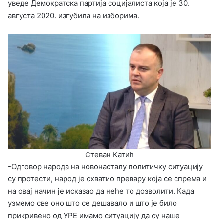
уведе Демократска партија социјалиста која је 30.
августа 2020. изгубила на изборима.
Стеван Катић
-Одговор народа на новонасталу политичку ситуацију
су протести, народ је схватио превару која се спрема и
на овај начин је исказао да неће то дозволити. Када
узмемо све оно што се дешавало и што је било
прикривено од УРЕ имамо ситуацију да су наше