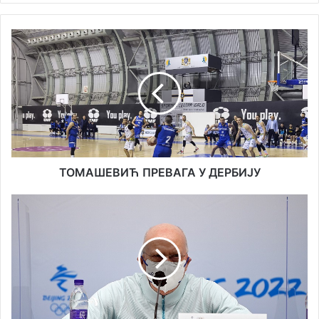
ТОМАШЕВИЋ
ПРЕВАГА
У
ДЕРБИЈУ
ТОМАШЕВИЋ ПРЕВАГА У ДЕРБИЈУ
ОД
26
СЛУЧАЈЕВА
ДО
НУЛЕ,
ПОЛИТИКА
ПРОТИВ
КОВИДА