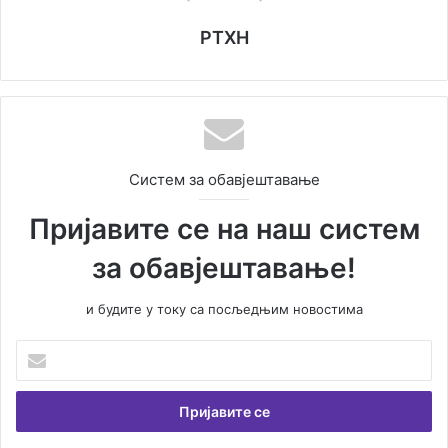
РТХН
Систем за обавјештавање
Пријавите се на наш систем
за обавјештавање!
и будите у току са посљедњим новостима
Унесите
Вашу
емаил
адресу