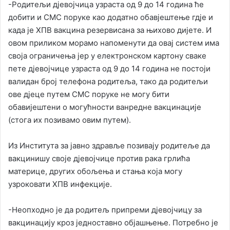
-Родитељи дјевојчица узраста од 9 до 14 година ће
добити и СМС поруке као додатно обавјештење гдје и
када је ХПВ вакцина резервисана за њихово дијете. И
овом приликом морамо напоменути да овај систем има
своја ограничења јер у електронском картону сваке
пете дјевојчице узраста од 9 до 14 година не постоји
валидан број телефона родитеља, тако да родитељи
ове дјеце путем СМС поруке не могу бити
обавијештени о могућности ванредне вакцинације
(стога их позивамо овим путем).
Из Института за јавно здравље позивају родитеље да
вакцинишу своје дјевојчице против рака грлића
материце, других обољења и стања која могу
узроковати ХПВ инфекције.
-Неопходно је да родитељ припреми дјевојчицу за
вакцинацију кроз једноставно објашњење. Потребно је