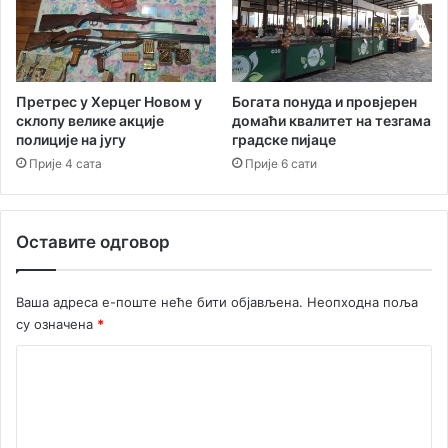
а
с
О
е
п
з
ш
о
т
н
Претрес у Херцег Новом у
Богата понуда и провјерен
и
склопу велике акције
домаћи квалитет на тезгама
у
полиције на југу
градске пијаце
н
у
е
п
Прије 4 сата
Прије 6 сати
Х
е
е
т
р
а
Оставите одговор
ц
к
е
н
г
а
Ваша адреса е-поште неће бити објављена.
Неопходна поља
Н
Ш
су означена
*
о
к
в
в
К
и
е
о
у
р
г
у
м
р