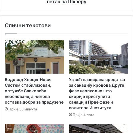
њ
петак на Шкверу
с
е
к
Ј
а
а
р
Слични текстови
д
ј
р
е
а
ш
н
е
о
њ
в
а
е
у
е
н
к
Водовод Херцег Нови:
Уз већ планирана средства
а
и
Систем стабилизован,
за санацију кровова Друге
ц
п
оптужбе Савковића
фазе неопходно што
р
е
неосноване, а његова
скорије приступити
т
з
оставка добра за предузеће
санацији Прве фазе и
у
а
солитера Института
Прије 58 минута
П
н
Прије 4 сата
У
о
П
в
-
у