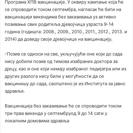
Програма ХПВ вакцинације. У оквиру кампање која ће
се спроводити током септембра, нагласак ће бити на
вакцинацији викендима без заказивања уз активно
позивање свих родитеља дјевојчица узраста 9-14
година (годишта: 2008., 2009., 2010., 2011., 2012., 2013. и
2014) да доведу своје дјевојчице на вакцинацију.
-Позив се односи на све, укључујући оне који до сада
нису добили позив од тимова изабраних доктора за
дјецу, као и оне који немају изабраног педијатра или из
других разлога нису били у могућности да се
вакцинишу до сада, саопштено је из Института за јавно
здравље.
Вакцинација без заказивање ће се спроводити током
три прва викенда у септембруод 9 до 14 сати у
локалним домовима здравља