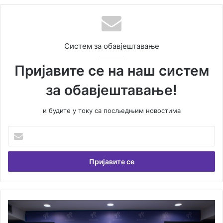
Систем за обавјештавање
Пријавите се на наш систем
за обавјештавање!
и будите у току са посљедњим новостима
У
н
е
с
и
т
е
В
Д
а
о