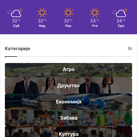
32
32
32
33
34
℃
℃
℃
℃
℃
Суб
Нед
Пон
Уто
Сре
Категорије
Агро
Друштво
Економија
Забава
Култура