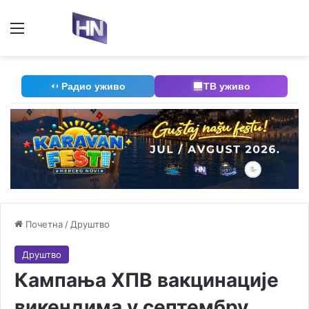
Мени
П
Радио уживо
ТВ уживо
Почетна
/
Друштво
Друштво
Кампања ХПВ вакцинације
викендима у септембру