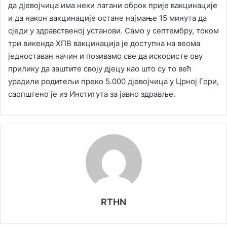
да дјевојчица има неки лагани оброк прије вакцинације
и да након вакцинације остане најмање 15 минута да
сједи у здравственој установи. Само у септембру, током
три викенда ХПВ вакцинација је доступна на веома
једноставан начин и позивамо све да искористе ову
прилику да заштите своју дјецу као што су то већ
урадили родитељи преко 5.000 дјевојчица у Црној Гори,
саопштено је из Института за јавно здравље.
RTHN