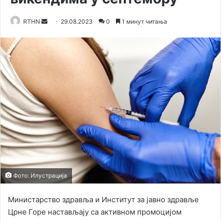
RTHN
S
29.08.2023
0
1 минут читања
e
n
d
a
n
e
m
a
i
l
Фото: Илустрација
Министарство здравља и Институт за јавно здравље
Црне Горе настављају са активном промоцијом