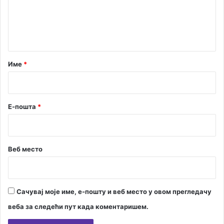
е
о
ж
н
а
т
в
а
а
ј
р
Име
*
у
*
п
р
о
Е-пошта
*
с
т
о
р
Веб место
С
а
в
и
Сачувај моје име, е-пошту и веб место у овом прегледачу
н
с
веба за следећи пут када коментаришем.
к
е