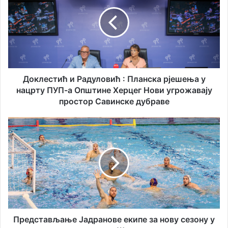
ш
к
у
л
е
е
м
с
а
т
и
и
л
ћ
а
и
Доклестић и Радуловић : Планска рјешења у
д
Р
нацрту ПУП-а Општине Херцег Нови угрожавају
р
а
простор Савинске дубраве
е
д
с
у
П
у
л
р
о
е
в
д
и
с
ћ
т
:
а
П
в
л
љ
а
а
Представљање Јадранове екипе за нову сезону у
н