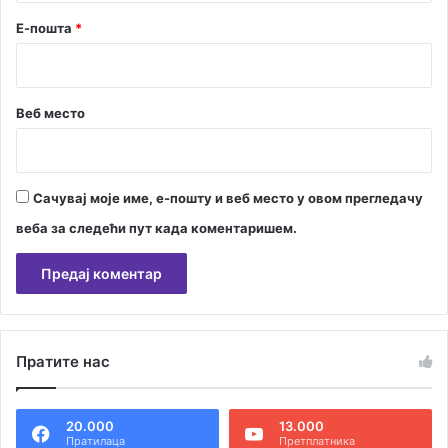
Е-пошта
*
Веб место
Сачувај моје име, е-пошту и веб место у овом прегледачу
веба за следећи пут када коментаришем.
А
л
Пратите нас
т
е
20.000
13.000
р
Пратилаца
Претплатника