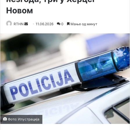
Новом
RTHN
S
11.06.2026
0
Мање од минут
e
n
d
a
n
e
m
a
i
l
Фото: Илустрација