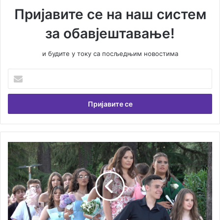
Пријавите се на наш систем
за обавјештавање!
и будите у току са посљедњим новостима
У
н
е
с
и
т
е
В
У
а
Г
ш
р
у
а
е
д
м
с
а
к
и
о