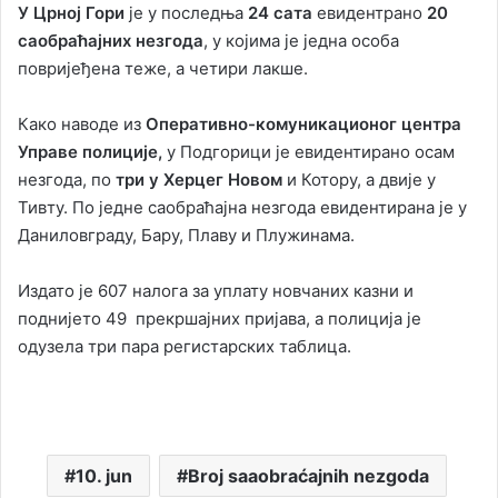
У Црној Гори
је у последња
24 сата
евидентрано
20
саобраћајних незгода
, у којима је једна особа
повријеђена теже, а четири лакше.
Како наводе из
Оперативно-комуникационог центра
Управе полиције,
у Подгорици је евидентирано осам
незгода, по
три у Херцег Новом
и Котору, а двије у
Тивту. По једне саобраћајна незгода евидентирана је у
Даниловграду, Бару, Плаву и Плужинама.
Издато је 607 налога за уплату новчаних казни и
поднијето 49 прекршајних пријава, а полиција је
одузела три пара регистарских таблица.
10. jun
Broj saaobraćajnih nezgoda