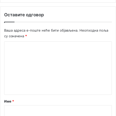
м
а
т
Оставите одговор
у
р
с
Ваша адреса е-поште неће бити објављена.
Неопходна поља
к
су означена
*
о
в
К
е
о
ч
м
е
е
н
т
а
р
Име
*
*