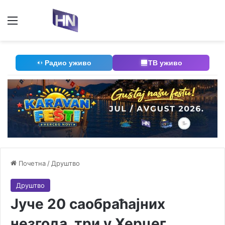
Мени
П
Радио уживо
ТВ уживо
Почетна
/
Друштво
Друштво
Јуче 20 саобраћајних
незгода, три у Херцег