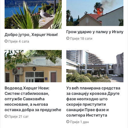
а
д
К
е
и
с
ш
т
и
и
Гром ударио у палму у Игалу
ћ
н
Добро јутро, Херцег Нови!
Прије 18 сати
“
а
Прије 4 сата
п
ц
р
и
о
ј
с
а
л
љ
а
е
в
т
и
Водовод Херцег Нови:
Уз већ планирана средства
а
Систем стабилизован,
за санацију кровова Друге
л
оптужбе Савковића
фазе неопходно што
и
неосноване, а његова
скорије приступити
п
оставка добра за предузеће
санацији Прве фазе и
о
солитера Института
Прије 21 сат
л
Прије 1 дан
у