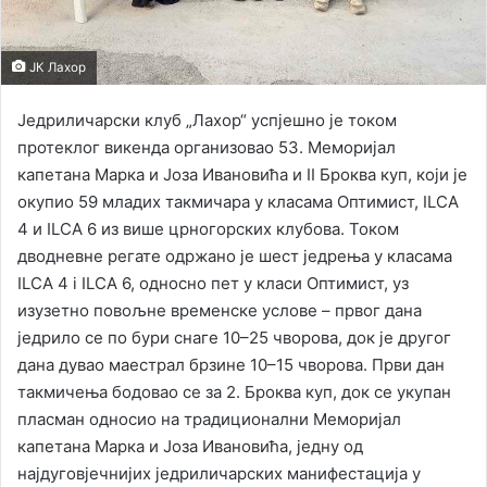
ЈК Лахор
Једриличарски клуб „Лахор“ успјешно је током
протеклог викенда организовао 53. Меморијал
капетана Марка и Јоза Ивановића и II Броква куп, који је
окупио 59 младих такмичара у класама Оптимист, ILCA
4 и ILCA 6 из више црногорских клубова. Током
дводневне регате одржано је шест једрења у класама
ILCA 4 i ILCA 6, односно пет у класи Оптимист, уз
изузетно повољне временске услове – првог дана
једрило се по бури снаге 10–25 чворова, док је другог
дана дувао маестрал брзине 10–15 чворова. Први дан
такмичења бодовао се за 2. Броква куп, док се укупан
пласман односио на традиционални Меморијал
капетана Марка и Јоза Ивановића, једну од
најдуговјечнијих једриличарских манифестација у