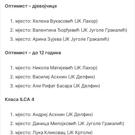
Оптимист – дјевојчице
мјесто: Хелена Вукасовић (ЈК Лахор)
мјесто: Валентина Ђорђевић (ЈК Југоле Гракалић)
мјесто: Арина Зујева (ЈК Југоле Гракалић)
Оптимист – до 12 година
мјесто: Никола Матијевић (ЈК Лахор)
мјесто: Василиј Асхнин (ЈК Делфин)
мјесто: Али Рифат Басара (ЈК Делфин)
Класа ILCA 4
мјесто: Андреј Асхнин (ЈК Делфин)
мјесто: Даница Милојковић (ЈК Југоле Гракалић)
мјесто: Лука Кликовац (ЈК Кртоли)