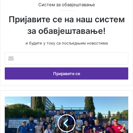
Систем за обавјештавање
Пријавите се на наш систем
за обавјештавање!
и будите у току са посљедњим новостима
У
н
е
с
и
т
е
В
Т
а
р
ш
и
у
д
е
р
м
ж