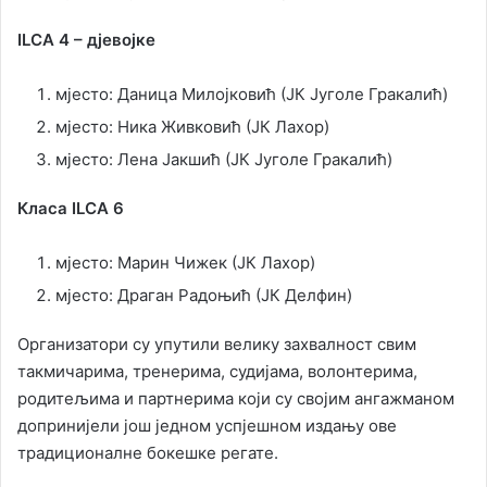
ILCA 4 – дјевојке
мјесто: Даница Милојковић (ЈК Југоле Гракалић)
мјесто: Ника Живковић (ЈК Лахор)
мјесто: Лена Јакшић (ЈК Југоле Гракалић)
Класа ILCA 6
мјесто: Марин Чижек (ЈК Лахор)
мјесто: Драган Радоњић (ЈК Делфин)
Организатори су упутили велику захвалност свим
такмичарима, тренерима, судијама, волонтерима,
родитељима и партнерима који су својим ангажманом
допринијели још једном успјешном издању ове
традиционалне бокешке регате.