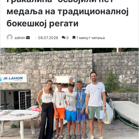
медаља на традиционалној
бокешкој регати
admin
S
06.07.2026
0
1 минут читања
e
n
d
a
n
e
m
a
i
l