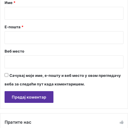
р
Име
*
ц
*
и
ј
у
Е-пошта
*
о
б
а
л
Веб место
е
у
Б
а
Сачувај моје име, е-пошту и веб место у овом прегледачу
о
ш
веба за следећи пут када коментаришем.
и
ћ
и
м
А
а
л
Пратите нас
т