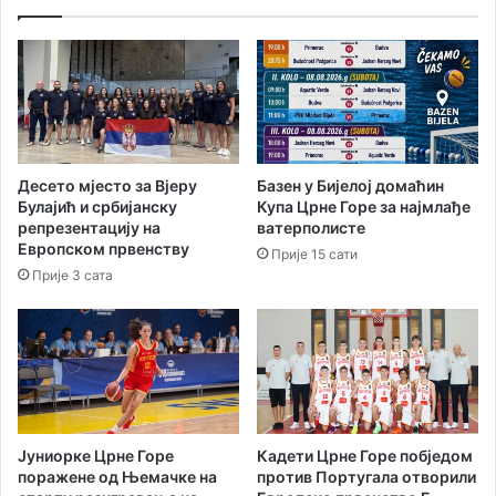
и
а
т
н
и
и
н
к
г
р
у
и
,
в
з
и
Десето мјесто за Вјеру
Базен у Бијелој домаћин
а
ч
Булајић и србијанску
Купа Црне Горе за најмлађе
б
н
репрезентацију на
ватерполисте
л
о
Европском првенству
Прије 15 сати
и
о
Прије 3 сата
с
д
т
г
а
о
л
в
и
а
Ј
р
а
а
д
ј
Јуниорке Црне Горе
Кадети Црне Горе побједом
р
у
поражене од Њемачке на
против Португала отворили
а