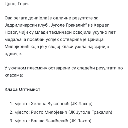
Црној Гори.
Ова регата донијела је одличне резултате за
Једриличарски клуб „Југоле Гракалић“ из Херцег
Новог, чији су млади такмичари освојили укупно пет
медаља, а посебан успјех остварила је Даница
Милојковић која је у својој класи узела најсјајније
одличје.
У укупном пласману остварени су следећи резултати по
класама:
Класа Оптимист
мјесто: Хелена Вукасовић (ЈК Лахор)
мјесто: Ристо Милојевић (ЈК Југоле Гракалић)
мјесто: Балша Банићевић (ЈК Лахор)