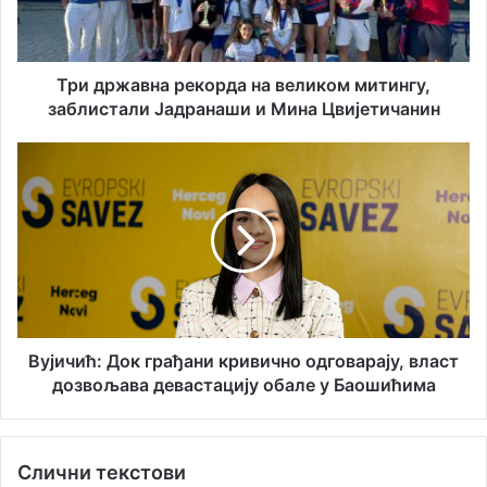
а
а
и
в
л
н
а
а
Три државна рекорда на великом митингу,
д
р
заблистали Јадранаши и Мина Цвијетичанин
р
е
е
к
В
с
о
у
у
р
ј
д
и
а
ч
н
и
а
ћ
в
:
е
Д
л
о
Вујичић: Док грађани кривично одговарају, власт
и
к
дозвољава девастацију обале у Баошићима
к
г
о
р
м
а
Слични текстови
м
ђ