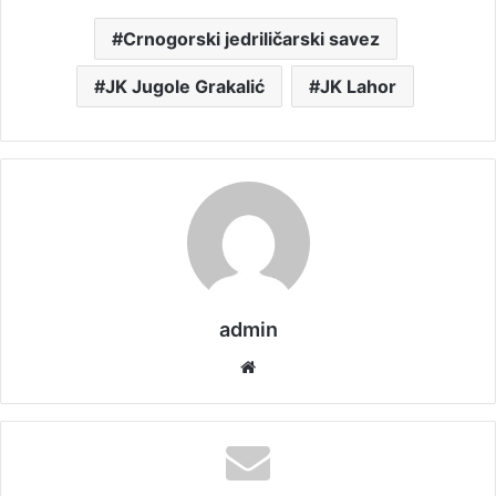
Crnogorski jedriličarski savez
JK Jugole Grakalić
JK Lahor
admin
We
bsi
te