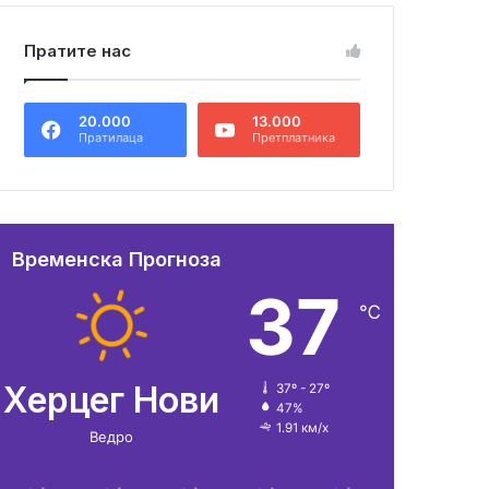
Пратите нас
20.000
13.000
Пратилаца
Претплатника
Временска Прогноза
37
℃
Херцег Нови
37º - 27º
47%
1.91 км/х
Ведро