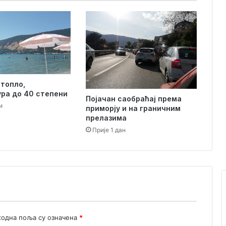
а
и
н
и
ц
и
р
 топло,
а
ра до 40 степени
ћ
Појачан саобраћај према
е
и
приморју и на граничним
и
прелазима
з
Прије 1 дан
р
а
д
у
С
т
р
а
одна поља су означена
*
т