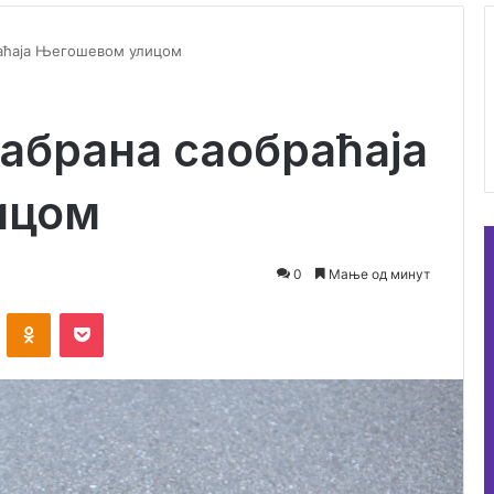
раћаја Његошевом улицом
абрана саобраћаја
ицом
0
Мање од минут
ontakte
Odnoklassniki
Pocket