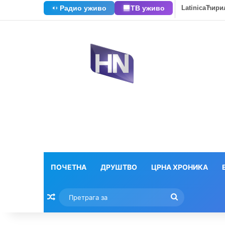
Радио уживо
ТВ уживо
Latinica
Ћири
ПОЧЕТНА
ДРУШТВО
ЦРНА ХРОНИКА
Насумични текстови
Претрага
за