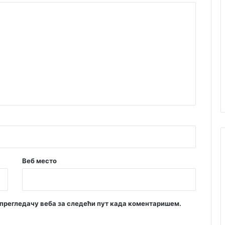
е
г
и
ј
е
с
п
о
р
т
а
Веб место
м прегледачу веба за следећи пут када коментаришем.