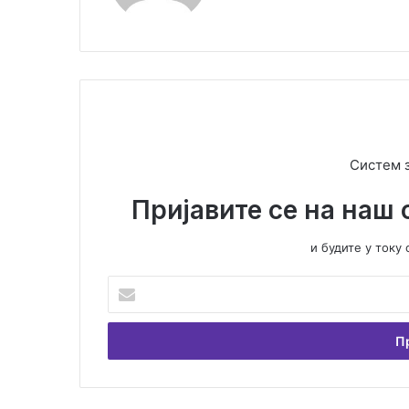
Систем 
Пријавите се на наш 
и будите у ток
У
н
е
с
и
т
е