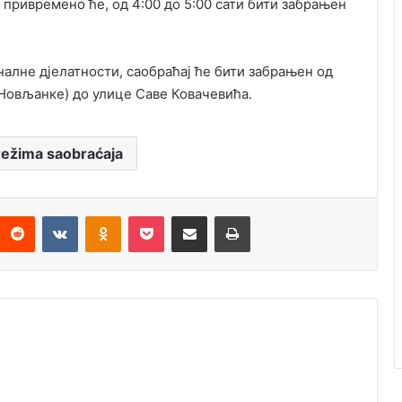
) привремено ће, од 4:00 до 5:00 сати бити забрањен
налне дјелатности, саобраћај ће бити забрањен од
Новљанке) до улице Саве Ковачевића.
režima saobraćaja
Reddit
VKontakte
Odnoklassniki
Pocket
Подијели путем емаила
Штампај