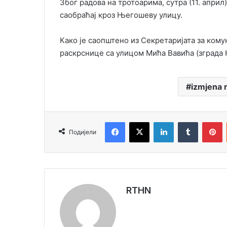
Због радова на тротоарима, сутра (11. април
саобраћај кроз Његошеву улицу.
Како је саопштено из Секретаријата за кому
раскрснице са улицом Мића Вавића (зграда 
izmjena 
Facebook
X
LinkedIn
Tumblr
Pinterest
Подијели
RTHN