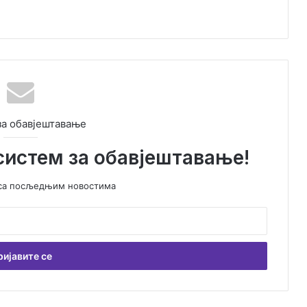
за обавјештавање
систем за обавјештавање!
у са посљедњим новостима