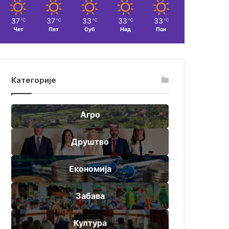
37
37
33
33
33
℃
℃
℃
℃
℃
Чет
Пет
Суб
Нед
Пон
Категорије
Агро
Друштво
Економија
Забава
Култура