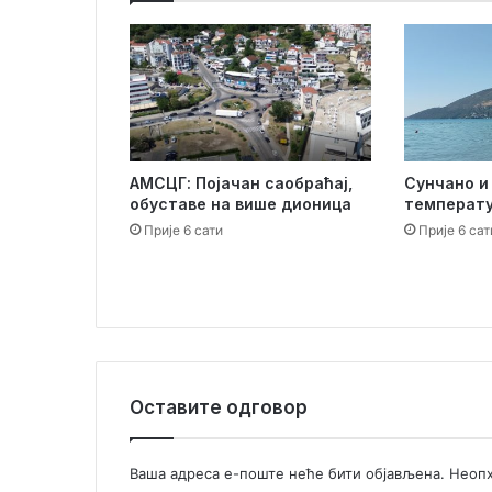
р
а
б
и
т
и
н
АМСЦГ: Појачан саобраћај,
Сунчано и
а
обуставе на више дионица
температу
п
р
Прије 6 сати
Прије 6 сат
в
о
м
м
ј
е
с
Оставите одговор
т
у
,
Ваша адреса е-поште неће бити објављена.
Неопх
Х