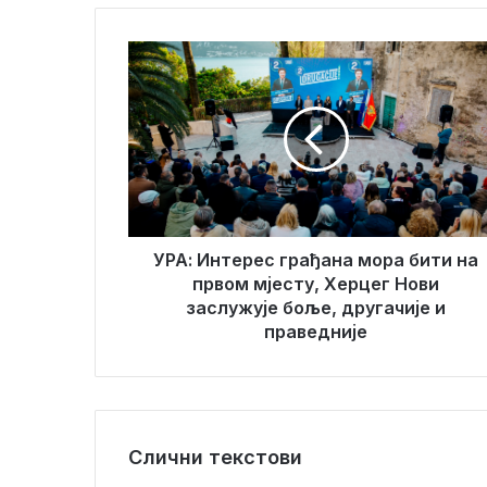
В
а
У
ш
Р
у
А
е
:
м
И
а
н
и
т
л
е
а
р
д
е
УРА: Интерес грађана мора бити на
р
с
првом мјесту, Херцег Нови
е
г
заслужује боље, другачије и
с
р
праведније
у
а
ђ
а
н
а
Слични текстови
м
о