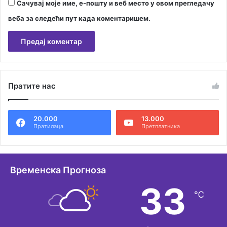
Сачувај моје име, е-пошту и веб место у овом прегледачу
веба за следећи пут када коментаришем.
А
л
Пратите нас
т
е
20.000
13.000
р
Пратилаца
Претплатника
н
а
т
Временска Прогноза
и
33
℃
в
е
: