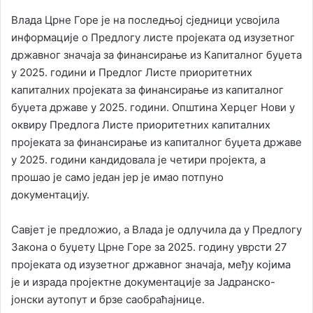
Влада Црне Горе је на последњој сједници усвојила
информације о Предлогу листе пројеката од изузетног
државног значаја за финансирање из Капиталног буџета
у 2025. години и Предлог Листе приоритетних
капиталних пројеката за финансирање из капиталног
буџета државе у 2025. години. Општина Херцег Нови у
оквиру Предлога Листе приоритетних капиталних
пројеката за финансирање из капиталног буџета државе
у 2025. години кандидовала је четири пројекта, а
прошао је само један јер је имао потпуно
документацију.
Савјет је предложио, а Влада је одлучила да у Предлогу
Закона о буџету Црне Горе за 2025. годину уврсти 27
пројеката од изузетног државног значаја, међу којима
је и израда пројектне документације за Јадранско-
јонски аутопут и брзе саобраћајнице.