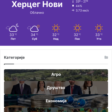
Херцег Нови
33º - 27º
44%
3.73 км/х
Облачно
33
34
32
32
33
℃
℃
℃
℃
℃
Пет
Суб
Нед
Пон
Уто
Категорије
Агро
Друштво
Економија