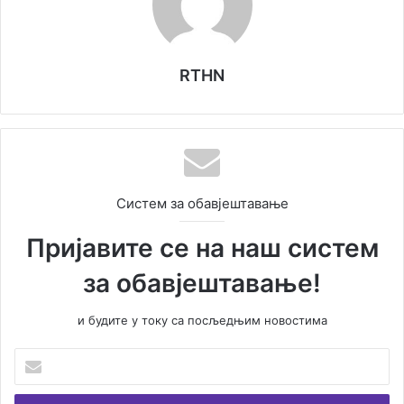
RTHN
Систем за обавјештавање
Пријавите се на наш систем
за обавјештавање!
и будите у току са посљедњим новостима
У
н
е