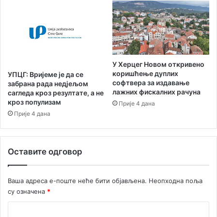
и
и
ј
,
е
о
с
т
в
У Херцег Новом откривено
а
коришћење дуплих
УПЦГ: Вријеме је да се
р
софтвера за издавање
забрана рада недјељом
у
лажних фискалних рачуна
сагледа кроз резултате, а не
ј
кроз популизам
Прије 4 дана
е
Прије 4 дана
с
в
о
Оставите одговор
ј
е
с
Ваша адреса е-поште неће бити објављена.
Неопходна поља
н
су означена
*
о
в
К
е