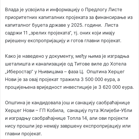
Влада је усвојила и информацију о Предлогу Листе
приоритетних капиталних пројеката за финансирање из
капиталног буџета државе у 2025. години. Листа
садржи 11 „зрелих пројеката“, тј. оних који имају
ријешену експропријацију и готов главни пројекат.
Како је наведено у документу, међу њима је изградња
шеталишта и канализације од Титове виле до Хотела
„Иберостар“ у Њивицама – фаза Ц. Општина Херцег
Нови је за овај пројекат тражила 3 500 000 еура, а
процијењена вриједност инвестиције је 3 620 000 еура.
Општина је кандидовала још и санацију саобраћајнице
Херцег Нови – ГП Кобила, санацију пута Жлијеби-Убли
и изградњу саобраћајнице Топла 14, али ови пројекти
нису прошли јер немају завршену експропријацију или
главни пројекат.