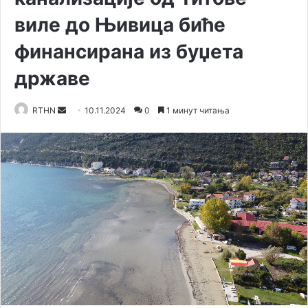
виле до Њивица биће
финансирана из буџета
државе
RTHN
S
10.11.2024
0
1 минут читања
e
n
d
a
n
e
m
a
i
l