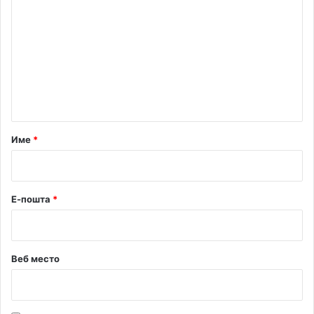
о
м
е
н
т
а
р
Име
*
*
Е-пошта
*
Веб место