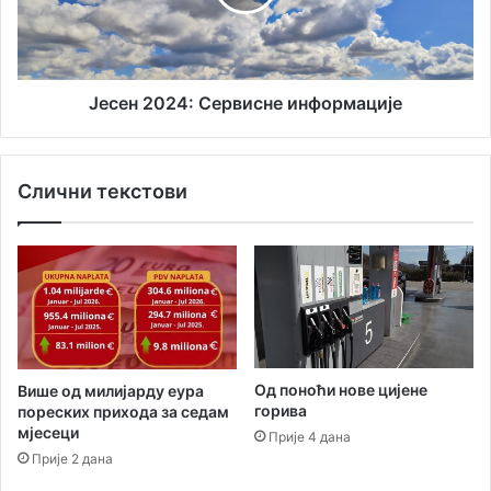
р
2
к
0
о
2
с
4
ц
:
Јесен 2024: Сервисне информације
е
С
р
е
е
р
Слични текстови
б
в
р
и
а
с
л
н
н
е
о
и
ј
н
п
ф
а
о
Од поноћи нове цијене
Више од милијарду еура
р
р
горива
пореских прихода за седам
а
м
мјесеци
Прије 4 дана
л
а
Прије 2 дана
и
ц
з