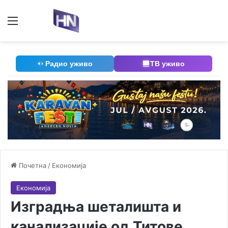
Мени
П
Радио уживо
ТВ уживо
Почетна
/
Економија
Економија
Изградња шеталишта и
канализације од Титове