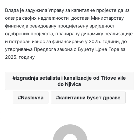
Влада је задужила Управу за капиталне пројекте да из
оквира својих надлежности достави Министарству
финансија ревидовану процијењену вриједност
одабраних пројеката, планирану динамику реализације
и потребан износ за финансирање у 2025. години, до
утврђивања Предлога закона о Буџету Црне Горе за
2025. годину.
izgradnja setalista i kanalizacije od Titove vile
do Njivica
Naslovna
капитални буѕет дрзаве