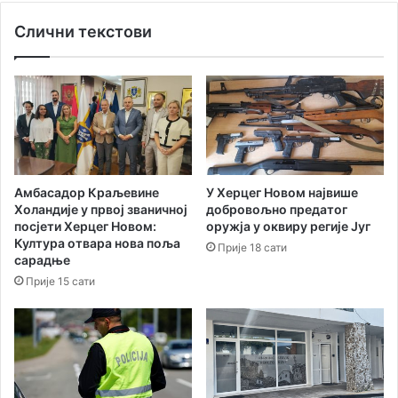
љ
о
Слични текстови
и
м
н
з
а
а
м
в
а
р
ш
е
н
а
Амбасадор Краљевине
У Херцег Новом највише
к
Холандије у првој званичној
добровољно предатог
о
посјети Херцег Новом:
оружја у оквиру регије Југ
л
Култура отвара нова поља
Прије 18 сати
о
сарадње
н
Прије 15 сати
и
ј
а
Х
е
р