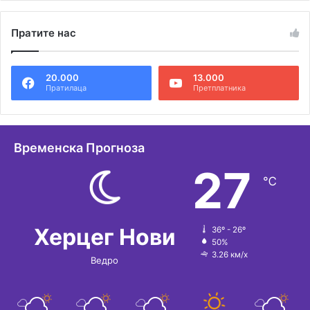
л
Пратите нас
т
е
20.000
13.000
р
Пратилаца
Претплатника
н
а
т
Временска Прогноза
и
27
℃
в
е
:
Херцег Нови
36º - 26º
50%
3.26 км/х
Ведро