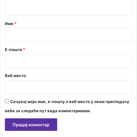
т
а
р
Име
*
*
Е-пошта
*
Веб место
Сачувај моје име, е-пошту и веб место у овом прегледачу
веба за следећи пут када коментаришем.
А