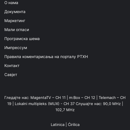
О нама
Документа
Маркетинг
Мали огласи
Програмска шема
Импрессум
Правила коментарисања на порталу РТХН
Контакт
Савјет
Гледајте нас: MagentaTV – CH 11 | m:Box – CH 12 | Telemach – CH
19 | Lokalni multipleks (MUX) - CH 37 Слушајте нас: 90,0 MHz |
102,7 MHz
Latinica
|
Ćirilica