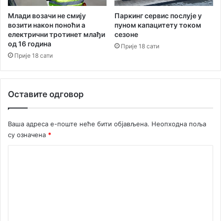
ц
е
Паркинг сервис послује у
Млади возачи не смију
г
пуном капацитету током
возити након поноћи а
сезоне
електрични тротинет млађи
-
од 16 година
Н
Прије 18 сати
о
Прије 18 сати
в
и
-
Оставите одговор
С
а
д
Ваша адреса е-поште неће бити објављена.
Неопходна поља
су означена
*
К
о
м
е
н