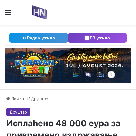
Мени
П
Радио уживо
ТВ уживо
Почетна
/
Друштво
Друштво
Исплаћено 48 000 еура за
привремено издржавање