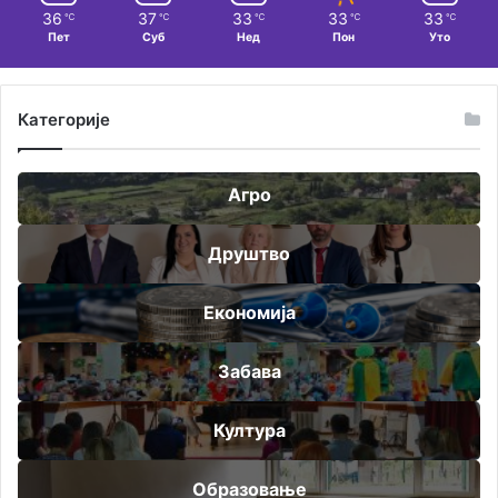
36
37
33
33
33
℃
℃
℃
℃
℃
Пет
Суб
Нед
Пон
Уто
Категорије
Агро
Друштво
Економија
Забава
Култура
Образовање