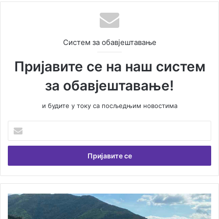
Систем за обавјештавање
Пријавите се на наш систем
за обавјештавање!
и будите у току са посљедњим новостима
У
н
е
с
и
т
е
В
Т
а
е
ш
ш