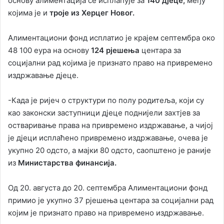
основу алиментација се исплаћује за
140 дјеце,
међу
којима је и
троје из Херцег Новог.
Алиментациони фонд исплатио је крајем септембра око
48 100 еура на основу
124 рјешења
центара за
социјални рад којима је признато право на привремено
издржавање дјеце.
-Када је ријеч о структури по полу родитеља, који су
као законски заступници дјеце поднијели захтјев за
остваривање права на привремено издржавање, а чијој
је дјеци исплаћено привремено издржавање, очева је
укупно 20 одсто, а мајки 80 одсто, саопштено је раније
из
Министарства финансија.
Од 20. августа до 20. септембра Алиментациони фонд
примио је укупно 37 рјешења центара за социјални рад
којим је признато право на привремено издржавање.