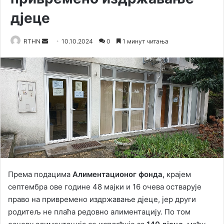
дјеце
RTHN
S
10.10.2024
0
1 минут читања
e
n
d
a
n
e
m
a
i
l
Према подацима
Алиментационог фонда,
крајем
септембра ове године 48 мајки и 16 очева остварује
право на привремено издржавање дјеце, јер други
родитељ не плаћа редовно алиментацију. По том