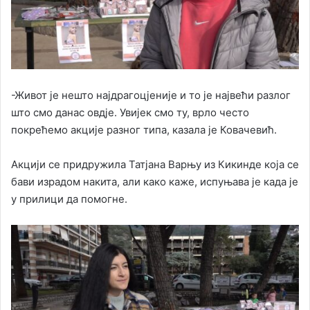
-Живот је нешто најдрагоцјеније и то је највећи разлог
што смо данас овдје. Увијек смо ту, врло често
покрећемо акције разног типа, казала је Ковачевић.
Акцији се придружила Татјана Варњу из Кикинде која се
бави израдом накита, али како каже, испуњава је када је
у прилици да помогне.