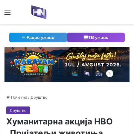
Мени
П
Радио уживо
ТВ уживо
Почетна
/
Друштво
Друштво
Хуманитарна акција НВО
„Пријатељи животиња