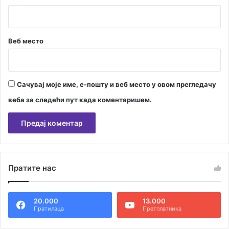
Веб место
Сачувај моје име, е-пошту и веб место у овом прегледачу
веба за следећи пут када коментаришем.
А
л
Пратите нас
т
е
20.000
13.000
р
Пратилаца
Претплатника
н