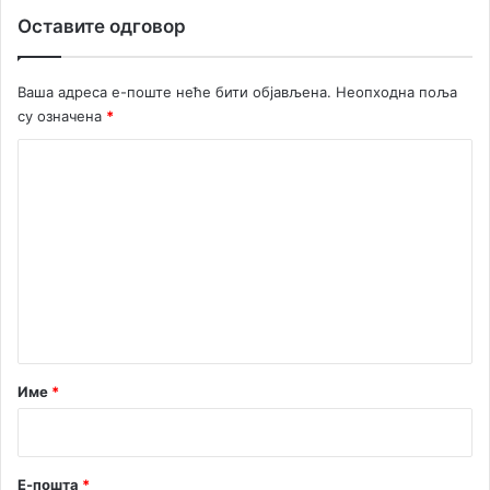
Х
Оставите одговор
е
р
ц
Ваша адреса е-поште неће бити објављена.
Неопходна поља
е
су означена
*
г
Н
К
о
о
в
о
м
г
е
и
н
Б
о
т
к
а
е
“
р
Име
*
*
Е-пошта
*