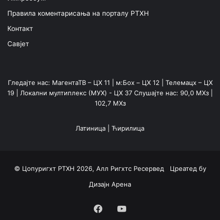
Правила коментарисања на порталу РТХН
Контакт
Савјет
Гледајте нас: МагентаТВ – ЦХ 11 | м:Боx – ЦХ 12 | Телемацх – ЦХ
19 | Локални мултиплекс (МУX) - ЦХ 37 Слушајте нас: 90,0 МХз |
102,7 МХз
Латиница
|
Ћирилица
© Цопyригхт РТХН 2026, Алл Ригхтс Ресервед Цреатед бy
Дизајн Арена
Фацебоок
YоуТубе