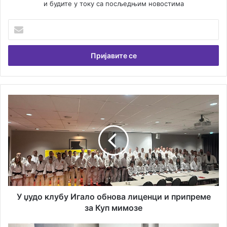
и будите у току са посљедњим новостима
У
н
е
с
и
т
е
В
У
а
џ
ш
у
у
д
е
о
м
к
а
л
и
у
л
б
а
у
У џудо клубу Игало обнова лиценци и припреме
д
И
за Куп мимозе
р
г
е