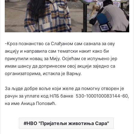
-Кроз познанство са Слађаном сам сазнала за ову
акцију и направила сам тематски накит како би
прикупили новац за Мију. Осјећам се испуњено јер
имам шансу да допринесем овој акцији заједно са
организаторима, истакла је Варњу.
За људе добре воље који желе да помогну отворен је
рачун за уплате код НЛБ банке 530-1000100083144-60,
на име Аница Поповић.
НВО "Пријатељи животиња Сара"