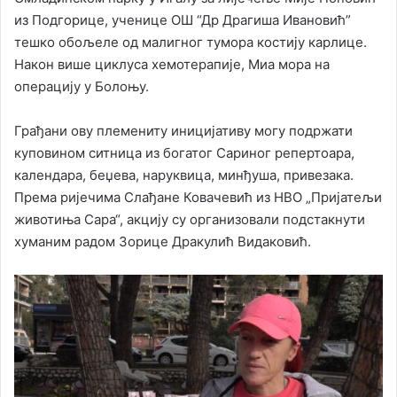
из Подгорице, ученице ОШ “Др Драгиша Ивановић”
тешко обољеле од малигног тумора костију карлице.
Након више циклуса хемотерапије, Миа мора на
операцију у Болоњу.
Грађани ову племениту иницијативу могу подржати
куповином ситница из богатог Сариног репертоара,
календара, беџева, наруквица, минђуша, привезака.
Према ријечима Слађане Ковачевић из НВО „Пријатељи
животиња Сара“, акцију су организовали подстакнути
хуманим радом Зорице Дракулић Видаковић.