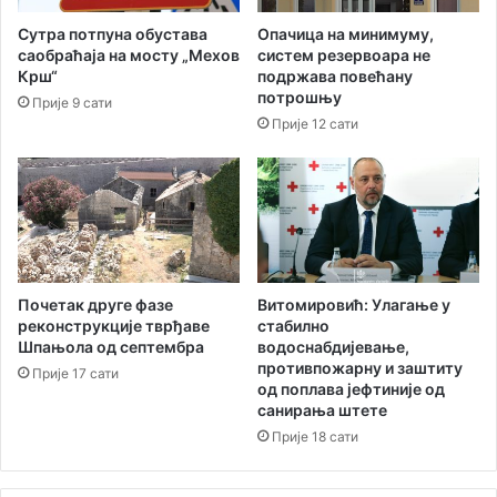
е
к
Опачица на минимуму,
Сутра потпуна обустава
м
о
систем резервоара не
саобраћаја на мосту „Мехов
е
а
подржава повећану
Крш“
з
л
потрошњу
Прије 9 сати
а
и
Прије 12 сати
К
ц
у
и
п
ј
м
е
и
„
м
З
о
а
з
б
Почетак друге фазе
Витомировић: Улагање у
е
у
реконструкције тврђаве
стабилно
д
Шпањола од септембра
водоснабдијевање,
противпожарну и заштиту
у
Прије 17 сати
од поплава јефтиније од
ћ
санирања штете
н
Прије 18 сати
о
с
т