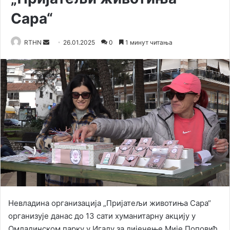
Сара“
RTHN
S
26.01.2025
0
1 минут читања
e
n
d
a
n
e
m
a
i
l
Невладина организација „Пријатељи животиња Сара“
организује данас до 13 сати хуманитарну акцију у
Омладинском парку у Игалу за лијечење Мије Поповић