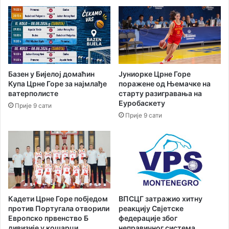
а
у
п
р
р
а
е
Д
ђ
р
у
ж
ј
а
Базен у Бијелој домаћин
Јуниорке Црне Горе
е
в
Купа Црне Горе за најмлађе
поражене од Њемачке на
т
н
ватерполисте
старту разигравања на
р
о
Еуробаскету
Прије 9 сати
а
т
Прије 9 сати
н
у
с
ж
п
и
о
л
р
а
т
ш
п
т
а
в
Кадети Црне Горе побједом
ВПСЦГ затражио хитну
ц
о
против Португала отворили
реакцију Свјетске
и
у
Европско првенство Б
федерације због
ј
дивизије у кошарци
неправичног система
п