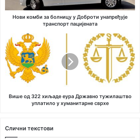
и
б
л
и
а
з
Нови комби за болницу у Доброти унапређује
д
а
транспорт пацијената
р
б
е
о
В
с
л
и
у
н
ш
и
е
ц
о
у
д
у
3
Д
2
о
2
б
х
Више од 322 хиљаде еура Државно тужилаштво
р
и
уплатило у хуманитарне сврхе
о
љ
т
а
и
д
Слични текстови
у
е
н
е