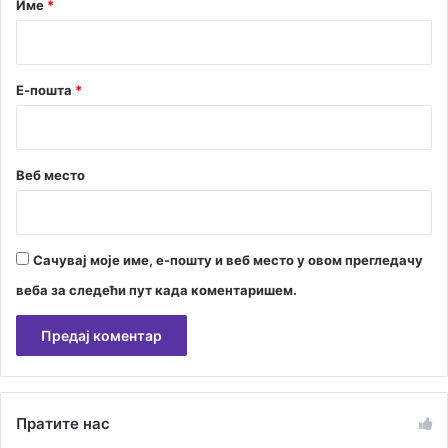
Име
*
х
*
е
Е-пошта
*
Веб место
Сачувај моје име, е-пошту и веб место у овом прегледачу
веба за следећи пут када коментаришем.
А
л
Пратите нас
т