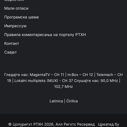
Мали огласи
Програмска шема
Импрессум
Правила коментарисања на порталу РТХН
Контакт
Савјет
Гледајте нас: MagentaTV – CH 11 | m:Box – CH 12 | Telemach – CH
19 | Lokalni multipleks (MUX) - CH 37 Слушајте нас: 90,0 MHz |
102,7 MHz
Latinica
|
Ćirilica
© Цопyригхт РТХН 2026, Алл Ригхтс Ресервед Цреатед бy