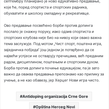
септембру планирано је ново едукативно предавање,
које ће, поред спортиста и спортских радника,
обухватити и школску омладину и рекреативце.
Ово предавање посвећено борби против допинга
послало је снажну поруку, иако одзив спортиста и
спортских клубова није био на нивоу који овако важна
тема заслужује. Под мотом „Чист спорт, поштена игра,
заједничка побједа“ још једном је потврђено да се
највећи успјеси не остварују пречицама, већ преданим
радом, дисциплином, поштењем и спортским духом.
Борба против допинга почиње едукацијом, па је зато
важно да оваква предавања препознамо као прилику за
учење, а не као обавезу, јер Херцег Нови игра чисто.
Antidoping organizacija Crne Gore
Opština Herceg Novi