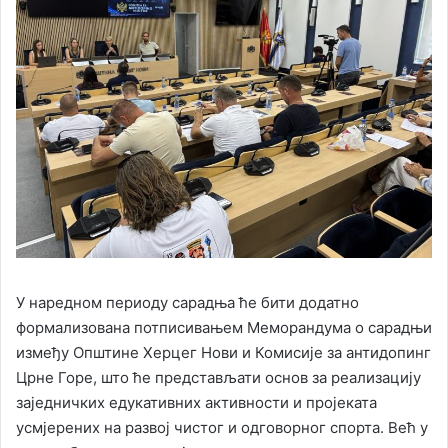
У наредном периоду сарадња ће бити додатно
формализована потписивањем Меморандума о сарадњи
између Општине Херцег Нови и Комисије за антидопинг
Црне Горе, што ће представљати основ за реализацију
заједничких едукативних активности и пројеката
усмјерених на развој чистог и одговорног спорта. Већ у