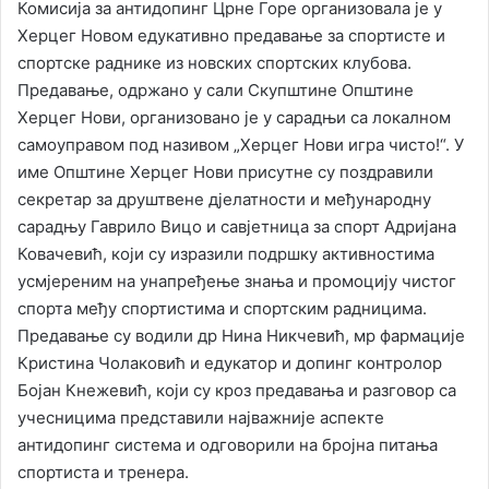
Комисија за антидопинг Црне Горе организовала је у
Херцег Новом едукативно предавање за спортисте и
спортске раднике из новских спортских клубова.
Предавање, одржано у сали Скупштине Општине
Херцег Нови, организовано је у сарадњи са локалном
самоуправом под називом „Херцег Нови игра чисто!“. У
име Општине Херцег Нови присутне су поздравили
секретар за друштвене д‌јелатности и међународну
сарадњу Гаврило Вицо и савјетница за спорт Адријана
Ковачевић, који су изразили подршку активностима
усмјереним на унапређење знања и промоцију чистог
спорта међу спортистима и спортским радницима.
Предавање су водили др Нина Никчевић, мр фармације
Кристина Чолаковић и едукатор и допинг контролор
Бојан Кнежевић, који су кроз предавања и разговор са
учесницима представили најважније аспекте
антидопинг система и одговорили на бројна питања
спортиста и тренера.