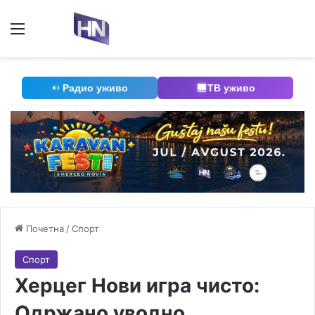
Мени
П
Радио уживо
ТВ уживо
Почетна
/
Спорт
Спорт
Херцег Нови игра чисто:
Одржано уводно