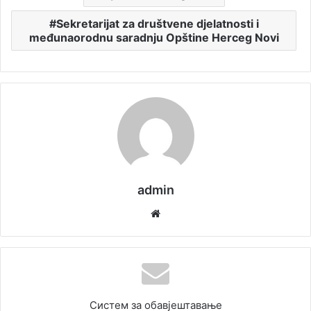
Sekretarijat za društvene djelatnosti i
međunaorodnu saradnju Opštine Herceg Novi
admin
We
bsi
te
Систем за обавјештавање