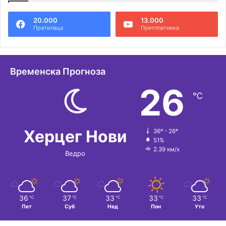
е
20.000
13.000
р
Пратилаца
Претплатника
н
а
т
Временска Прогноза
и
26
℃
в
е
:
Херцег Нови
36º - 26º
51%
2.39 км/х
Ведро
36
37
33
33
33
℃
℃
℃
℃
℃
Пет
Суб
Нед
Пон
Уто