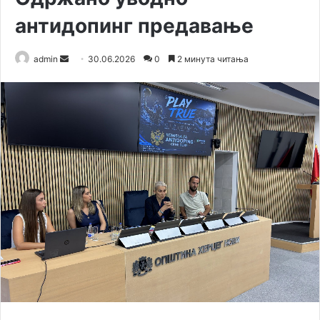
антидопинг предавање
admin
S
30.06.2026
0
2 минута читања
e
n
d
a
n
e
m
a
i
l