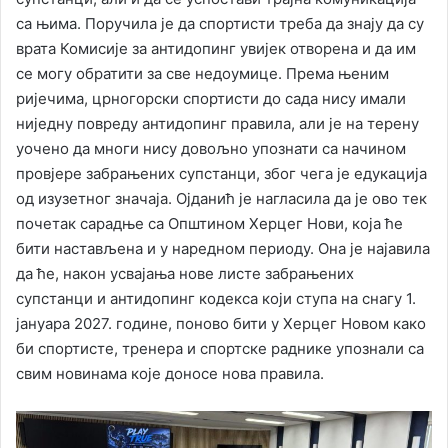
са њима. Поручила је да спортисти треба да знају да су
врата Комисије за антидопинг увијек отворена и да им
се могу обратити за све недоумице. Према њеним
ријечима, црногорски спортисти до сада нису имали
ниједну повреду антидопинг правила, али је на терену
уочено да многи нису довољно упознати са начином
провјере забрањених супстанци, због чега је едукација
од изузетног значаја. Ојданић је нагласила да је ово тек
почетак сарадње са Општином Херцег Нови, која ће
бити настављена и у наредном периоду. Она је најавила
да ће, након усвајања нове листе забрањених
супстанци и антидопинг кодекса који ступа на снагу 1.
јануара 2027. године, поново бити у Херцег Новом како
би спортисте, тренера и спортске раднике упознали са
свим новинама које доносе нова правила.