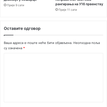
рангирања на У16 првенству
е
л
Прије 9 сати
н
а
Прије 11 сати
а
т
т
и
а
л
Оставите одговор
о
у
х
Ваша адреса е-поште неће бити објављена.
Неопходна поља
у
су означена
*
м
а
К
н
о
и
т
м
а
е
р
н
н
е
т
с
а
в
р
р