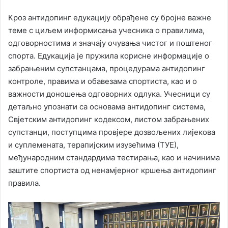
Кроз антидопинг едукацију обрађене су бројне важне
теме с циљем информисања учесника о правилима,
одговорностима и значају очувања чистог и поштеног
спорта. Едукација је пружила корисне информације о
забрањеним супстанцама, процедурама антидопинг
контроле, правима и обавезама спортиста, као и о
важности доношења одговорних одлука. Учесници су
детаљно упознати са основама антидопинг система,
Свјетским антидопинг кодексом, листом забрањених
супстанци, поступцима провјере дозвољених лијекова
и суплемената, терапијским изузећима (ТУЕ),
међународним стандардима тестирања, као и начинима
заштите спортиста од ненамјерног кршења антидопинг
правила.