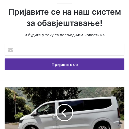
Пријавите се на наш систем
за обавјештавање!
и будите у току са посљедњим новостима
У
н
е
с
и
т
е
В
Н
а
о
ш
в
у
и
е
к
м
о
а
м