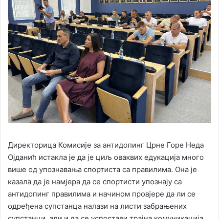
Директорица Комисије за антидопинг Црне Горе Неда
Ојданић истакла је да је циљ оваквих едукација много
више од упознавања спортиста са правилима. Она је
казала да је намјера да се спортисти упознају са
антидопинг правилима и начином провјере да ли се
одређена супстанца налази на листи забрањених
супстанци, али и да се успостави трајна комуникација