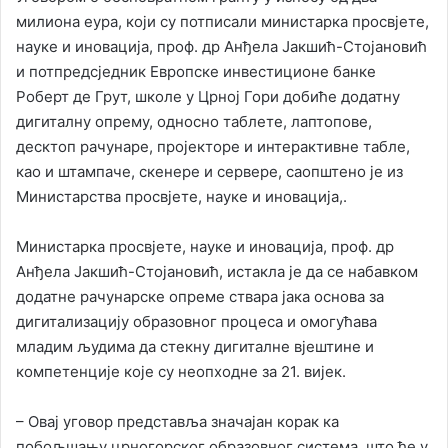
милиона еура, који су потписали министарка просвјете,
науке и иновација, проф. др Анђела Јакшић-Стојановић
и потпредсједник Европске инвестиционе банке
Роберт де Грут, школе у Црној Гори добиће додатну
дигиталну опрему, односно таблете, лаптопове,
десктоп рачунаре, пројекторе и интерактивне табле,
као и штампаче, скенере и сервере, саопштено је из
Министарства просвјете, науке и иновација,.
Министарка просвјете, науке и иновација, проф. др
Анђела Јакшић-Стојановић, истакла је да се набавком
додатне рачунарске опреме ствара јака основа за
дигитализацију образовног процеса и омогућава
младим људима да стекну дигиталне вјештине и
компетенције које су неопходне за 21. вијек.
– Овај уговор представља значајан корак ка
побољшању црногорског образовног система, што ће у