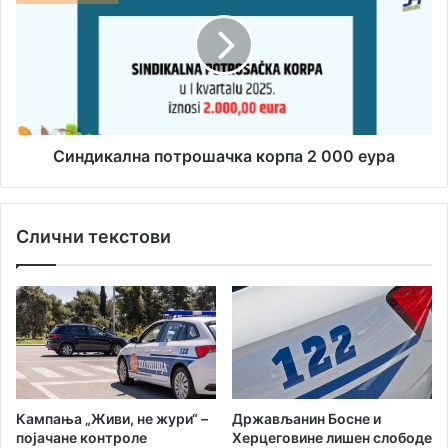
с
к
н
у
о
д
ш
и
а
к
р
а
к
л
а
н
ш
а
Синдикална потрошачка корпа 2 000 еура
и
п
ц
о
а
т
Слични текстови
П
р
р
о
и
ш
м
а
о
ч
р
к
ј
а
а
к
о
Кампања „Живи, не жури“ –
Држављанин Босне и
р
појачане контроле
Херцеговине лишен слободе