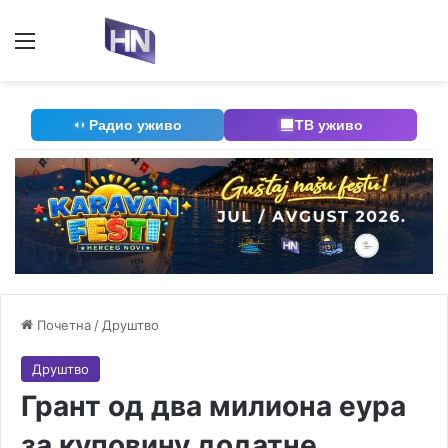
Мени
П
Радио уживо
ТВ уживо
Почетна
/
Друштво
Друштво
Грант од два милиона еура
за куповину додатне