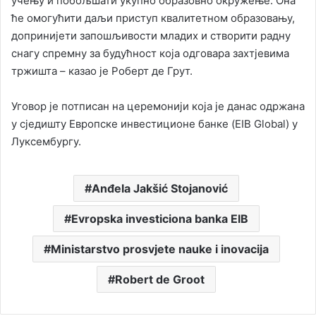
учењу и побољшати укупно образовно окружење. Она
ће омогућити даљи приступ квалитетном образовању,
допринијети запошљивости младих и створити радну
снагу спремну за будућност која одговара захтјевима
тржишта – казао је Роберт де Грут.
Уговор је потписан на церемонији која је данас одржана
у сједишту Европске инвестиционе банке (EIB Global) у
Луксембургу.
Anđela Jakšić Stojanović
Evropska investiciona banka EIB
Ministarstvo prosvjete nauke i inovacija
Robert de Groot