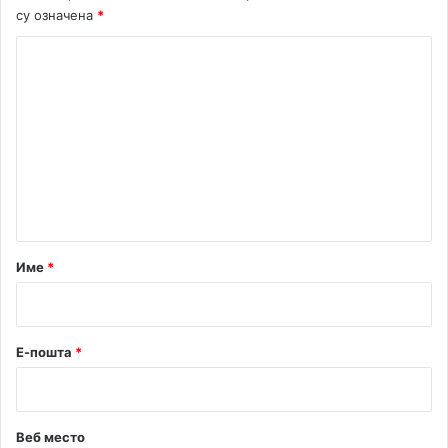
су означена
*
К
о
м
е
н
т
а
р
Име
*
*
Е-пошта
*
Веб место