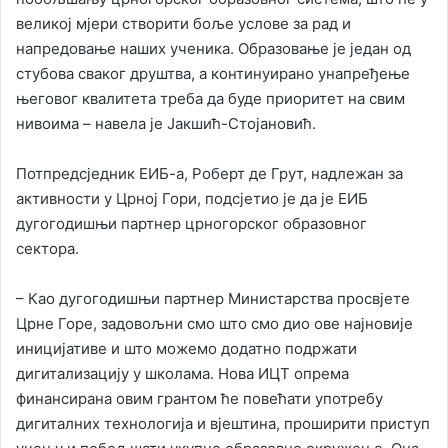
великој мјери створити боље услове за рад и
напредовање наших ученика. Образовање је један од
стубова сваког друштва, а континуирано унапређење
његовог квалитета треба да буде приоритет на свим
нивоима – навела је Јакшић-Стојановић.
Потпредсједник ЕИБ-а, Роберт де Грут, надлежан за
активности у Црној Гори, подсјетио је да је ЕИБ
дугогодишњи партнер црногорског образовног
сектора.
– Као дугогодишњи партнер Министарства просвјете
Црне Горе, задовољни смо што смо дио ове најновије
иницијативе и што можемо додатно подржати
дигитализацију у школама. Нова ИЦТ опрема
финансирана овим грантом ће повећати употребу
дигиталних технологија и вјештина, проширити приступ