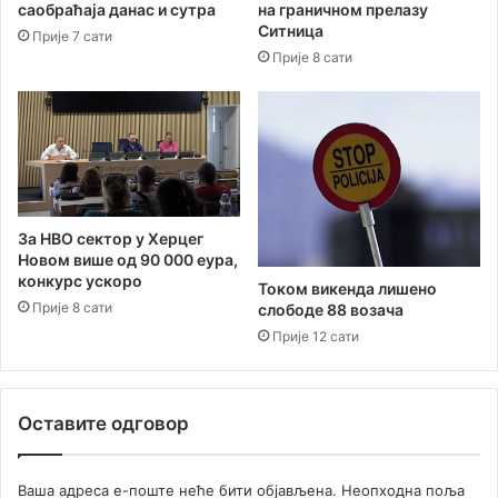
п
саобраћаја данас и сутра
на граничном прелазу
а
Ситница
Прије 7 сати
2
Прије 8 сати
0
0
0
е
у
р
а
За НВО сектор у Херцег
Новом више од 90 000 еура,
конкурс ускоро
Током викенда лишено
Прије 8 сати
слободе 88 возача
Прије 12 сати
Оставите одговор
Ваша адреса е-поште неће бити објављена.
Неопходна поља