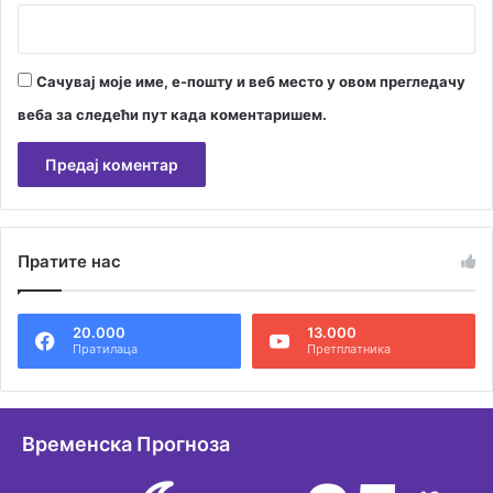
Сачувај моје име, е-пошту и веб место у овом прегледачу
веба за следећи пут када коментаришем.
А
л
Пратите нас
т
е
20.000
13.000
р
Пратилаца
Претплатника
н
а
т
Временска Прогноза
и