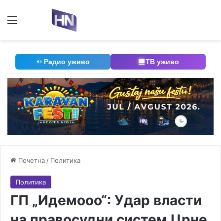
Мени
П
Радио уживо
ТВ уживо
Почетна
/
Политика
Политика
ГП „Идемооо“: Удар власти
на правосудни систем Црне