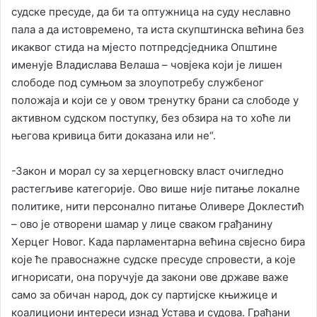
судске пресуде, да би та оптужница на суду неславно
пала а да истовремено, та иста скупштинска већина без
икаквог стида на мјесто потпредсједника Општине
именује Владислава Велаша – човјека који је лишен
слободе под сумњом за злоупотребу службеног
положаја и који се у овом тренутку брани са слободе у
активном судском поступку, без обзира на то хоће ли
његова кривица бити доказана или не“.
-Закон и морал су за херцегновску власт очигледно
растегљиве категорије. Ово више није питање локалне
политике, нити персонално питање Оливере Доклестић
– ово је отворени шамар у лице сваком грађанину
Херцег Новог. Када парламентарна већина свјесно бира
које ће правоснажне судске пресуде спровести, а које
игнорисати, она поручује да закони ове државе важе
само за обичан народ, док су партијске књижице и
коалициони интереси изнад Устава и судова. Грађани