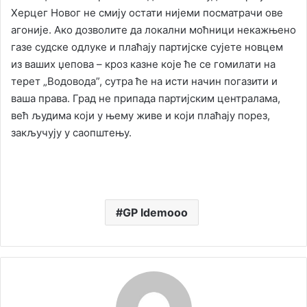
Херцег Новог не смију остати нијеми посматрачи ове
агоније. Ако дозволите да локални моћници некажњено
газе судске одлуке и плаћају партијске сујете новцем
из ваших џепова – кроз казне које ће се гомилати на
терет „Водовода”, сутра ће на исти начин погазити и
ваша права. Град не припада партијским централама,
већ људима који у њему живе и који плаћају порез,
закључују у саопштењу.
GP Idemooo