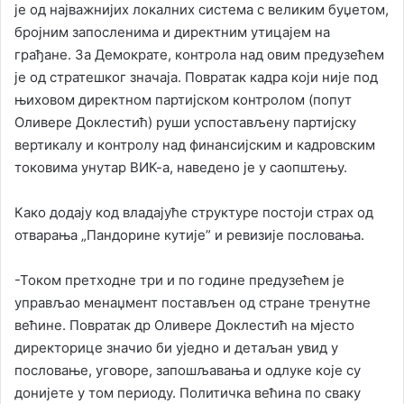
је од најважнијих локалних система с великим буџетом,
бројним запосленима и директним утицајем на
грађане. За Демократе, контрола над овим предузећем
је од стратешког значаја. Повратак кадра који није под
њиховом директном партијском контролом (попут
Оливере Доклестић) руши успостављену партијску
вертикалу и контролу над финансијским и кадровским
токовима унутар ВИК-а, наведено је у саопштењу.
Како додају код владајуће структуре постоји страх од
отварања „Пандорине кутије” и ревизије пословања.
-Током претходне три и по године предузећем је
управљао менаџмент постављен од стране тренутне
већине. Повратак др Оливере Доклестић на мјесто
директорице значио би уједно и детаљан увид у
пословање, уговоре, запошљавања и одлуке које су
донијете у том периоду. Политичка већина по сваку