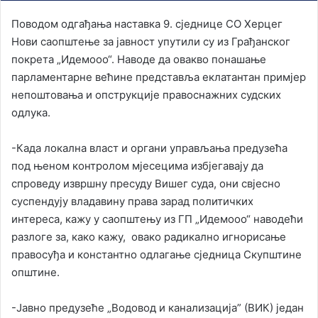
Поводом одгађања наставка 9. сједнице СО Херцег
Нови саопштење за јавност упутили су из Грађанског
покрета „Идемооо“. Наводе да овакво понашање
парламентарне већине представља еклатантан примјер
непоштовања и опструкције правоснажних судских
одлука.
-Када локална власт и органи управљања предузећа
под њеном контролом мјесецима избјегавају да
спроведу извршну пресуду Вишег суда, они свјесно
суспендују владавину права зарад политичких
интереса, кажу у саопштењу из ГП „Идемооо“ наводећи
разлоге за, како кажу, овако радикално игнорисање
правосуђа и константно одлагање сједница Скупштине
општине.
-Јавно предузеће „Водовод и канализација” (ВИК) један