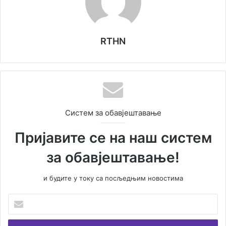
RTHN
Систем за обавјештавање
Пријавите се на наш систем
за обавјештавање!
и будите у току са посљедњим новостима
У
н
е