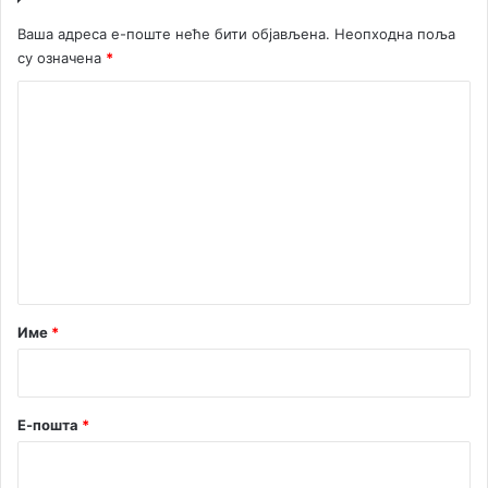
и
Ваша адреса е-поште неће бити објављена.
Неопходна поља
в
су означена
*
р
е
К
д
н
о
о
м
м
е
с
у
н
д
т
у
з
а
а
р
Име
*
з
а
*
ш
т
Е-пошта
*
и
т
у