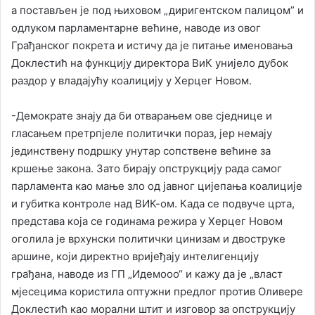
а постављен је под њиховом „диригентском палицом” и
одлуком парламентарне већине, наводе из овог
Грађанског покрета и истичу да је питање именовања
Доклестић на функцију директора ВиК унијело дубок
раздор у владајућу коалицију у Херцег Новом.
-Демократе знају да би отварањем ове сједнице и
гласањем претрпјеле политички пораз, јер немају
јединствену подршку унутар сопствене већине за
кршење закона. Зато бирају опструкцију рада самог
парламента као мање зло од јавног цијепања коалиције
и губитка контроле над ВИК-ом. Када се подвуче црта,
представа која се годинама режира у Херцег Новом
оголила је врхунски политички цинизам и двоструке
аршине, који директно вријеђају интелигенцију
грађана, наводе из ГП „Идемооо“ и кажу да је „власт
мјесецима користила оптужни предлог против Оливере
Доклестић као морални штит и изговор за опструкцију