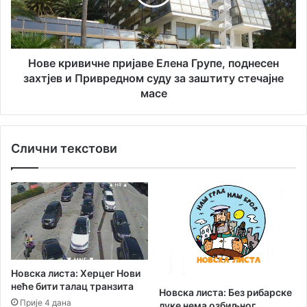
љ
р
е
и
њ
в
е
и
“
ч
Нове кривичне пријаве Елена Групе, поднесен
о
н
захтјев и Привредном суду за заштиту стечајне
д
е
масе
у
п
ш
р
е
и
в
Слични текстови
ј
и
а
л
в
а
е
х
Е
е
л
р
е
ц
н
е
а
Новска листа: Херцег Нови
г
Г
неће бити талац транзита
н
Новска листа: Без рибарске
р
Прије 4 дана
луке нема озбиљног
о
у