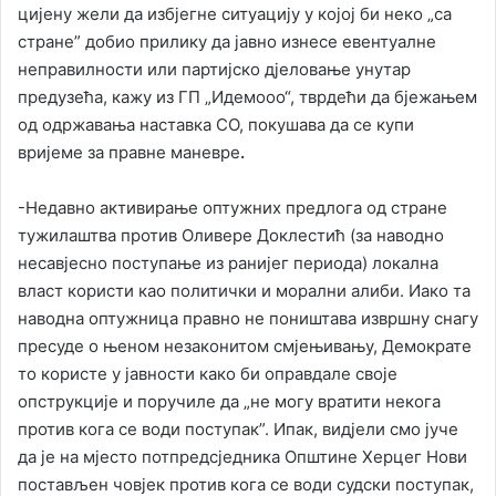
цијену жели да избјегне ситуацију у којој би неко „са
стране” добио прилику да јавно изнесе евентуалне
неправилности или партијско дјеловање унутар
предузећа, кажу из ГП „Идемооо“, тврдећи да бјежањем
од одржавања наставка СО, покушава да се купи
вријеме за правне маневре
.
-Недавно активирање оптужних предлога од стране
тужилаштва против Оливере Доклестић (за наводно
несавјесно поступање из ранијег периода) локална
власт користи као политички и морални алиби. Иако та
наводна оптужница правно не поништава извршну снагу
пресуде о њеном незаконитом смјењивању, Демократе
то користе у јавности како би оправдале своје
опструкције и поручиле да „не могу вратити некога
против кога се води поступак”. Ипак, видјели смо јуче
да је на мјесто потпредсједника Општине Херцег Нови
постављен човјек против кога се води судски поступак,