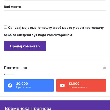
с
Веб место
т
е
ч
а
ј
Сачувај моје име, е-пошту и веб место у овом прегледачу
н
веба за следећи пут када коментаришем.
е
м
а
с
А
е
л
Пратите нас
т
е
20.000
13.000
р
Пратилаца
Претплатника
н
а
т
Временска Прогноза