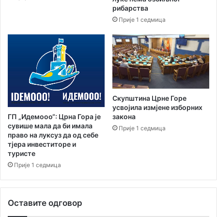
рибарства
в
п
с
Прије 1 седмица
е
к
,
у
п
п
о
у
д
б
н
л
е
и
с
Скупштина Црне Горе
к
е
усвојила измјене изборних
у
н
ГП „Идемооо“: Црна Гора је
закона
з
сувише мала да би имала
Прије 1 седмица
а
право на луксуз да од себе
х
тјера инвеститоре и
т
туристе
ј
Прије 1 седмица
е
в
и
Оставите одговор
П
р