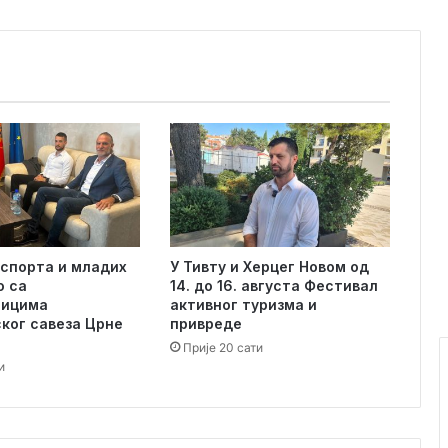
спорта и младих
У Тивту и Херцег Новом од
о са
14. до 16. августа Фестивал
ницима
активног туризма и
ког савеза Црне
привреде
Прије 20 сати
и