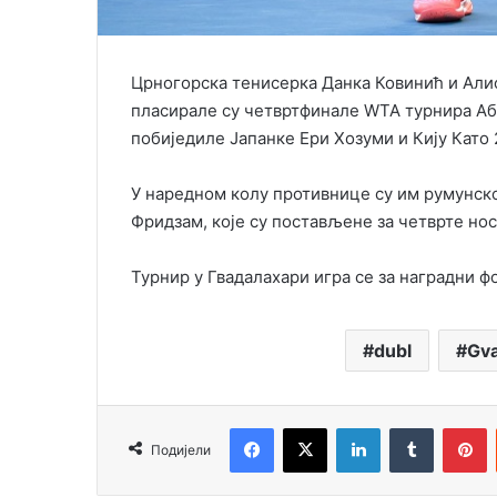
Црногорска тенисерка Данка Ковинић и Али
пласирале су четвртфинале WТА турнира Аби
побиједиле Јапанке Ери Хозуми и Кију Като 2:
У наредном колу противнице су им румунск
Фридзам, које су постављене за четврте но
Турнир у Гвадалахари игра се за наградни ф
dubl
Gva
Facebook
X
LinkedIn
Tumblr
P
Подијели