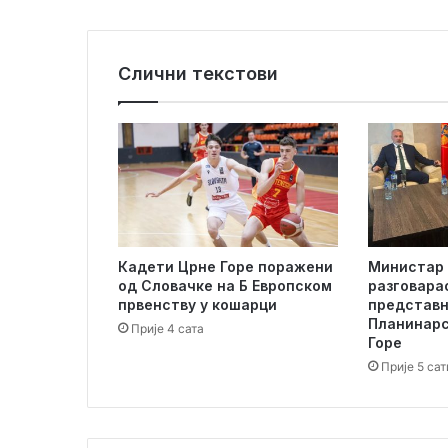
Слични текстови
Кадети Црне Горе поражени
Министар 
од Словачке на Б Европском
разговара
првенству у кошарци
представ
Планинарс
Прије 4 сата
Горе
Прије 5 сат