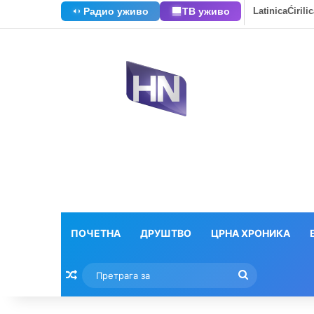
Радио уживо
ТВ уживо
Latinica
Ćirili
ПОЧЕТНА
ДРУШТВО
ЦРНА ХРОНИКА
Насумични текстови
Претрага
за