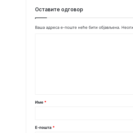
Оставите одговор
Ваша адреса е-поште неће бити објављена.
Неопх
К
о
м
е
н
т
а
р
Име
*
*
Е-пошта
*