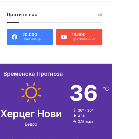
Пратите нас
20.000
13.000
Пратилаца
Претплатника
Временска Прогноза
36
℃
Херцег Нови
36º - 30º
43%
3.15 км/х
Ведро