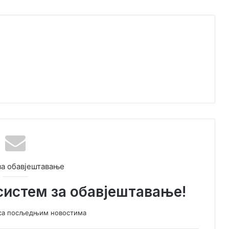
за обавјештавање
систем за обавјештавање!
у са посљедњим новостима