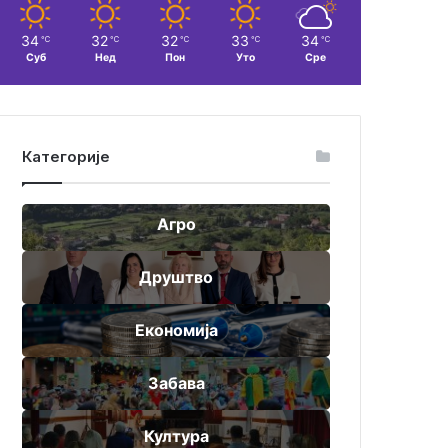
34
32
32
33
34
℃
℃
℃
℃
℃
Суб
Нед
Пон
Уто
Сре
Категорије
Агро
Друштво
Економија
Забава
Култура