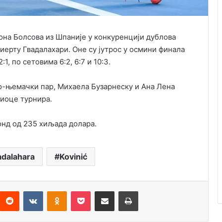
она Болсова из Шпаније у конкуренцији дублова
ерту Гвадалахари. Оне су јутрос у осмини финала
1, по сетовима 6:2, 6:7 и 10:3.
о-њемачки пар, Михаела Бузарнеску и Ана Лена
сиоце турнира.
онд од 235 хиљада долара.
dalahara
Kovinić
interest
Reddit
VKontakte
Odnoklassniki
Pocket
Подијели путем емаила
Штампај