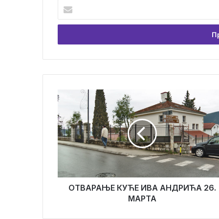
Унесите
Вашу
емаил
адресу
ОТВАРАЊЕ
КУЋЕ
ИВА
АНДРИЋА
26.
МАРТА
ОТВАРАЊЕ КУЋЕ ИВА АНДРИЋА 26.
МАРТА