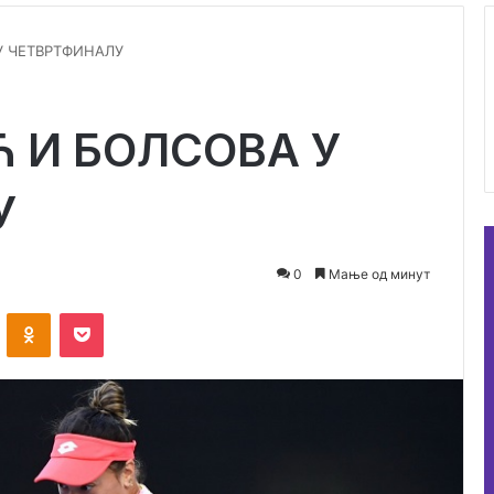
У ЧЕТВРТФИНАЛУ
 И БОЛСОВА У
У
0
Мање од минут
VKontakte
Odnoklassniki
Pocket