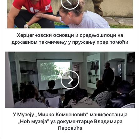
е
е
м
г
а
н
и
о
л
в
а
с
Херцегновски основци и средњошлоци на
д
к
државном такмичењу у пружању прве помоћи
р
и
е
о
У
с
с
М
у
н
у
о
з
в
е
ц
ј
и
у
и
„
с
М
р
и
У Музеју „Мирко Комненовић” манифестацијa
е
р
„Ноћ музеја“ уз документарце Владимира
д
к
Перовића
њ
о
о
К