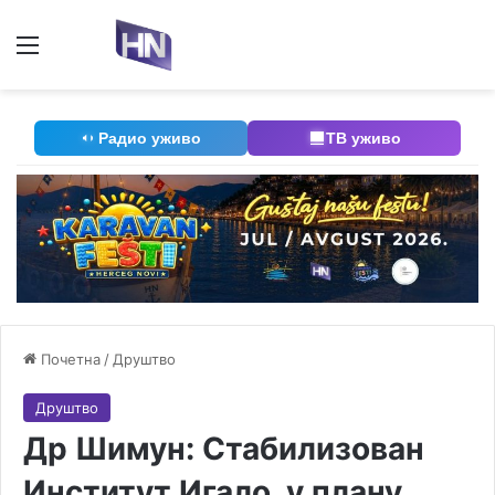
Мени
П
Радио уживо
ТВ уживо
Почетна
/
Друштво
Друштво
Др Шимун: Стабилизован
Институт Игало, у плану