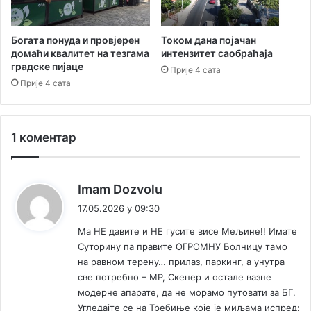
е
ј
њ
a
у
„
Богата понуда и провјерен
Током дана појачан
у
домаћи квалитет на тезгама
интензитет саобраћаја
Н
градске пијаце
п
о
Прије 4 сата
р
ћ
Прије 4 сата
у
м
ж
у
а
з
1 коментар
њ
е
у
ј
п
а
р
“
к
Imam Dozvolu
в
у
а
17.05.2026 у 09:30
е
з
ж
п
д
Ма НЕ давите и НЕ гусите висе Мељине!! Имате
е
о
о
Суторину па правите ОГРОМНУ Болницу тамо
:
м
к
на равном терену… прилаз, паркинг, а унутра
о
у
све потребно – МР, Скенер и остале вазне
ћ
м
модерне апарате, да не морамо путовати за БГ.
и
е
Угледајте се на Требиње које је миљама испред: