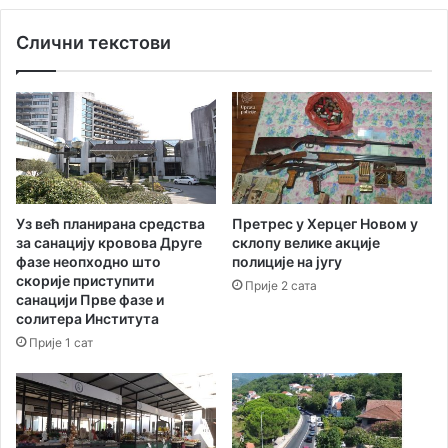
ш
о
л
Слични текстови
м
о
н
ц
е
и
н
н
о
а
в
д
и
р
ћ
ж
”
Уз већ планирана средства
Претрес у Херцег Новом у
а
м
за санацију кровова Друге
склопу велике акције
в
а
фазе неопходно што
полиције на југу
н
н
скорије приступити
Прије 2 сата
о
и
санацији Прве фазе и
м
ф
солитера Института
т
е
Прије 1 сат
а
с
к
т
м
а
и
ц
ч
и