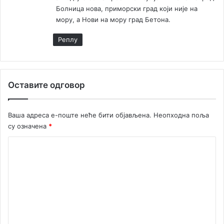
н
Болница нова, приморски град који није на
т
мору, а Нови на мору град Бетона.
а
р
Реплy
ц
е
В
л
Оставите одговор
а
д
и
Ваша адреса е-поште неће бити објављена.
Неопходна поља
м
су означена
*
и
р
К
а
о
П
е
м
р
е
о
в
н
и
т
ћ