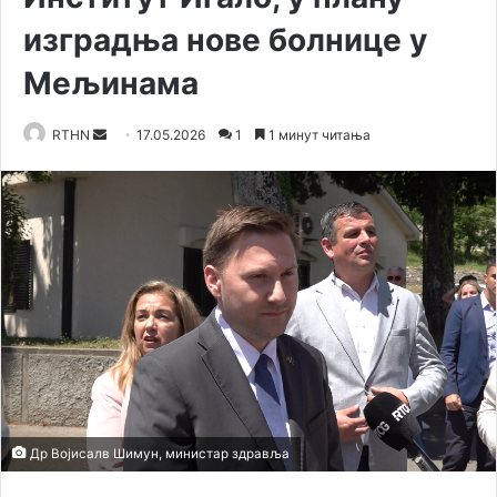
изградња нове болнице у
Мељинама
RTHN
S
17.05.2026
1
1 минут читања
e
n
d
a
n
e
m
a
i
l
Др Војисалв Шимун, министар здравља