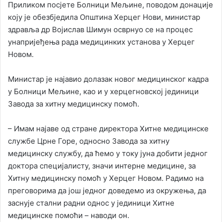
Приликом посјете Болници Мељине, поводом донације
коју је обезбједила Општина Херцег Нови, министар
здравља др Војислав Шимун осврнуо се на процес
унапријеђења рада медицинких установа у Херцег
Новом.
Министар је најавио долазак новог медицинског кадра
у Болници Мељине, као и у херцегновској јединици
Завода за хитну медицинску помоћ.
– Имам најаве од стране директора Хитне медицинске
службе Црне Горе, односно Завода за хитну
медицинску службу, да ћемо у току јуна добити једног
доктора специјалисту, значи интерне медицине, за
Хитну медицинску помоћ у Херцег Новом. Радимо на
преговорима да још једног доведемо из окружења, да
заснује стални радни однос у јединици Хитне
медицинске помоћи – наводи он.