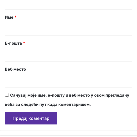
а
а
р
Име
*
*
Е-пошта
*
Веб место
Сачувај моје име, е-пошту и веб место у овом прегледачу
веба за следећи пут када коментаришем.
А