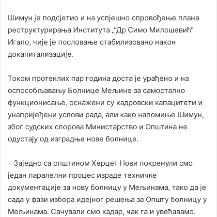
Шимун је подсјетио и на успјешно спровођење плана
реструктурирања Института „“Др Симо Милошевић“
Игало, чије је пословање стабилизовано након
докапитализације.
Током протеклих пар година доста је урађено и на
оспособљавању Болнице Мељине за самостално
функционисање, оснажени су кадровски капацитети и
унапријеђени услови рада, али како напомиње Шимун,
због судских спорова Министарство и Општина не
одустају од изградње нове болнице.
– Заједно са општином Херцег Нови покренули смо
један паралелни процес израде техничке
документације за нову болницу у Мељинама, тако да је
сада у фази избора идејног решења за Општу болницу у
Мељинама. Сачували смо кадар, чак га и увећавамо.