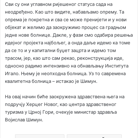
Сви су они углавном ријешеног статуса сада на
неодређено. Као што видите, набављамо опрему. Та
опрема је покретна и сва се може пренијети и у нови
објекат и желимо да заокружимо процес са градњом
једне нове болнице. Дакле, у фази смо одабира решења
идејног пројекта најбољег, а онда даље идемо ка томе
да се то и у капитални буџет зацрта и идемо том
трасом, јер, као што сам рекао, реконструкција иде,
односно радимо интензивно на обнављању Института
Игало. Њему је неопходна болница. Уз то савремена
квалитетна болница – истакао је Шимун.
На овај начин биће заокружена здравствена њега на
подручју Херцег Новог, као центра здравственог
туризма у Црној Гори, очекује министар здравља
Војислав Шимун.