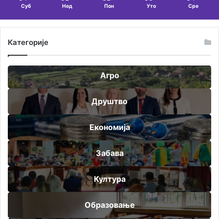
Суб
Нед
Пон
Уто
Сре
Категорије
Агро
Друштво
Економија
Забава
Култура
Образовање