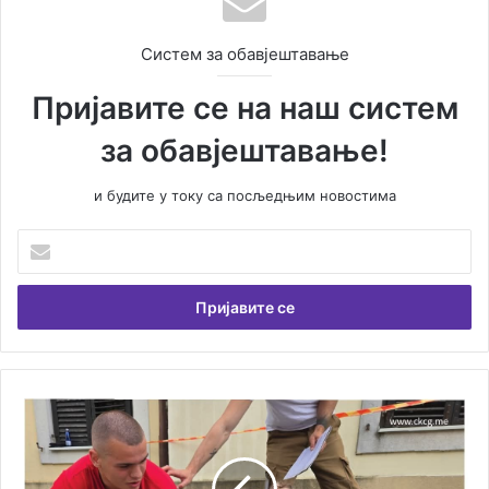
Систем за обавјештавање
Пријавите се на наш систем
за обавјештавање!
и будите у току са посљедњим новостима
У
н
е
с
и
т
е
В
Х
а
е
ш
р
у
ц