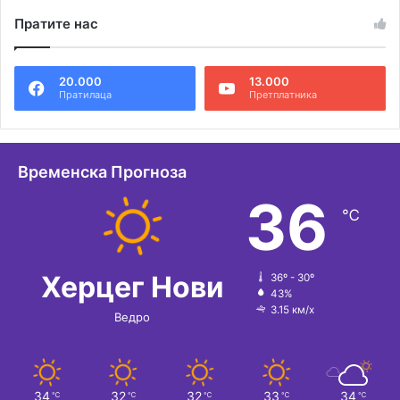
л
Пратите нас
т
е
20.000
13.000
р
Пратилаца
Претплатника
н
а
т
Временска Прогноза
и
36
℃
в
е
:
Херцег Нови
36º - 30º
43%
3.15 км/х
Ведро
34
32
32
33
34
℃
℃
℃
℃
℃