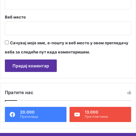
Веб место
Сачувај моје име, е-пошту и веб место у овом прегледачу
веба за следећи пут када коментаришем.
А
л
Пратите нас
т
е
20.000
13.000
р
Пратилаца
Претплатника
н
а