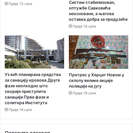
Систем стабилизован,
Прије 13 сати
е
о
оптужбе Савковића
з
р
неосноване, а његова
д
м
оставка добра за предузеће
и
а
Прије 16 сати
ц
ц
е
и
ј
е
Уз већ планирана средства
Претрес у Херцег Новом у
за санацију кровова Друге
склопу велике акције
фазе неопходно што
полиције на југу
скорије приступити
Прије 19 сати
санацији Прве фазе и
солитера Института
Прије 19 сати