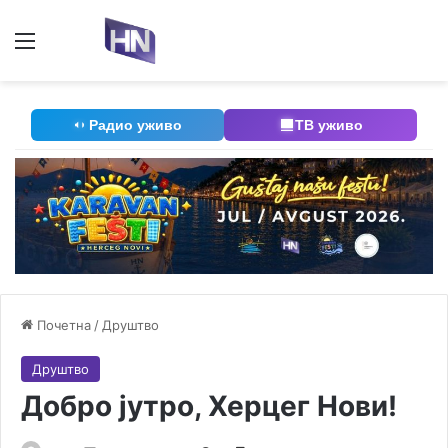
Мени
П
Радио уживо
ТВ уживо
Почетна
/
Друштво
Друштво
Добро јутро, Херцег Нови!