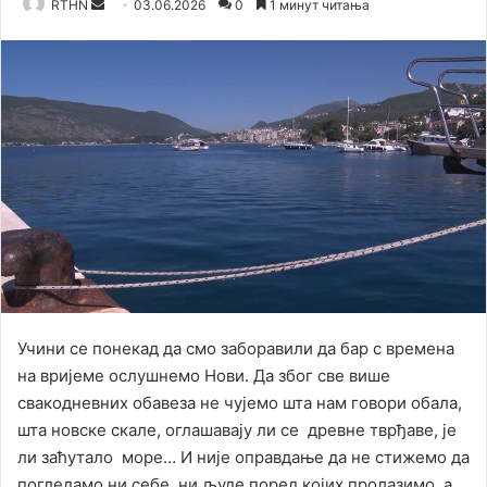
RTHN
S
03.06.2026
0
1 минут читања
e
n
d
a
n
e
m
a
i
l
Учини се понекад да смо заборавили да бар с времена
на вријеме ослушнемо Нови. Да због све више
свакодневних обавеза не чујемо шта нам говори обала,
шта новске скале, оглашавају ли се древне тврђаве, је
ли заћутало море… И није оправдање да не стижемо да
погледамо ни себе, ни људе поред којих пролазимо, а