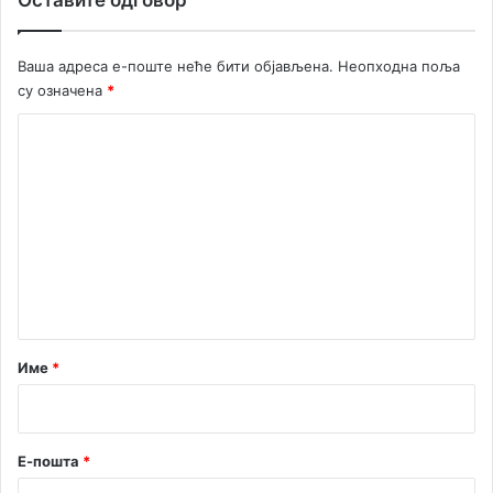
Оставите одговор
Ваша адреса е-поште неће бити објављена.
Неопходна поља
су означена
*
К
о
м
е
н
т
а
р
Име
*
*
Е-пошта
*