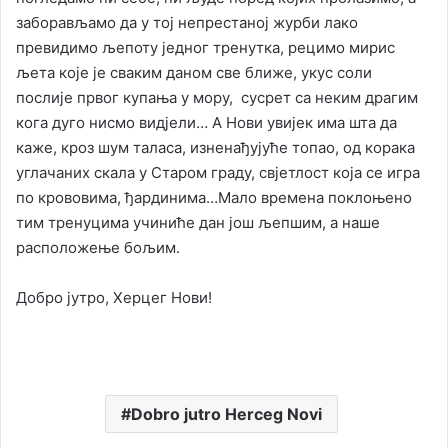
заборављамо да у тој непрестаној журби лако
превидимо љепоту једног тренутка, рецимо мирис
љета које је сваким даном све ближе, укус соли
послије првог купања у мору, сусрет са неким драгим
кога дуго нисмо видјели… А Нови увијек има шта да
каже, кроз шум таласа, изненађујуће топао, од корака
углачаних скала у Старом граду, свјетлост која се игра
по крововима, ђардинима…Мало времена поклоњено
тим тренуцима учиниће дан још љепшим, а наше
расположење бољим.
Добро јутро, Херцег Нови!
Dobro jutro Herceg Novi