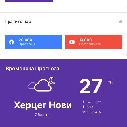
А
л
Пратите нас
т
е
20.000
13.000
р
Пратилаца
Претплатника
н
а
т
Временска Прогноза
и
27
℃
в
е
:
Херцег Нови
37º - 26º
50%
2.58 км/х
Облачно