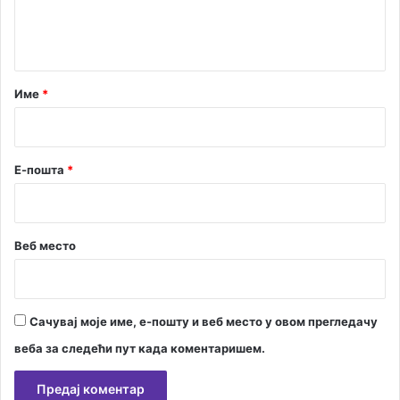
н
т
а
р
Име
*
*
Е-пошта
*
Веб место
Сачувај моје име, е-пошту и веб место у овом прегледачу
веба за следећи пут када коментаришем.