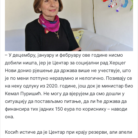
– У децембру, јануару и фебруару ове године нисмо
добили ништа, јер је Центар за социјални рад Херцег
Нови донио рјешење да држава више не учествује, што
је по мени потпуно неразумно и нелогично. Позивају се
на неку одлуку из 2020. године, још док је министар био
Кемал Пуришић. Не могу да вјерујем да смо дошли у
ситуацију да постављамо питање, да ли ће држава да
финансира тих јадних 150 еура по кориснику – наводи
она.
Косић истиче да је Центар при крају резерви, али апели