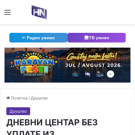
Мени
П
Радио уживо
ТВ уживо
Почетна
/
Друштво
Друштво
ДНЕВНИ ЦЕНТАР БЕЗ
УПЛАТЕ ИЗ