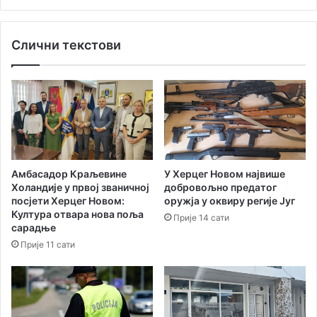
Слични текстови
Амбасадор Краљевине
У Херцег Новом највише
Холандије у првој званичној
добровољно предатог
посјети Херцег Новом:
оружја у оквиру регије Југ
Култура отвара нова поља
Прије 14 сати
сарадње
Прије 11 сати