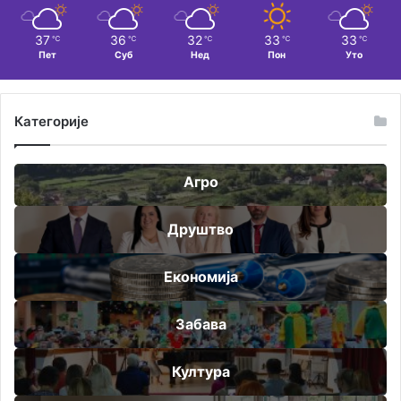
37
36
32
33
33
℃
℃
℃
℃
℃
Пет
Суб
Нед
Пон
Уто
Категорије
Агро
Друштво
Економија
Забава
Култура