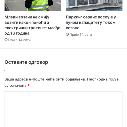
Паркинг сервис послује у
Млади возачи не смију
пуном капацитету током
возити након поноћи а
сезоне
електрични тротинет млађи
од 16 година
Прије 14 сати
Прије 14 сати
Оставите одговор
Ваша адреса е-поште неће бити објављена.
Неопходна поља
су означена
*
К
о
м
е