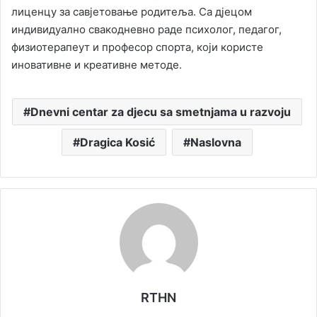
лиценцу за савјетовање родитеља. Са дјецом
индивидуално свакодневно раде психолог, педагог,
физиотерапеут и професор спорта, који користе
иновативне и креативне методе.
Dnevni centar za djecu sa smetnjama u razvoju
Dragica Kosić
Naslovna
RTHN