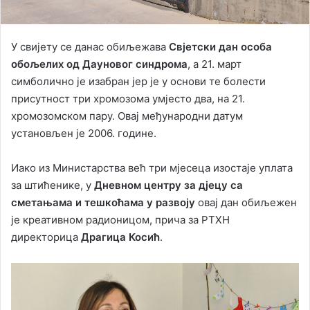
У свијету се данас обиљежава
Свјетски дан особа
обољелих од Дауновог синдрома
, а 21. март
симболично је изабран јер је у основи те болести
присутност три хромозома умјесто два, на 21.
хромозомском пару. Овај међународни датум
установљен је 2006. године.
Иако из Министарства већ три мјесеца изостаје уплата
за штићенике, у
Дневном центру за дјецу са
сметањама и тешкоћама у развоју
овај дан обиљежен
је креативном радионицом, прича за РТХН
директорица
Драгица Косић
.