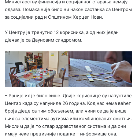
Министарству финансија и социјалног старања немају
одзива. Помака није било ни након састанка са Центром
за социјални рад и Општином Херцег Нови.
У Центру је тренутно 12 корисника, а од њих један
дјечак је са Дауновим синдромом.
– Раније их је било више. Двије кориснице су напустиле
Центар када су напуниле 26 година. Код нас нема већег
броја дјеце са тим обољењем, али чини се да је више
њих са елементима аутизма или комбинованих сметњи.
Мислим да је то ствар здравственог система и да они
имају неке прецизније податке – информише она.