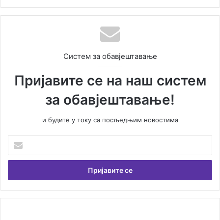
Систем за обавјештавање
Пријавите се на наш систем
за обавјештавање!
и будите у току са посљедњим новостима
Унесите
Вашу
емаил
адресу
МАЛИ