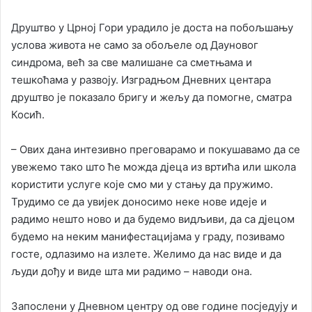
Друштво у Црној Гори урадило је доста на побољшању
услова живота не само за обољеле од Дауновог
синдрома, већ за све малишане са сметњама и
тешкоћама у развоју. Изградњом Дневних центара
друштво је показало бригу и жељу да помогне, сматра
Косић.
– Ових дана интезивно преговарамо и покушавамо да се
увежемо тако што ће можда дјеца из вртића или школа
користити услуге које смо ми у стању да пружимо.
Трудимо се да увијек доносимо неке нове идеје и
радимо нешто ново и да будемо видљиви, да са дјецом
будемо на неким манифестацијама у граду, позивамо
госте, одлазимо на излете. Желимо да нас виде и да
људи дођу и виде шта ми радимо – наводи она.
Запослени у Дневном центру од ове године посједују и