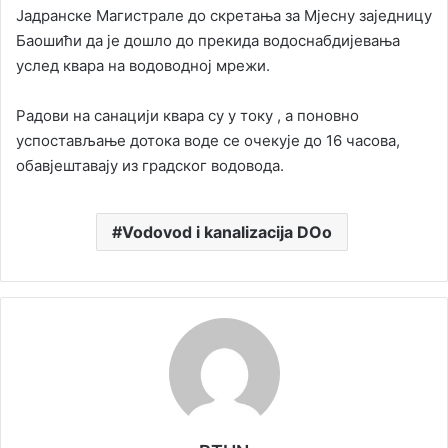
Јадранске Магистрале до скретања за Мјесну заједницу
Баошићи да је дошло до прекида водоснабдијевања
услед квара на водоводној мрежи.
Радови на санацији квара су у току , а поновно
успостављање дотока воде се очекује до 16 часова,
обавјештавају из градског водовода.
Vodovod i kanalizacija DOo