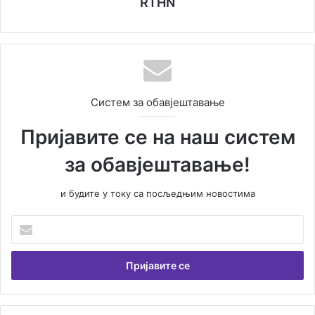
RTHN
Систем за обавјештавање
Пријавите се на наш систем
за обавјештавање!
и будите у току са посљедњим новостима
У
н
е
с
и
т
е