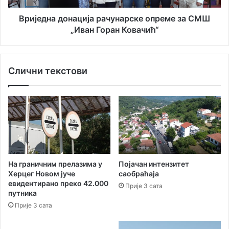
ј
д
е
о
Вриједна донација рачунарске опреме за СМШ
ч
н
„Иван Горан Ковачић“
а
а
с
ц
т
и
о
Слични текстови
ј
г
а
о
р
д
а
и
ч
ш
у
њ
н
е
а
г
р
На граничним прелазима у
Појачан интензитет
х
с
Херцег Новом јуче
саобраћајa
р
к
евидентирано преко 42.000
Прије 3 сата
а
е
путника
с
о
Прије 3 сата
т
п
а
р