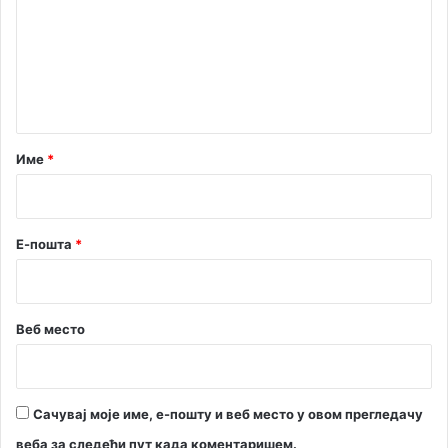
м
ј
ч
е
е
и
т
ћ
н
с
“
т
к
о
а
г
р
Име
*
Д
*
а
н
а
Е-пошта
*
з
а
ш
т
Веб место
и
т
е
ж
Сачувај моје име, е-пошту и веб место у овом прегледачу
и
в
веба за следећи пут када коментаришем.