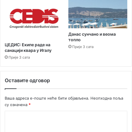
–
е
р
м
ђ
е
а
з
в
а
з
С
Данас сунчано и веома
н
М
топло
а
ЦЕДИС: Екипе раде на
Ш
Прије 3 сата
санацији квара у Игалу
к
„
о
Прије 3 сата
И
б
в
и
а
љ
н
Оставите одговор
е
Г
ж
о
а
р
Ваша адреса е-поште неће бити објављена.
Неопходна поља
в
а
су означена
*
а
н
њ
К
К
а
о
о
С
в
в
а