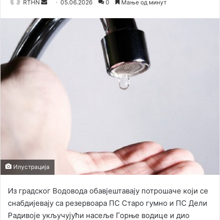
RTHN
S
05.06.2026
0
Мање од минут
e
n
d
a
n
e
m
a
i
l
Илустрација
Из градског Водовода обавјештавају потрошаче који се
снабдијевају са резервоара ПС Старо гумно и ПС Дели
Радивоје укључујући насеље Горње водице и дио