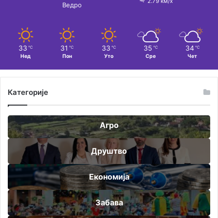
2.79 км/х
Ведро
33
31
33
35
34
℃
℃
℃
℃
℃
Нед
Пон
Уто
Сре
Чет
Категорије
Агро
Друштво
Економија
Забава