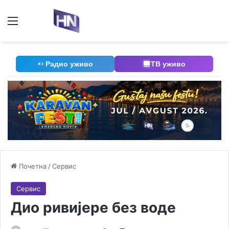
Мени
П
Радио уживо
ТВ уживо
Почетна
/
Сервис
Сервис
Дио ривијере без воде