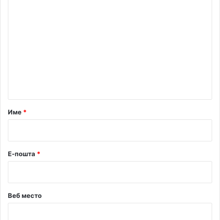
К
о
м
е
н
т
а
р
Име
*
*
Е-пошта
*
Веб место