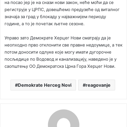
на посао јер је на снази нови закон, неће моћи да се
региструје у ЦРПС, довешћемо предузеће од виталног
значаја за град у блокаду у најважнијем периоду
године, а то је почетак љетне сезоне.
Управо зато Демократе Херцег Нови сматрају да је
неопходно прво отклонити све правне недоумице, а тек
потом доносити одлуке које могу имати дугорочне
посљедице по Водовод и канализацију, наведено је у
саопштењу ОО Демократска Црна Гора Херцег Нови.
Demokrate Herceg Novi
reagovanje