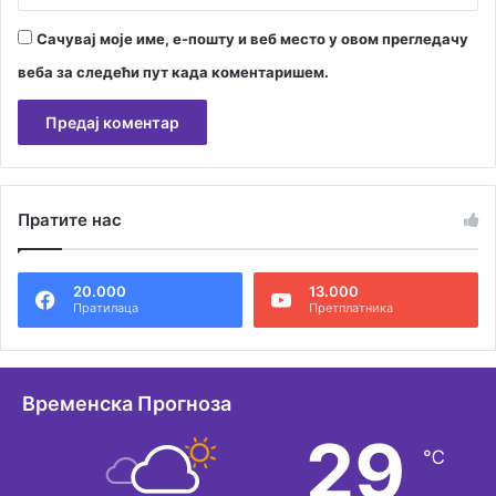
Сачувај моје име, е-пошту и веб место у овом прегледачу
веба за следећи пут када коментаришем.
А
л
Пратите нас
т
е
20.000
13.000
р
Пратилаца
Претплатника
н
а
т
Временска Прогноза
и
29
℃
в
е