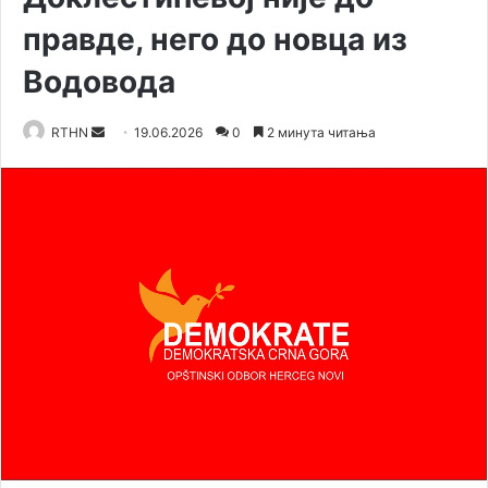
правде, него до новца из
Водовода
RTHN
S
19.06.2026
0
2 минута читања
e
n
d
a
n
e
m
a
i
l