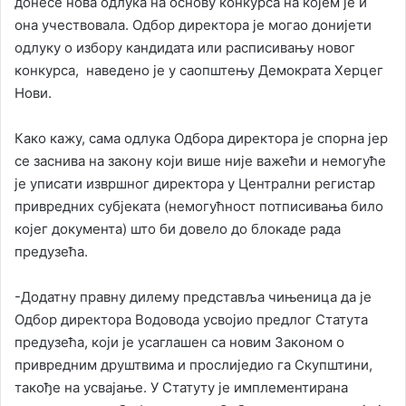
донесе нова одлука на основу конкурса на којем је и
она учествовала. Одбор директора је могао донијети
одлуку о избору кандидата или расписивању новог
конкурса, наведено је у саопштењу Демократа Херцег
Нови.
Како кажу, сама одлука Одбора директора је спорна јер
се заснива на закону који више није важећи и немогуће
је уписати извршног директора у Централни регистар
привредних субјеката (немогућност потписивања било
којег документа) што би довело до блокаде рада
предузећа.
-Додатну правну дилему представља чињеница да је
Одбор директора Водовода усвојио предлог Статута
предузећа, који је усаглашен са новим Законом о
привредним друштвима и прослиједио га Скупштини,
такође на усвајање. У Статуту је имплементирана