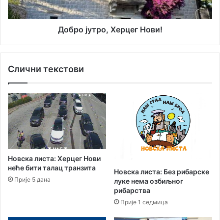
е
т
п
р
о
о
Добро јутро, Херцег Нови!
р
,
а
Х
ж
е
Слични текстови
е
р
н
ц
е
е
о
г
д
Н
К
о
о
в
с
и
о
!
Новска листа: Херцег Нови
в
неће бити талац транзита
Новска листа: Без рибарске
а
Прије 5 дана
луке нема озбиљног
рибарства
Прије 1 седмица