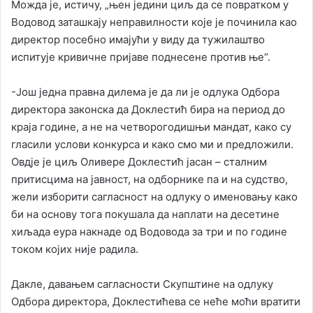
Можда је, истичу, „њен једини циљ да се повратком у
Водовод заташкају неправилности које је починила као
директор посебно имајући у виду да тужилаштво
испитује кривичне пријаве поднесене против ње“.
-Још једна правна дилема је да ли је одлука Одбора
директора законска да Доклестић бира на период до
краја године, а не на четворогодишњи мандат, како су
гласили услови конкурса и како смо ми и предложили.
Овдје је циљ Оливере Доклестић јасан – сталним
притисцима на јавност, на одборнике па и на судство,
жели изборити сагласност на одлуку о именовању како
би на основу тога покушала да наплати на десетине
хиљада еура накнаде од Водовода за три и по године
током којих није радила.
Дакле, давањем сагласности Скупштине на одлуку
Одбора директора, Доклестићева се неће моћи вратити