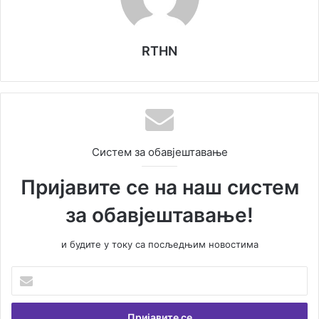
RTHN
Систем за обавјештавање
Пријавите се на наш систем
за обавјештавање!
и будите у току са посљедњим новостима
У
н
е
с