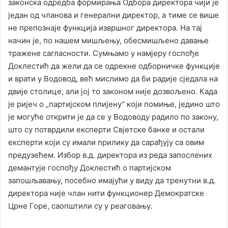
законска одредба формирања Одбора директора чији је
један од чланова и генерални директор, а тиме се више
не препознаје функција извршног директора. На тај
начин је, по нашем мишљењу, обесмишљено давање
тражене сагласности. Сумњамо у намјеру госпође
Доклестић да жели да се одрекне одборничке функције
и врати у Водовод, већ мислимо да би радије сједала на
двије столице, али јој то законом није дозвољено. Када
је ријеч о „партијском плијену“ који помиње, једино што
је могуће открити је да се у Водоводу радило по закону,
што су потврдили експерти Свјетске банке и остали
експерти који су имали прилику да сарађују са овим
предузећем. Избор в.д. директора из реда запослених
демантује госпођу Доклестић о партијском
запошљавању, посебно имајући у виду да тренутни в.д.
директора није члан нити функционер Демократске
Црне Горе, саопштили су у реаговању.