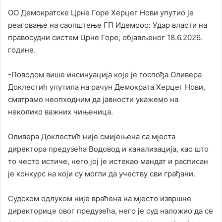
ОО Демократске Црне Горе Херцег Нови упутио је
реаговање на саопштење ГП Идемооо: Удар власти на
правосудни систем Црне Горе, објављеног 18.6.2026.
године.
-Поводом више инсинуација које је госпођа Оливера
Доклестић упутила на рачун Демократа Херцег Нови,
сматрамо неопходним да јавности укажемо на
неколико важних чињеница.
Оливера Доклестић није смијењена са мјеста
директора предузећа Водовод и канализација, као што
то често истиче, него јој је истекао мандат и расписан
је конкурс на који су могли да учеству сви грађани.
Судском одлуком није враћена на мјесто извршне
директорице овог предузећа, него је суд наложио да се