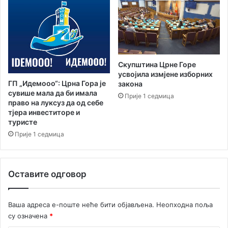
Скупштина Црне Горе
усвојила измјене изборних
ГП „Идемооо“: Црна Гора је
закона
сувише мала да би имала
Прије 1 седмица
право на луксуз да од себе
тјера инвеститоре и
туристе
Прије 1 седмица
Оставите одговор
Ваша адреса е-поште неће бити објављена.
Неопходна поља
су означена
*