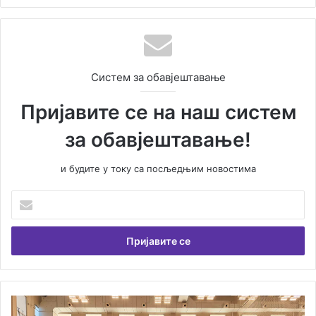
bsi
te
Систем за обавјештавање
Пријавите се на наш систем
за обавјештавање!
и будите у току са посљедњим новостима
У
н
е
с
и
т
е
В
М