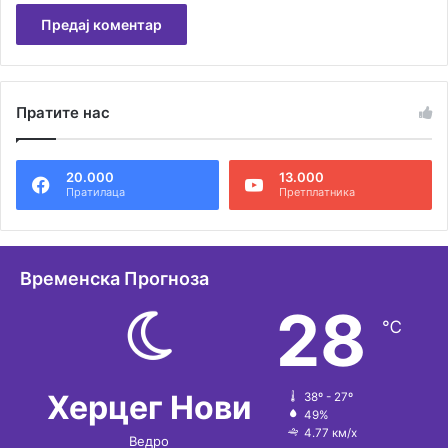
А
л
Пратите нас
т
е
20.000
13.000
р
Пратилаца
Претплатника
н
а
т
Временска Прогноза
и
28
℃
в
е
:
Херцег Нови
38º - 27º
49%
4.77 км/х
Ведро