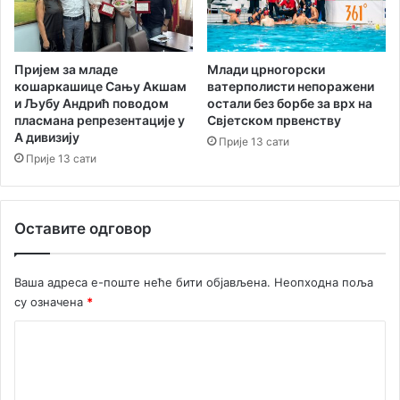
з
с
д
к
а
о
њ
м
Пријем за младе
Млади црногорски
у
п
кошаркашице Сању Акшам
ватерполисти непоражени
л
и Љубу Андрић поводом
остали без борбе за врх на
р
пласмана репрезентације у
Свјетском првенству
и
и
А дивизију
г
м
Прије 13 сати
е
Прије 13 сати
о
р
ј
у
Оставите одговор
б
и
ћ
Ваша адреса е-поште неће бити објављена.
Неопходна поља
е
су означена
*
с
а
К
н
о
к
ц
м