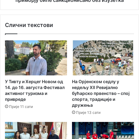
приморју биће санкционисано без изузетка
с
н
п
т
ј
и
Слични текстови
е
р
ш
а
н
њ
е
е
н
ј
а
а
п
х
р
т
е
и
У Тивту и Херцег Новом од
На Орјенском седлу у
м
н
14. до 16. августа Фестивал
нед‌ељу XII Ревијално
и
а
активног туризма и
бућарско првенство – спој
ј
ц
привреде
спорта, традиције и
е
р
дружења
Прије 11 сати
р
н
Прије 13 сати
н
о
о
г
м
о
и
р