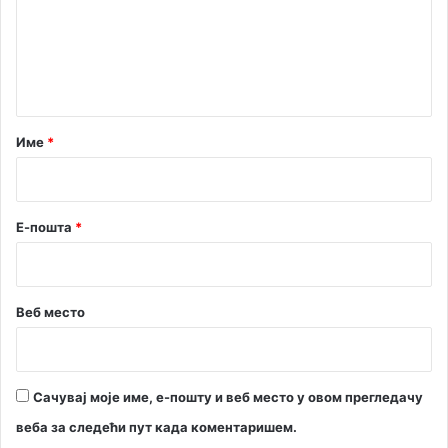
и
е
о
н
н
и
т
с
а
а
н
р
Име
*
о
*
б
е
з
Е-пошта
*
и
з
у
з
Веб место
е
т
к
а
Сачувај моје име, е-пошту и веб место у овом прегледачу
веба за следећи пут када коментаришем.