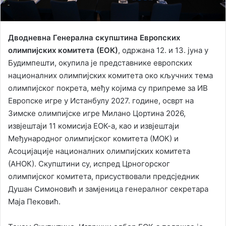
Дводневна Генерална скупштина Европских
олимпијских комитета (ЕОК)
, одржана 12. и 13. јуна у
Будимпешти, окупила је представнике европских
националних олимпијских комитета око кључних тема
олимпијског покрета, међу којима су припреме за ИВ
Европске игре у Истанбулу 2027. године, осврт на
Зимске олимпијске игре Милано Цортина 2026,
извјештаји 11 комисија ЕОК-а, као и извјештаји
Међународног олимпијског комитета (МОК) и
Асоцијације националних олимпијских комитета
(АНОК). Скупштини су, испред Црногорског
олимпијског комитета, присуствовали предсједник
Душан Симоновић и замјеница генералног секретара
Маја Пековић.