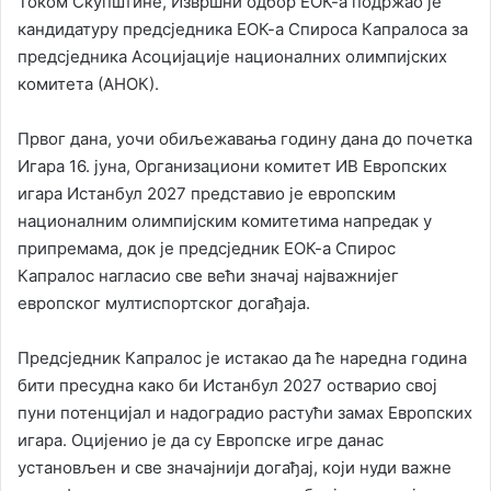
Током Скупштине, Извршни одбор ЕОК-а подржао је
кандидатуру предсједника ЕОК-а Спироса Капралоса за
предсједника Асоцијације националних олимпијских
комитета (АНОК).
Првог дана, уочи обиљежавања годину дана до почетка
Игара 16. јуна, Организациони комитет ИВ Европских
игара Истанбул 2027 представио је европским
националним олимпијским комитетима напредак у
припремама, док је предсједник ЕОК-а Спирос
Капралос нагласио све већи значај најважнијег
европског мултиспортског догађаја.
Предсједник Капралос је истакао да ће наредна година
бити пресудна како би Истанбул 2027 остварио свој
пуни потенцијал и надоградио растући замах Европских
игара. Оцијенио је да су Европске игре данас
установљен и све значајнији догађај, који нуди важне