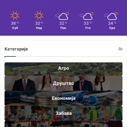
38
32
32
33
34
℃
℃
℃
℃
℃
Суб
Нед
Пон
Уто
Сре
Категорије
Агро
Друштво
Економија
Забава