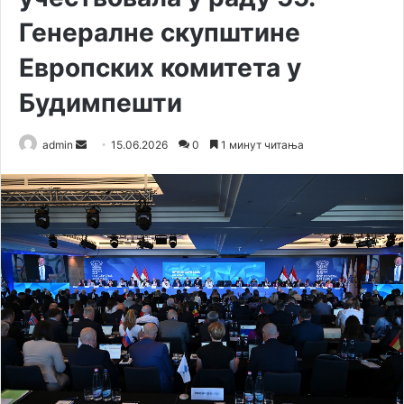
Генералне скупштине
Европских комитета у
Будимпешти
admin
S
15.06.2026
0
1 минут читања
e
n
d
a
n
e
m
a
i
l