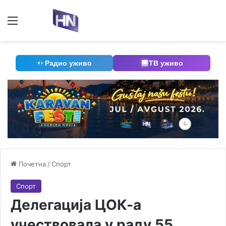
Мени
П
Радио уживо
ТВ уживо
Почетна
/
Спорт
Спорт
Делегација ЦОК-а
учествовала у раду 55.