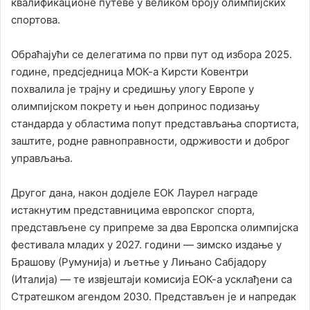
квалификационе путеве у великом броју олимпијских
спортова.
Обраћајући се делегатима по први пут од избора 2025.
године, предсједница МОК-а Кирсти Ковентри
похвалила је трајну и средишњу улогу Европе у
олимпијском покрету и њен допринос подизању
стандарда у областима попут представљања спортиста,
заштите, родне равноправности, одрживости и доброг
управљања.
Другог дана, након дод‌јеле ЕОК Лаурел награде
истакнутим представницима европског спорта,
представљене су припреме за два Европска олимпијска
фестивала младих у 2027. години — зимско издање у
Брашову (Румунија) и љетње у Лињано Сабјадору
(Италија) — те извјештаји комисија ЕОК-а усклађени са
Стратешком агендом 2030. Представљен је и напредак