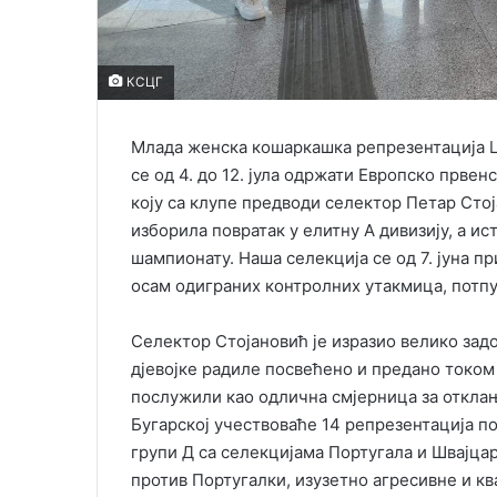
КСЦГ
Млада женска кошаркашка репрезентација Цр
се од 4. до 12. јула одржати Европско првен
коју са клупе предводи селектор Петар Стој
изборила повратак у елитну А дивизију, а и
шампионату. Наша селекција се од 7. јуна п
осам одиграних контролних утакмица, потпу
Селектор Стојановић је изразио велико за
дјевојке радиле посвећено и предано током
послужили као одлична смјерница за откла
Бугарској учествоваће 14 репрезентација по
групи Д са селекцијама Португала и Швајца
против Португалки, изузетно агресивне и кв