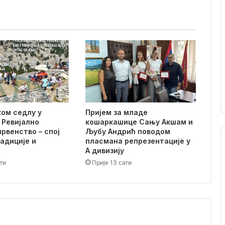
н
и
л
а
ж
н
и
м
е
ј
ком седлу у
Пријем за младе
л
I Ревијално
кошаркашице Сању Акшам и
о
рвенство – спој
Љубу Андрић поводом
в
адиције и
пласмана репрезентације у
и
А дивизију
о
ти
Прије 13 сати
н
а
в
о
д
и