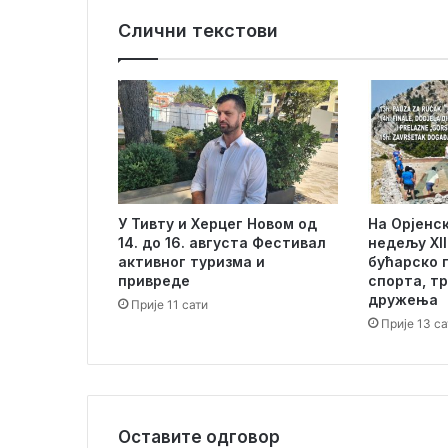
о
Слични текстови
в
о
п
о
ј
а
ч
а
њ
У Тивту и Херцег Новом од
На Орјенс
е
14. до 16. августа Фестивал
нед‌ељу XI
А
активног туризма и
бућарско п
л
привреде
спорта, тр
б
дружења
Прије 11 сати
а
Прије 13 са
т
р
о
с
а
Оставите одговор