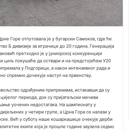
не Горе отпутовала је у бугарски Самоков, гдје ће
ство Б дивизије за играчице до 20 година. Генерација
ановић претходно је у јуниорској конкуренцији
сти циљ покушаће да оствари и на предстојећем У20
рипремала у Подгорици, а након интензивног рада и
но спремно дочекује наступ на првенству.
довољство одрађеним припремама, истакавши да су
 цијелог периода, док су пријатељски мечеви
њање уочених недостатака. На шампионату у
дијељених у четири групе, а Црна Гора се налази у
рске. Већ у суботу наше кошаркашице очекује дерби
алитетне екипе која је прошле године заузела седмо