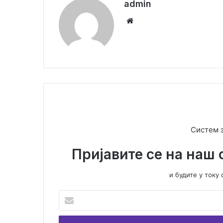
admin
We
bsi
te
Систем 
Пријавите се на наш 
и будите у ток
У
н
е