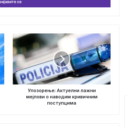
У
п
о
з
о
р
е
њ
е
:
Упозорење: Актуелни лажни
А
мејлови о наводим кривичним
к
поступцима
т
у
е
л