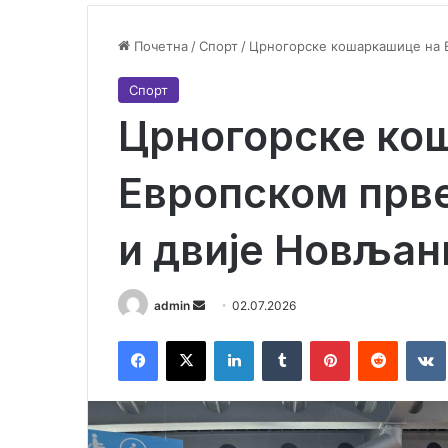
Почетна
/
Спорт
/
Црногорске кошаркашице на Е
Спорт
Црногорске ко
Европском прве
и двије Новљан
admin
S
02.07.2026
e
Facebook
X
LinkedIn
Tumblr
Pinterest
Reddit
VK
n
d
a
n