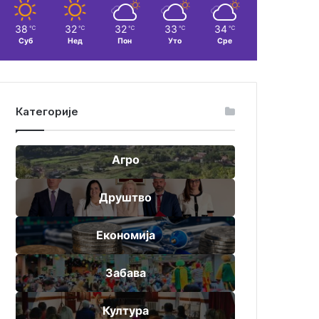
38
32
32
33
34
℃
℃
℃
℃
℃
Суб
Нед
Пон
Уто
Сре
Категорије
Агро
Друштво
Економија
Забава
Култура