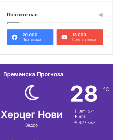
Пратите нас
20.000
13.000
Пратилаца
Претплатника
Временска Прогноза
28
℃
Херцег Нови
38º - 27º
49%
4.77 км/х
Ведро