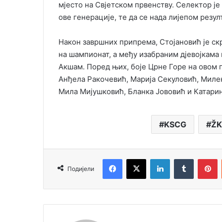
мјесто на Свјетском првенству. Селектор је 
ове генерације, те да се нада лијепом резул
Након завршних припрема, Стојановић је ск
на шампионат, а међу изабраним дјевојкама
Акшам. Поред њих, боје Црне Горе на овом 
Анђела Ракочевић, Марија Секуловић, Милен
Мила Мијушковић, Бланка Јововић и Катари
KSCG
ŽK
Facebook
X
LinkedIn
Tumblr
Pinterest
Подијели