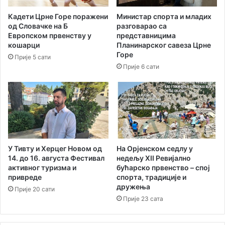
д
Кадети Црне Горе поражени
Министар спорта и младих
у
од Словачке на Б
разговарао са
,
Европском првенству у
представницима
п
кошарци
Планинарског савеза Црне
о
Горе
Прије 5 сати
л
Прије 6 сати
е
м
и
к
у
и
з
а
У Тивту и Херцег Новом од
На Орјенском седлу у
з
14. до 16. августа Фестивал
нед‌ељу XII Ревијално
активног туризма и
бућарско првенство – спој
в
привреде
спорта, традиције и
а
дружења
о
Прије 20 сати
Прије 23 сата
с
т
а