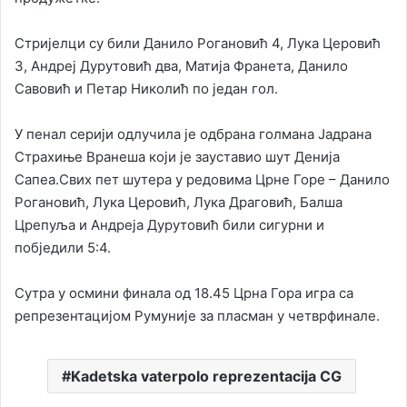
Стријелци су били Данило Рогановић 4, Лука Церовић
3, Андреј Дурутовић два, Матија Франета, Данило
Савовић и Петар Николић по један гол.
У пенал серији одлучила је одбрана голмана Јадрана
Страхиње Вранеша који је зауставио шут Денија
Сапеа.Свих пет шутера у редовима Црне Горе – Данило
Рогановић, Лука Церовић, Лука Драговић, Балша
Црепуља и Андреја Дурутовић били сигурни и
побједили 5:4.
Сутра у осмини финала од 18.45 Црна Гора игра са
репрезентацијом Румуније за пласман у четврфинале.
Kadetska vaterpolo reprezentacija CG