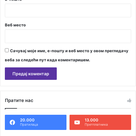
,
О
т
о
Веб место
в
и
ћ
п
Сачувај моје име, е-пошту и веб место у овом прегледачу
о
т
веба за следећи пут када коментаришем.
п
р
е
д
А
с
л
ј
Пратите нас
т
е
д
е
н
20.000
13.000
р
и
Пратилаца
Претплатника
к
н
О