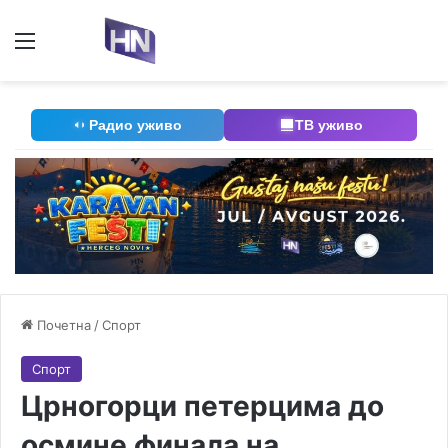
Мени
П
Радио уживо
ТВ уживо
Почетна
/
Спорт
Спорт
Црногорци петерцима до
осмине финала на