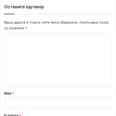
т
Оставите одговор
у
с
д
Ваша адреса е-поште неће бити објављена.
Неопходна поља
и
су означена
*
р
е
К
к
о
т
о
м
р
е
а
п
н
р
т
е
а
д
у
р
Име
*
з
*
е
ћ
а
Е-пошта
*