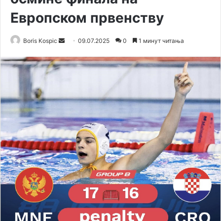
Европском првенству
Boris Kospic
S
09.07.2025
0
1 минут читања
e
n
d
a
n
e
m
a
i
l