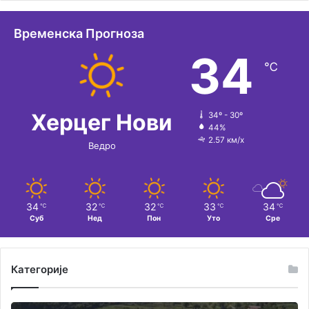
а
п
ш
т
Временска Прогноза
т
и
34
и
℃
в
н
е
е
:
Херцег Нови
34º - 30º
44%
2.57 км/х
Ведро
34
32
32
33
34
℃
℃
℃
℃
℃
Суб
Нед
Пон
Уто
Сре
Категорије