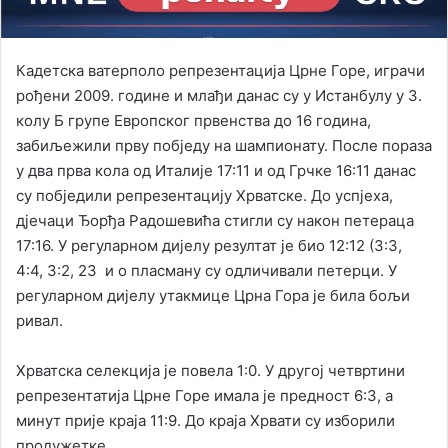
Кадетска ватерполо репрезентација Црне Горе, играчи
рођени 2009. године и млађи данас су у Истанбулу у 3.
колу Б групе Европског првенства до 16 година,
забиљежили прву побједу на шампионату. После пораза
у два прва кола од Италије 17:11 и од Грчке 16:11 данас
су побједили репрезентацију Хрватске. До успјеха,
дјечаци Ђорђа Радошевића стигли су након петераца
17:16. У регуларном дијелу резултат је био 12:12 (3:3,
4:4, 3:2, 23 и о пласману су одличивали петерци. У
регуларном дијелу утакмице Црна Гора је била бољи
ривал.
Хрватска селекција је повела 1:0. У другој четвртини
репрезентатија Црне Горе имала је предност 6:3, а
минут прије краја 11:9. До краја Хрвати су изборили
продужетке.