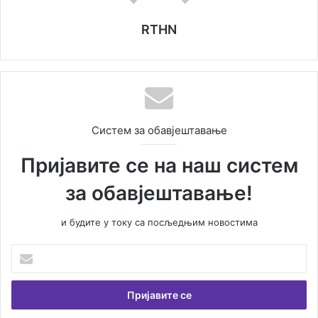
RTHN
Систем за обавјештавање
Пријавите се на наш систем
за обавјештавање!
и будите у току са посљедњим новостима
У
н
е
с
и