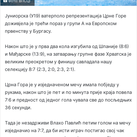
Фото: ВПСЦГ
Јуниорска (У19) ватерполо репрезентација Црне Горе
доживјела је трећи пораз у групи А на Европском
првенству у Бургасу.
Након што је у прва два кола изгубила од Шпаније (8:6)
и Мађарске (13:9), на затварању групне фазе Хрватска је
великим преокретом у финишу савладала нашу
селекцију 8:7 (2:3, 2:0, 2:3, 2:1).
Црна Гора је у изједначеном мечу имала побједу у
рукама, након што је пет и по минута прије краја повела
7:6 и предност од једног гола чувала све до посљедњих
36 секунди.
Тада је незадрживи Влахо Павлић петим голом на мечу
изједначио на 7:7, да би исти играч постигао свој чак