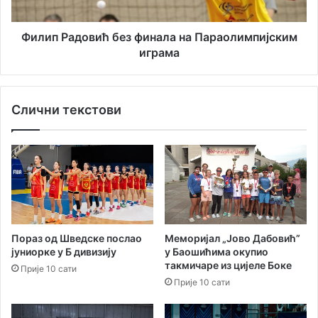
о
д
-
о
у
в
Филип Радовић без финала на Параолимпијским
м
и
играма
ј
ћ
е
б
т
е
Слични текстови
н
з
и
ф
ч
и
к
н
и
а
и
л
з
а
а
н
б
а
Пораз од Шведске послао
Меморијал „Јово Дабовић”
а
П
јуниорке у Б дивизију
у Баошићима окупио
в
а
такмичаре из цијеле Боке
Прије 10 сати
н
р
Прије 10 сати
и
а
п
о
р