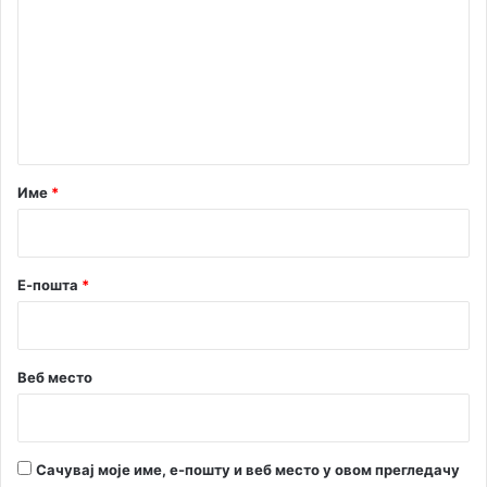
м
е
н
т
а
р
Име
*
*
Е-пошта
*
Веб место
Сачувај моје име, е-пошту и веб место у овом прегледачу