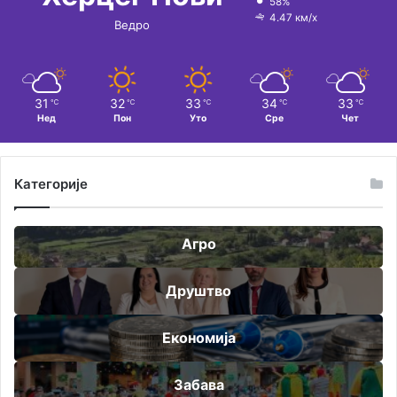
58%
4.47 км/х
Ведро
31
32
33
34
33
℃
℃
℃
℃
℃
Нед
Пон
Уто
Сре
Чет
Категорије
Агро
Друштво
Економија
Забава