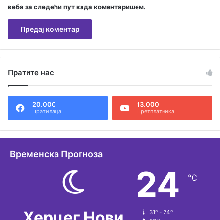
веба за следећи пут када коментаришем.
А
л
Пратите нас
т
е
20.000
13.000
р
Пратилаца
Претплатника
н
а
т
Временска Прогноза
и
24
℃
в
е
:
Херцег Нови
31º - 24º