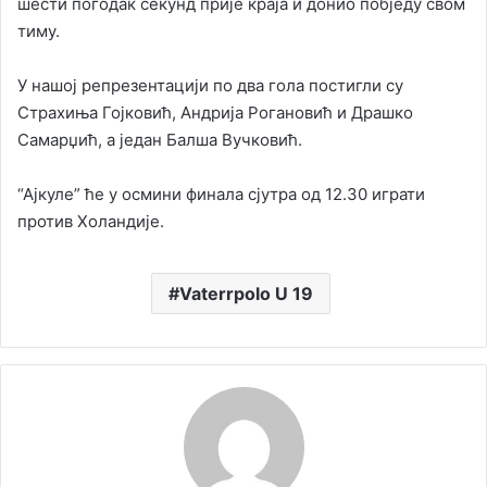
шести погодак секунд прије краја и донио побједу свом
тиму.
У нашој репрезентацији по два гола постигли су
Страхиња Гојковић, Андрија Рогановић и Драшко
Самарџић, а један Балша Вучковић.
“Ајкуле” ће у осмини финала сјутра од 12.30 играти
против Холандије.
Vaterrpolo U 19