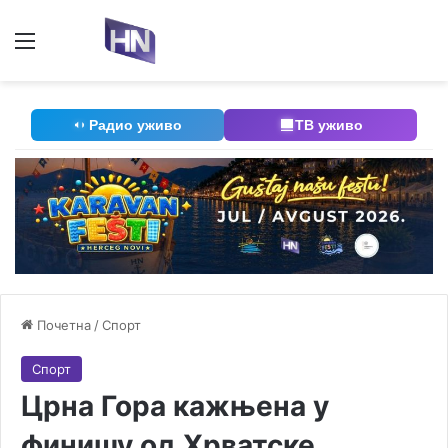
Мени
П
Радио уживо
ТВ уживо
Почетна
/
Спорт
Спорт
Црна Гора кажњена у
финишу од Хрватске,