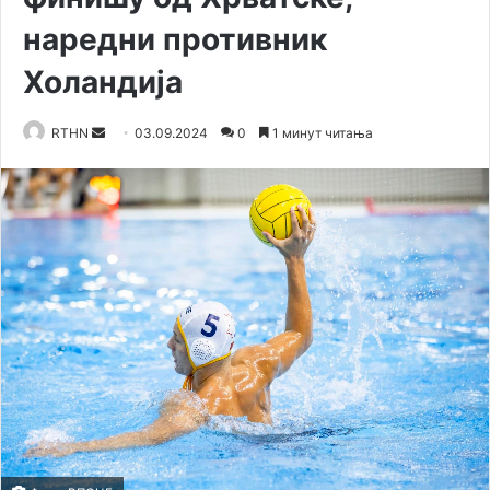
наредни противник
Холандија
RTHN
S
03.09.2024
0
1 минут читања
e
n
d
a
n
e
m
a
i
l