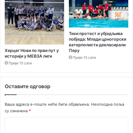
л
о
и
г
м
р
п
а
и
м
ј
Тихи протест и убједљива
с
побједа: Млади црногорски
к
ватерполисти декласирали
и
Херцег Нови по први пут у
Перу
историји у МЕВЗА лиги
м
Прије 15 сати
и
Прије 15 сати
г
р
а
Оставите одговор
м
а
Ваша адреса е-поште неће бити објављена.
Неопходна поља
су означена
*
К
о