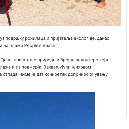
, уз подршку ронилаца и пријатеља екологије, данас
 на плажи People’s Beach.
ађане, пријатеље природе и бројне волонтере који
плаже и из подморја. Захваљујући њиховом
а отпада, чиме је дат конкретан допринос очувању