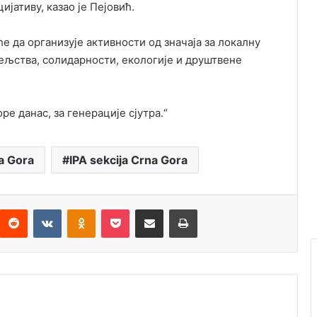
јативу, казао је Пејовић.
е да организује активности од значаја за локалну
ељства, солидарности, екологије и друштвене
е данас, за генерације сјутра.“
na Gora
IPA sekcija Crna Gora
Reddit
VKontakte
Odnoklassniki
Pocket
Подијели путем емаила
Штампај