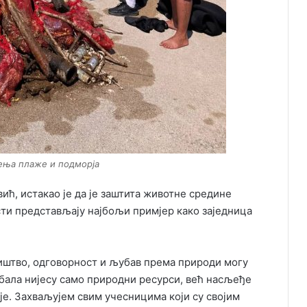
ења плаже и подморја
ић, истакао је да је заштита животне средине
сти представљају најбољи примјер како заједница
иштво, одговорност и љубав према природи могу
бала нијесу само природни ресурси, већ насљеђе
је. Захваљујем свим учесницима који су својим