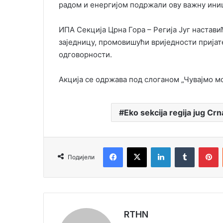
радом и енергијом подржали ову важну иници
ИПА Секција Црна Гора – Регија Југ наставић
заједницу, промовишући вриједности пријат
одговорности.
Акција се одржава под слоганом „Чувајмо мор
Eko sekcija regija jug Cr
Facebook
X
LinkedIn
Tumblr
Pinterest
Подијели
RTHN