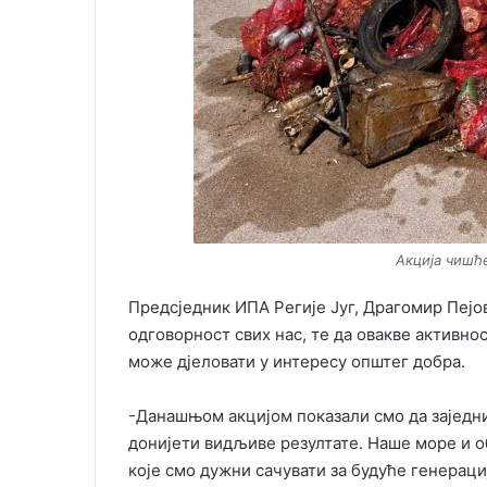
Акција чишћ
Предсједник ИПА Регије Југ, Драгомир Пејов
одговорност свих нас, те да овакве активно
може дјеловати у интересу општег добра.
-Данашњом акцијом показали смо да заједн
донијети видљиве резултате. Наше море и о
које смо дужни сачувати за будуће генераци