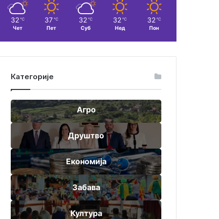
32
37
32
32
32
℃
℃
℃
℃
℃
Чет
Пет
Суб
Нед
Пон
Категорије
Агро
Друштво
Економија
Забава
Култура