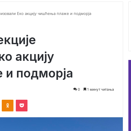
низовали Еко акцију чишћења плаже и подморја
екције
ко акцију
 и подморја
0
1 минут читања
ontakte
Odnoklassniki
Pocket