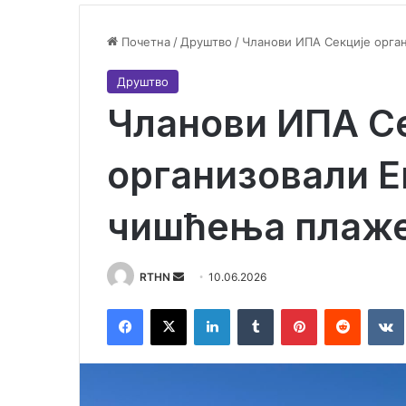
Почетна
/
Друштво
/
Чланови ИПА Секције орга
Друштво
Чланови ИПА С
организовали Е
чишћења плаже
RTHN
S
10.06.2026
e
Facebook
X
LinkedIn
Tumblr
Pinterest
Reddit
VK
n
d
a
n