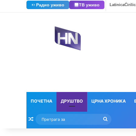
Радио уживо
ТВ уживо
Latinica
Ćirili
ПОЧЕТНА
ДРУШТВО
ЦРНА ХРОНИКА
Насумични текстови
Претрага
за