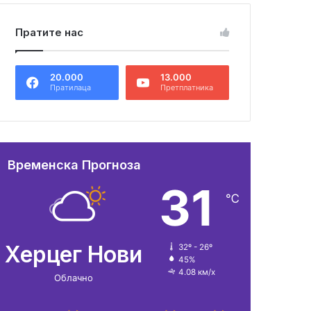
Пратите нас
20.000
13.000
Пратилаца
Претплатника
Временска Прогноза
31
℃
Херцег Нови
32º - 26º
45%
4.08 км/х
Облачно