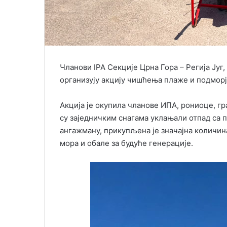
Чланови IPA Секције Црна Гора – Регија Југ
организују акцију чишћења плаже и подморја
Акција је окупила чланове ИПА, рониоце, гр
су заједничким снагама уклањали отпад са 
ангажману, прикупљена је значајна количин
мора и обале за будуће генерације.