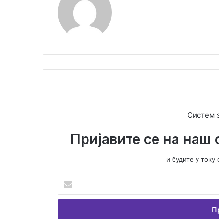
Систем 
Пријавите се на наш 
и будите у ток
У
н
е
с