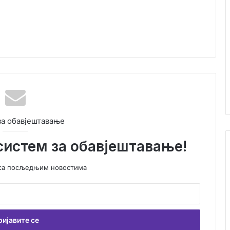
за обавјештавање
систем за обавјештавање!
у са посљедњим новостима