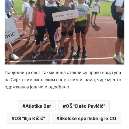
Побједници овог такмичења стекли су право насутупа
на Свјетским школским спортским играма, чије мјесто
одржавања још није одређено.
Atletika Bar
OŠ "Dašo Pavičić"
OŠ "Ilija Kišić"
Školske sportske igre CG