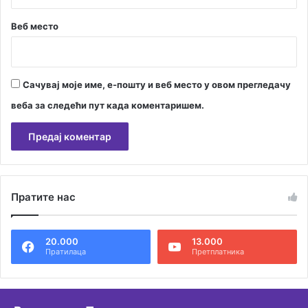
Веб место
Сачувај моје име, е-пошту и веб место у овом прегледачу
веба за следећи пут када коментаришем.
А
л
Пратите нас
т
е
20.000
13.000
р
Пратилаца
Претплатника
н
а
т