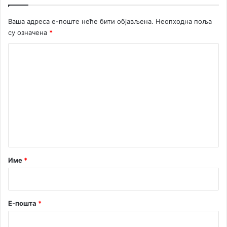
Ваша адреса е-поште неће бити објављена.
Неопходна поља
су означена
*
К
о
м
е
н
т
а
р
Име
*
*
Е-пошта
*