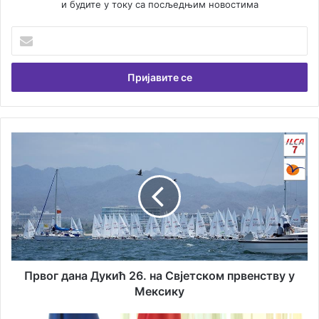
и будите у току са посљедњим новостима
Унесите
Вашу
емаил
адресу
Првог
дана
Дукић
26.
на
Свјетском
првенству
у
Мексику
Првог дана Дукић 26. на Свјетском првенству у
Мексику