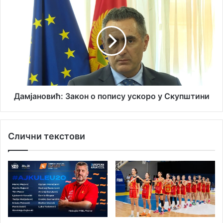
Дамјановић:
Закон
о
попису
ускоро
у
Скупштини
Дамјановић: Закон о попису ускоро у Скупштини
Слични текстови