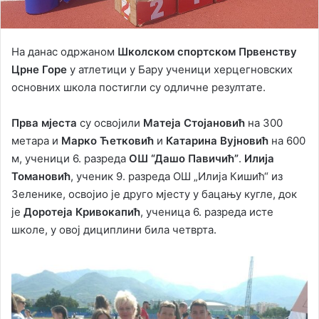
На данас одржаном
Школском спортском Првенству
Црне Горе
у атлетици у Бару ученици херцегновских
основних школа постигли су одличне резултате.
Прва мјеста
су освојили
Матеја Стојановић
на 300
метара и
Марко Ћетковић
и
Катарина Вујновић
на 600
м, ученици 6. разреда
ОШ “Дашо Павичић”
.
Илија
Томановић
, ученик 9. разреда ОШ „Илија Кишић“ из
Зеленике, освојио је друго мјесту у бацању кугле, док
је
Доротеја Кривокапић
, ученица 6. разреда исте
школе, у овој дициплини била четврта.