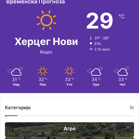
Временска Прогноза
и
29
℃
в
е
:
Херцег Нови
31º - 28º
51%
2.14 км/х
Ведро
31
32
33
34
33
℃
℃
℃
℃
℃
Нед
Пон
Уто
Сре
Чет
Категорије
Агро