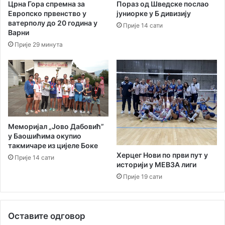
Црна Гора спремна за
Пораз од Шведске послао
Европско првенство у
јуниорке у Б дивизију
ватерполу до 20 година у
Прије 14 сати
Варни
Прије 29 минута
Меморијал „Јово Дабовић”
у Баошићима окупио
такмичаре из цијеле Боке
Херцег Нови по први пут у
Прије 14 сати
историји у МЕВЗА лиги
Прије 19 сати
Оставите одговор