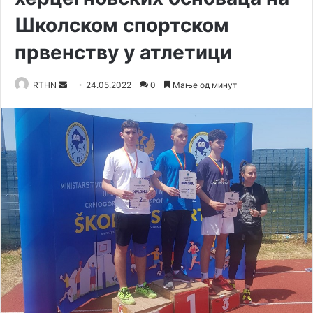
Школском спортском
првенству у атлетици
Send
RTHN
24.05.2022
0
Мање од минут
an
email