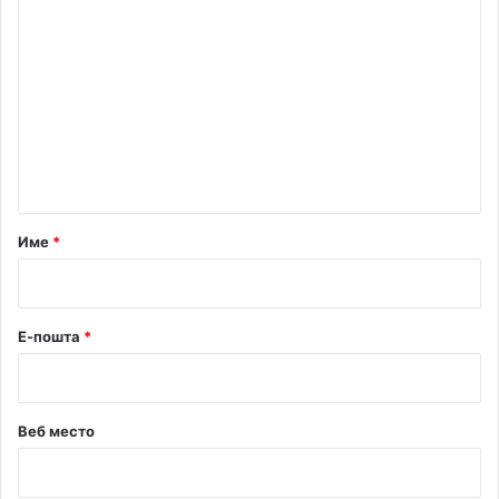
К
о
м
е
н
т
а
р
Име
*
*
Е-пошта
*
Веб место