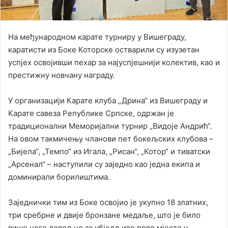
На међународном карате турниру у Вишеграду,
каратисти из Боке Которске остварили су изузетан
успјех освојивши пехар за најуспјешнији колектив, као и
престижну новчану награду.
У организацији Карате клуба „Дрина“ из Вишеграду и
Карате савеза Републике Српске, одржан је
традиционални Меморијални турнир „Видоје Андрић“.
На овом такмичењу чланови пет бокељских клубова –
„Бијела“, „Темпо“ из Игала, „Рисан“, „Котор“ и тиватски
„Арсенал“ – наступили су заједно као једна екипа и
доминирали борилиштима.
Заједнички тим из Боке освојио је укупно 18 златних,
три сребрне и двије бронзане медаље, што је било
више него довољно за убједљиво прво мјесто у