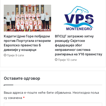
н
ј
и
и
п
р
в
а
ц
и
Кадети Црне Горе побједом
ВПСЦГ затражио хитну
у
против Португала отворили
реакцију Свјетске
а
Европско првенство Б
федерације због
дивизије у кошарци
неправичног система
к
рангирања на У16 првенству
в
Прије 9 сати
а
Прије 10 сати
т
л
о
Оставите одговор
н
у
Ваша адреса е-поште неће бити објављена.
Неопходна поља
су означена
*