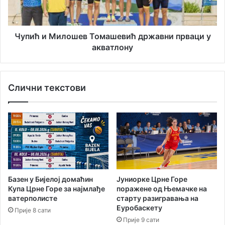
р
М
с
и
к
л
и
о
Чупић и Милошев Томашевић државни прваци у
х
ш
акватлону
б
е
о
в
р
Т
Слични текстови
а
о
ц
м
а
а
у
ш
А
е
л
в
е
и
к
ћ
с
д
Базен у Бијелој домаћин
Јуниорке Црне Горе
а
р
Купа Црне Горе за најмлађе
поражене од Њемачке на
н
ж
ватерполисте
старту разигравања на
д
а
Еуробаскету
Прије 8 сати
р
в
Прије 9 сати
и