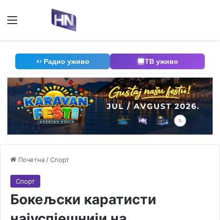
Мени
П
Радио уживо
ТВ уживо
Почетна
/
Спорт
Спорт
Бокељски каратисти
најуспјешнији на