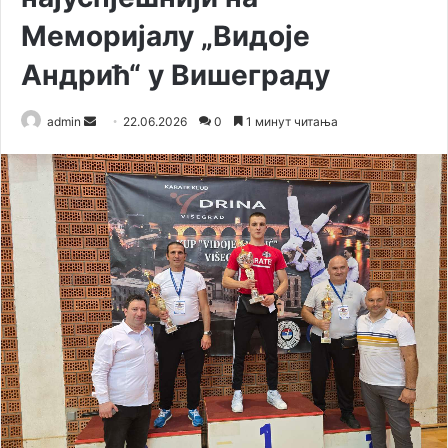
Меморијалу „Видоје
Андрић“ у Вишеграду
admin
S
22.06.2026
0
1 минут читања
e
n
d
a
n
e
m
a
i
l