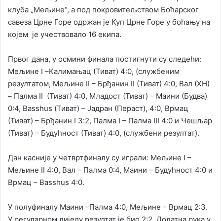
клуба „Мељине“, а под покровитељством Боћарског
савеза Црне Горе одржан је Куп Црне Горе у боћању на
којем је учествовало 16 екипа.
Првог дана, у осмини финала постигнути су следећи:
Мељине I –Калимањац (Тиват) 4:0, (службеним
резултатом, Мељине II – Брђанин II (Тиват) 4:0, Вал (ХН)
– Палма II (Тиват) 4:0, Младост (Тиват) – Маини (Будва)
0:4, Basshus (Тиват) – Јадран (Пераст), 4:0, Врмац
(Тиват) – Брђанин I 3:2, Палма I – Палма III 4:0 и Чешљар
(Тиват) – Будућност (Тиват) 4:0, (службени резултат).
Дан касније у четвртфиналу су играли: Мељине I –
Мељине II 4:0, Вал – Палма 0:4, Маини – Будућност 4:0 и
Врмац – Basshus 4:0.
У полуфиналу Маини –Палма 4:0, Мељине – Врмац 2:3.
У регуларном дијелу резултат је био 2:2. Додатна рука у