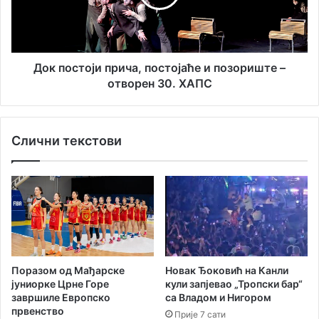
р
с
е
т
ћ
о
и
ј
н
и
Док постоји прича, постојаће и позориште –
а
п
отворен 30. ХАПС
м
р
е
и
м
ч
Слични текстови
о
а
р
,
и
п
ј
о
а
с
л
т
н
о
о
ј
м
а
Поразом од Мађарске
Новак Ђоковић на Канли
п
ћ
јуниорке Црне Горе
кули запјевао „Тропски бар“
л
е
завршиле Европско
са Владом и Нигором
и
и
првенство
Прије 7 сати