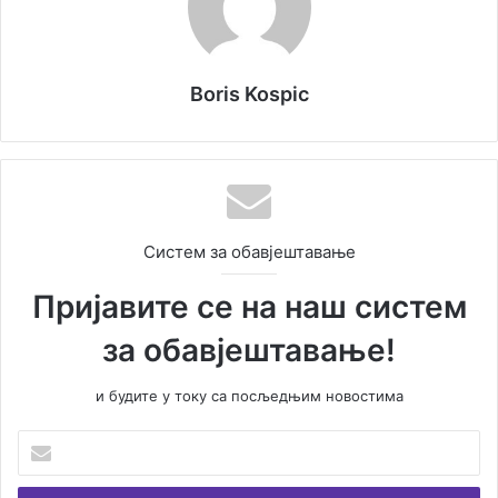
Boris Kospic
Систем за обавјештавање
Пријавите се на наш систем
за обавјештавање!
и будите у току са посљедњим новостима
У
н
е