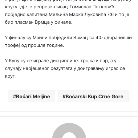
кругу гдје је репрезентивац Томислав Петковић
побједио капитена Мељина Марка Луковића 7:6 и то је
био пласман Врмца у финале.
У финалу су Маини побједили Врмац са 4:0 одбранивши
трофеј од прошле године.
У Купу су се играле дисциплине: тројка и пар, а у
случају нерјешеног резултата у доигравању играо се
круг.
Boćari Meljine
Boćarski Kup Crne Gore