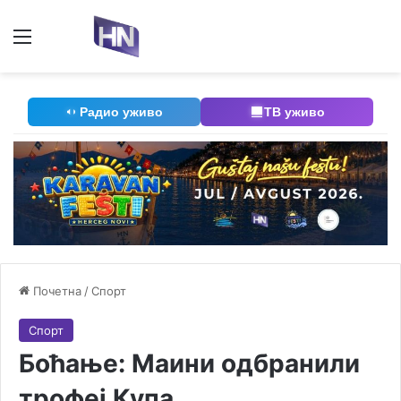
Мени
П
Радио уживо
ТВ уживо
Почетна
/
Спорт
Спорт
Боћање: Маини одбранили
трофеј Купа