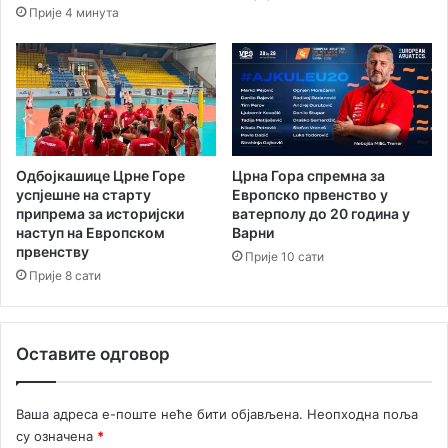
в
п
Прије 4 минута
а
о
ч
з
к
о
о
р
м
и
м
ш
и
т
т
е
Одбојкашице Црне Горе
Црна Гора спремна за
и
–
успјешне на старту
Европско првенство у
н
о
припрема за историјски
ватерполу до 20 година у
г
наступ на Европском
Варни
т
првенству
у
в
Прије 10 сати
"
о
Прије 8 сати
А
р
н
е
а
н
Оставите одговор
Ч
3
у
0
ч
.
Ваша адреса е-поште неће бити објављена.
Неопходна поља
к
Х
су означена
*
о
А