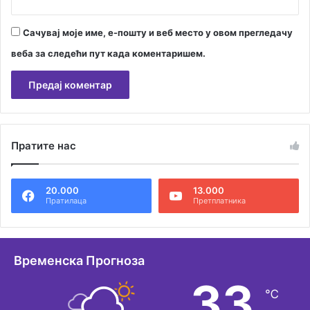
Сачувај моје име, е-пошту и веб место у овом прегледачу
веба за следећи пут када коментаришем.
А
л
Пратите нас
т
е
20.000
13.000
р
Пратилаца
Претплатника
н
а
т
Временска Прогноза
и
33
℃
в