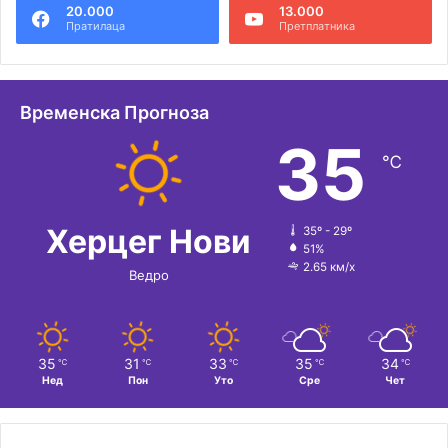
20.000
13.000
р
Пратилаца
Претплатника
н
а
т
Временска Прогноза
и
35
℃
в
е
:
Херцег Нови
35º - 29º
51%
2.65 км/х
Ведро
35
31
33
35
34
℃
℃
℃
℃
℃
Нед
Пон
Уто
Сре
Чет