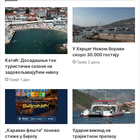
у
и
с
н
п
и
о
с
р
е
и
р
т
и
У Херцег Новом борави
е
ј
скоро 30.000 гостију
!
а
Катић: Досадашњи ток
Прије 2 дана
„
туристичке сезоне на
Q
задовољавајућем нивоу
u
Прије 1 дан
o
V
a
d
i
s
“
„Караван фешти” поново
Ударни викенд на
стиже у Бијелу
трајектном прелазу