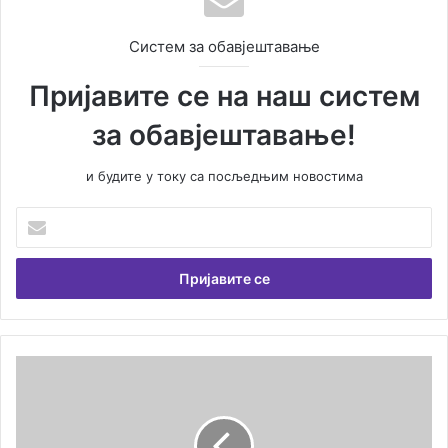
Систем за обавјештавање
Пријавите се на наш систем
за обавјештавање!
и будите у току са посљедњим новостима
У
н
е
с
и
т
е
В
А
а
п
ш
е
у
л