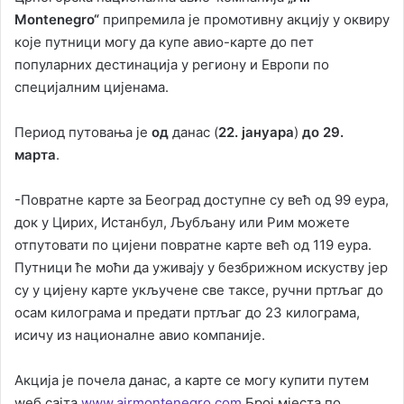
Montenegro“
припремила је промотивну акцију у оквиру
које путници могу да купе авио-карте до пет
популарних дестинација у региону и Европи по
специјалним цијенама.
Период путовања је
од
данас (
22. јануара
)
до 29.
марта
.
-Повратне карте за Београд доступне су већ од 99 еура,
док у Цирих, Истанбул, Љубљану или Рим можете
отпутовати по цијени повратне карте већ од 119 еура.
Путници ће моћи да уживају у безбрижном искуству јер
су у цијену карте укључене све таксе, ручни пртљаг до
осам килограма и предати пртљаг до 23 килограма,
исичу из националне авио компаније.
Акција је почела данас, а карте се могу купити путем
wеб сајта
www.airmontenegro.com
Број мјеста по