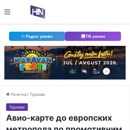
Мени
П
Радио уживо
ТВ уживо
Почетна
/
Туризам
Туризам
Авио-карте до европских
метропола по промотивним