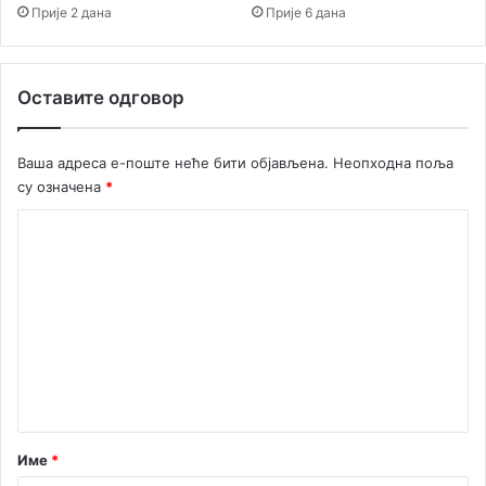
Прије 2 дана
Прије 6 дана
Оставите одговор
Ваша адреса е-поште неће бити објављена.
Неопходна поља
су означена
*
К
о
м
е
н
т
а
р
Име
*