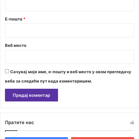
*
Е-пошта
*
Веб место
Сачувај моје име, е-пошту и веб место у овом прегледачу
веба за следећи пут када коментаришем.
А
л
Пратите нас
т
е