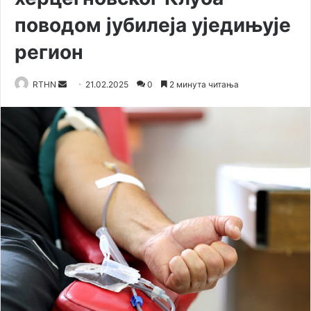
поводом јубилеја уједињује
регион
RTHN
S
21.02.2025
0
2 минута читања
e
n
d
a
n
e
m
a
i
l