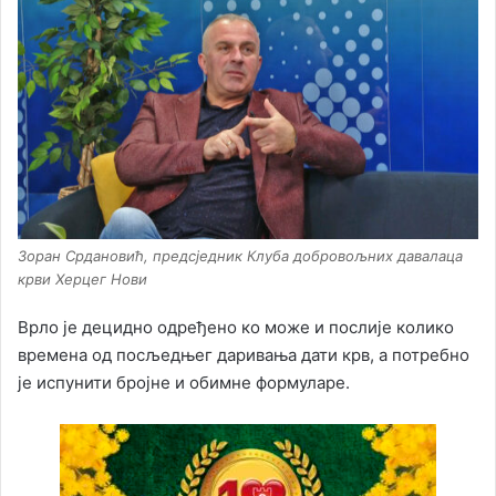
Зоран Срдановић, предсједник Клуба добровољних давалаца
крви Херцег Нови
Врло је децидно одређено ко може и послије колико
времена од посљедњег даривања дати крв, а потребно
је испунити бројне и обимне формуларе.