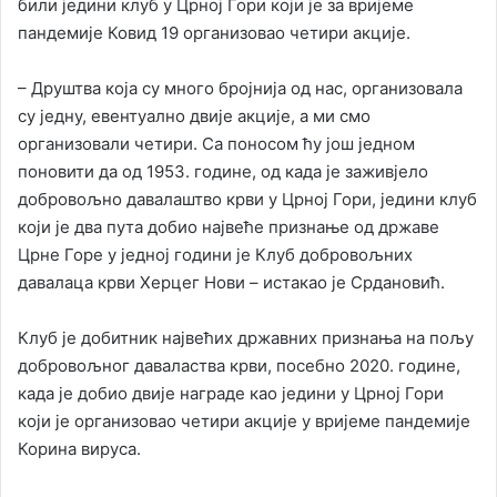
били једини клуб у Црној Гори који је за вријеме
пандемије Ковид 19 организовао четири акције.
– Друштва која су много бројнија од нас, организовала
су једну, евентуално двије акције, а ми смо
организовали четири. Са поносом ћу још једном
поновити да од 1953. године, од када је заживјело
добровољно давалаштво крви у Црној Гори, једини клуб
који је два пута добио највеће признање од државе
Црне Горе у једној години је Клуб добровољних
давалаца крви Херцег Нови – истакао је Срдановић.
Клуб је добитник највећих државних признања на пољу
добровољног даваластва крви, посебно 2020. године,
када је добио двије награде као једини у Црној Гори
који је организовао четири акције у вријеме пандемије
Корина вируса.