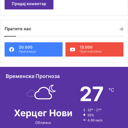
А
л
Пратите нас
т
е
20.000
13.000
р
Пратилаца
Претплатника
н
а
т
Временска Прогноза
и
27
℃
в
е
:
Херцег Нови
32º - 27º
56%
4.69 км/х
Облачно