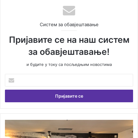
Систем за обавјештавање
Пријавите се на наш систем
за обавјештавање!
и будите у току са посљедњим новостима
У
н
е
с
и
т
е
В
А
а
м
ш
б