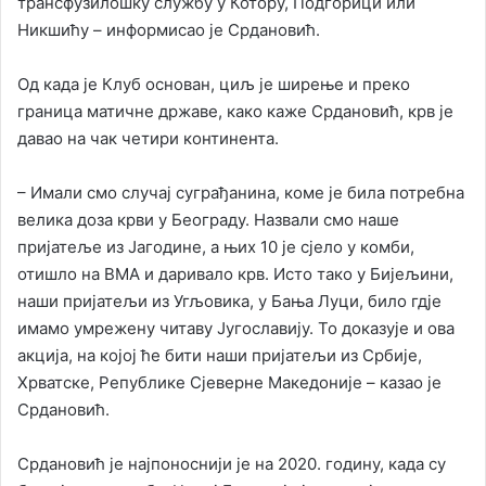
трансфузилошку службу у Котору, Подгорици или
Никшићу – информисао је Срдановић.
Од када је Клуб основан, циљ је ширење и преко
граница матичне државе, како каже Срдановић, крв је
давао на чак четири континента.
– Имали смо случај суграђанина, коме је била потребна
велика доза крви у Београду. Назвали смо наше
пријатеље из Јагодине, а њих 10 је сјело у комби,
отишло на ВМА и даривало крв. Исто тако у Бијељини,
наши пријатељи из Угљовика, у Бања Луци, било гдје
имамо умрежену читаву Југославију. То доказује и ова
акција, на којој ће бити наши пријатељи из Србије,
Хрватске, Републике Сјеверне Македоније – казао је
Срдановић.
Срдановић је најпоноснији је на 2020. годину, када су