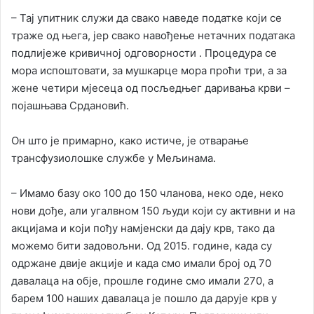
– Тај упитник служи да свако наведе податке који се
траже од њега, јер свако навођење нетачних података
подлијеже кривичној одговорности . Процедура се
мора испоштовати, за мушкарце мора проћи три, а за
жене четири мјесеца од посљедњег даривања крви –
појашњава Срдановић.
Он што је примарно, како истиче, је отварање
трансфузиолошке службе у Мељинама.
– Имамо базу око 100 до 150 чланова, неко оде, неко
нови дође, али угалвном 150 људи који су активни и на
акцијама и који пођу намјенски да дају крв, тако да
можемо бити задовољни. Од 2015. године, када су
одржане двије акције и када смо имали број од 70
давалаца на обје, прошле године смо имали 270, а
барем 100 наших давалаца је пошло да дарује крв у