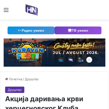
Мени
П
Радио уживо
ТВ уживо
Почетна
/
Друштво
Друштво
Акција даривања крви
херцегновског Клуба