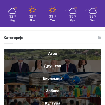
32
32
33
35
33
℃
℃
℃
℃
℃
Нед
Пон
Уто
Сре
Чет
Категорије
Агро
Друштво
Економија
Забава
Култура