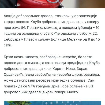
Акција добровољног давалаштва крви, у организацији
херцегновског Клуба добровољних давалаца, у оквиру
програма 56. Празника мимозе, а поводом јубилеја – 10
година од оснивања клуба, биће одржана у суботу, 22.
фебруара у Плавом салону Болнице Мељине од 9 до 15
сати.
Бржи начин живота, саобраћајне несреће, болести
односе доста живота, а како наводи предсједник Клуба
добровољних давалца крви Херцег Нови, Зоран
Срдановић, једна саобраћајна несрећа ширих размјера,
може да испразни ресерве крви једне болнице. Сам
податак да се 97% грађана Црне Горе ослања на 3%
добровољних давалаца крви говори много.