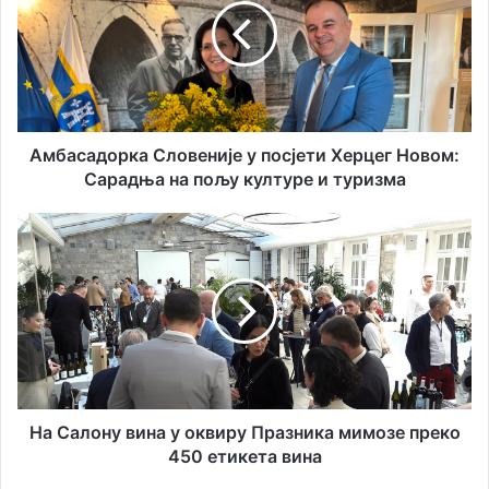
у
а
е
с
м
а
а
д
и
о
л
р
а
к
Амбасадорка Словеније у посјети Херцег Новом:
д
а
Сарадња на пољу културе и туризма
р
С
е
л
Н
с
о
а
у
в
С
е
а
н
л
и
о
ј
н
е
у
у
в
п
и
На Салону вина у оквиру Празника мимозе преко
о
н
450 етикета вина
с
а