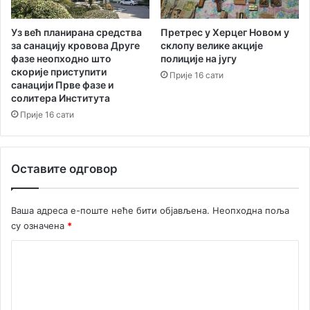
њ
п
а
р
н
е
Уз већ планирана средства
Претрес у Херцег Новом у
а
за санацију кровова Друге
к
склопу велике акције
фазе неопходно што
п
полиције на југу
о
скорије приступити
о
4
Прије 16 сати
санацији Прве фазе и
љ
5
солитера Института
у
0
Прије 16 сати
к
е
у
т
л
и
т
к
Оставите одговор
у
е
р
т
е
а
Ваша адреса е-поште неће бити објављена.
Неопходна поља
и
в
су означена
*
т
и
у
н
К
р
а
о
и
з
м
м