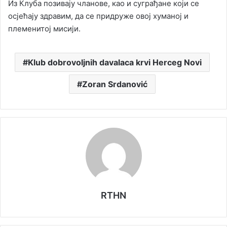
Из Клуба позивају чланове, као и суграђане који се
осјећају здравим, да се придруже овој хуманој и
племенитој мисији.
Klub dobrovoljnih davalaca krvi Herceg Novi
Zoran Srdanović
RTHN