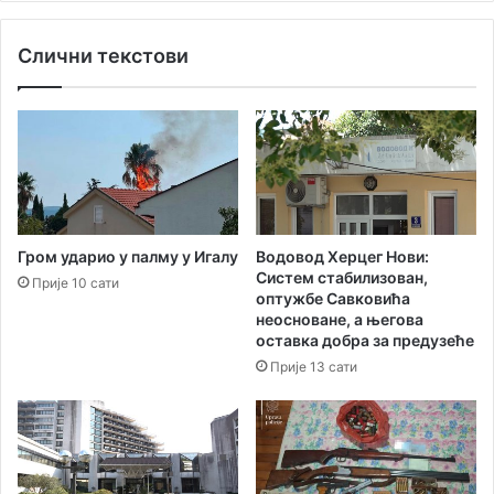
ј
у
е
о
Слични текстови
т
к
и
в
Х
и
е
р
р
у
ц
П
е
р
г
а
Н
з
Водовод Херцег Нови:
Гром ударио у палму у Игалу
о
н
Систем стабилизован,
Прије 10 сати
в
и
оптужбе Савковића
о
к
неосноване, а његова
м
а
оставка добра за предузеће
:
м
Прије 13 сати
С
и
а
м
р
о
а
з
д
е