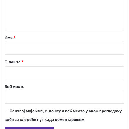
е
а
н
т
а
р
Име
*
*
Е-пошта
*
Веб место
Сачувај моје име, е-пошту и веб место у овом прегледачу
веба за следећи пут када коментаришем.