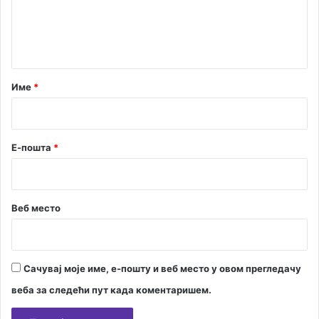
т
е
н
м
т
п
а
р
о
р
Име
*
г
*
р
а
м
Е-пошта
*
а
р
а
з
Веб место
м
ј
е
н
Сачувај моје име, е-пошту и веб место у овом прегледачу
е
веба за следећи пут када коментаришем.