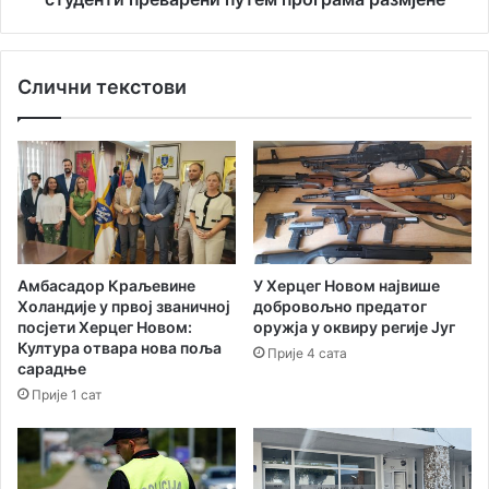
д
п
а
о
,
л
Слични текстови
т
и
р
ц
и
и
у
ј
Х
а
е
и
р
с
ц
т
е
р
Амбасадор Краљевине
У Херцег Новом највише
г
а
Холандије у првој званичној
добровољно предатог
Н
ж
посјети Херцег Новом:
оружја у оквиру регије Југ
о
у
Култура отвара нова поља
Прије 4 сата
в
ј
сарадње
о
у
Прије 1 сат
м
д
а
л
и