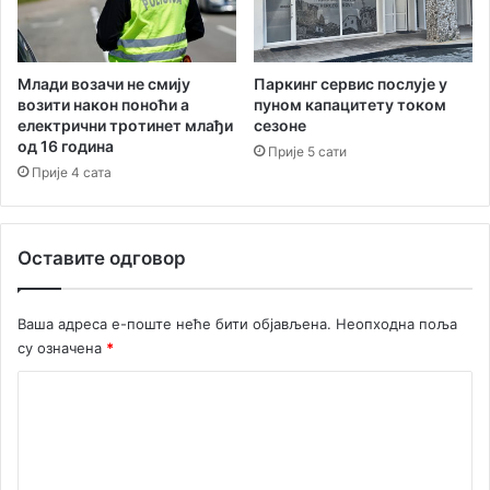
с
у
с
т
Паркинг сервис послује у
Млади возачи не смију
у
пуном капацитету током
возити након поноћи а
сезоне
електрични тротинет млађи
д
од 16 година
е
Прије 5 сати
н
Прије 4 сата
т
и
п
Оставите одговор
р
е
в
Ваша адреса е-поште неће бити објављена.
Неопходна поља
а
су означена
*
р
е
К
н
о
и
п
м
у
е