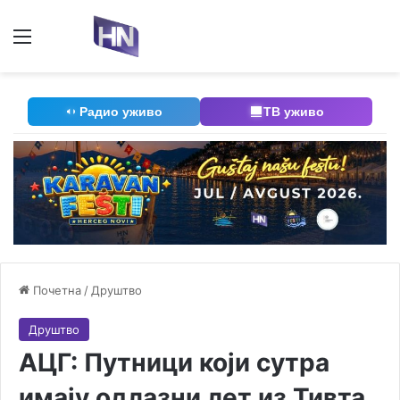
Мени
П
Радио уживо
ТВ уживо
Почетна
/
Друштво
Друштво
АЦГ: Путници који сутра
имају одлазни лет из Тивта