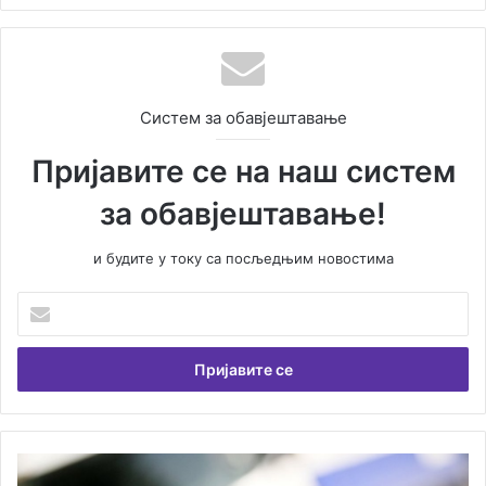
Систем за обавјештавање
Пријавите се на наш систем
за обавјештавање!
и будите у току са посљедњим новостима
У
н
е
с
и
т
е
В
Ј
а