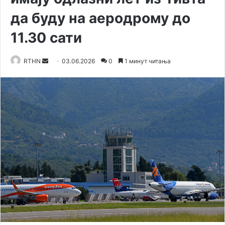
да буду на аеродрому до
11.30 сати
RTHN
S
03.06.2026
0
1 минут читања
e
n
d
a
n
e
m
a
i
l