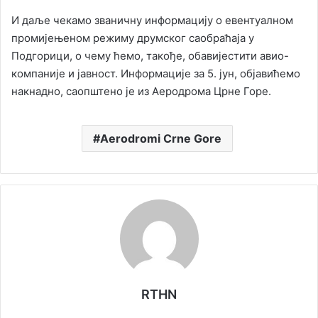
И даље чекамо званичну информацију о евентуалном
промијењеном режиму друмског саобраћаја у
Подгорици, о чему ћемо, такође, обавијестити авио-
компаније и јавност. Информације за 5. јун, објавићемо
накнадно, саопштено је из Аеродрома Црне Горе.
Aerodromi Crne Gore
RTHN