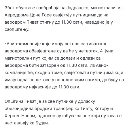
Због обуставе саобраћаја на Јадранској магистрали, из
Аеродрома Црне Горе савјетују путницима да на
аеродром Тиват стигну до 11.30 сати, наведено је у
саопштењу.
-Авио-компаније које имају летове са тиватског
аеродрома обавјештене су да ће у четвртак, 4. јуна
магистрални пут којим се долази и одлази са
аеродрома бити затворен од 11.30 сати. Из Авио-
компаније ће, сходно томе, савјетовати путницима који
имају одлазне летове у поподневним сатима, да буду на
аеродрому најкасније до 11.30 сати.
Општина Тиват је за све путнике у доласку
обезбиједила бродски трансфер ка Тивту, Котору и
Херцег Новом, односно аутобусе за оне који путовање
настављају ка Будви.