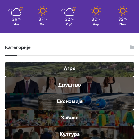
36
37
32
32
32
℃
℃
℃
℃
℃
Чет
Пет
Суб
Нед
Пон
Категорије
Агро
Друштво
Економија
Забава
Култура