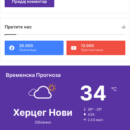
А
л
Пратите нас
т
е
20.000
13.000
р
Пратилаца
Претплатника
н
а
т
Временска Прогноза
и
34
℃
в
е
:
Херцег Нови
36º - 26º
43%
2.43 км/х
Облачно