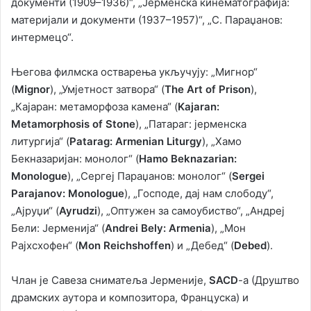
документи (1909–1936)“, „Јерменска кинематографија:
материјали и документи (1937–1957)“, „С. Параџанов:
интермецо“.
Његова филмска остварења укључују: „Мигнор“
(
Mignor
), „Умјетност затвора“ (
The Art of Prison
),
„Кајаран: метаморфоза камена“ (
Kajaran:
Metamorphosis of Stone
), „Патараг: јерменска
литургија“ (
Patarag: Armenian Liturgy
), „Хамо
Бекназаријан: монолог“ (
Hamo Beknazarian:
Monologue
), „Сергеј Параџанов: монолог“ (
Sergei
Parajanov: Monologue
), „Господе, дај нам слободу“,
„Ајруџи“ (
Ayrudzi
), „Оптужен за самоубиство“, „Андреј
Бели: Јерменија“ (
Andrei Bely: Armenia
), „Мон
Рајхсхофен“ (
Mon Reichshoffen
) и „Дебед“ (
Debed
).
Члан је Савеза сниматеља Јерменије,
SACD
-а (Друштво
драмских аутора и композитора, Француска) и