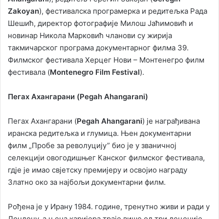
Zakoyan
), фестивалска програмерка и редитељка Рада
Шешић, директор фотографије Милош Јаћимовић и
новинар Никола Марковић чланови су жирија
такмичарског програма документарног филма 39.
Филмског фестивала Херцег Нови – Монтенегро филм
фестивала (
Montenegro Film Festival
).
Пегах Ахангарани (Pegah Ahangarani)
Пегах Ахангарани (
Pegah Ahangarani
) је награђивана
иранска редитељка и глумица. Њен документарни
филм „Пробе за револуцију” био је у званичној
селекцији овогодишњег Канског филмског фестивала,
гдје је имао свјетску премијеру и освојио награду
Златно око за најбољи документарни филм.
Рођена је у Ирану 1984. године, тренутно живи и ради у
Лондону, а њена каријера траје више од три деценије.