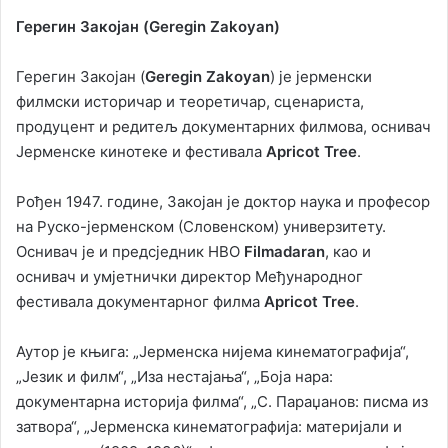
Герегин Закојан (Geregin Zakoyan)
Герегин Закојан (
Geregin Zakoyan
) је јерменски
филмски историчар и теоретичар, сценариста,
продуцент и редитељ документарних филмова, оснивач
Јерменске кинотеке и фестивала
Apricot Tree
.
Рођен 1947. године, Закојан је доктор наука и професор
на Руско-јерменском (Словенском) универзитету.
Оснивач је и предсједник НВО
Filmadaran
, као и
оснивач и умјетнички директор Међународног
фестивала документарног филма
Apricot Tree
.
Аутор је књига: „Јерменска нијема кинематографија“,
„Језик и филм“, „Иза нестајања“, „Боја нара:
документарна историја филма“, „С. Параџанов: писма из
затвора“, „Јерменска кинематографија: материјали и