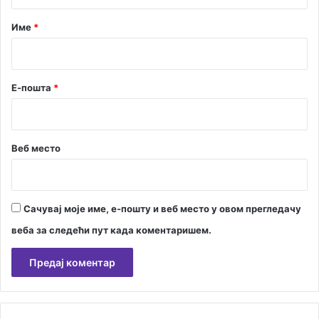
а
к
о
р
Име
*
ј
*
и
м
ј
Е-пошта
*
е
з
а
б
Веб место
р
а
њ
е
Сачувај моје име, е-пошту и веб место у овом прегледачу
н
о
веба за следећи пут када коментаришем.
о
д
р
ж
А
а
л
в