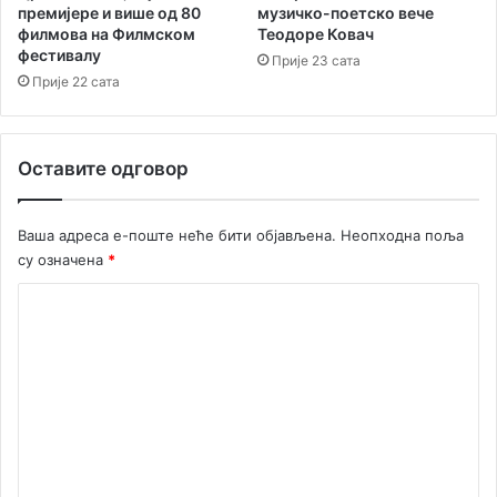
н
с
премијере и више од 80
музичко-поетско вече
и
филмова на Филмском
Теодоре Ковач
т
фестивалу
к
в
Прије 23 сата
а
а
Прије 22 сата
у
н
у
Оставите одговор
т
р
а
Ваша адреса е-поште неће бити објављена.
Неопходна поља
ш
су означена
*
њ
и
К
х
о
п
о
м
с
е
л
о
н
в
т
а