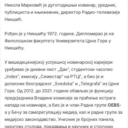
Никола Марковић је дугогодишњи новинар, уредник,
публициста и књижевник, директор Радио-телевизије
Никшић.
Рођен је у Никшићу 1972. године. Дипломирао је на
Филолошком факултету Универзитета Црне Горе у
Никшићу.
У вишедеценијској успјешној новинарској каријери
уређивао је дневни лист „Дан”, студентски часопис
„Index”, емисију „Семестар” на РТЦГ, а био је и
дописник београдског „Svedoka” и „Telegrafa” из Црне
Горе. Од 2012. до 2021. године обављао је функцију
предсједника Владине комисије за праћење истрага
напада на новинаре, а био је и члан Радне групе
OEBS
-
а у Бечу за саморегулацију медија, као и радне групе за
медијско законодавство. Учесник је бројних панела,
округлих столова, предавања и научних и стручних