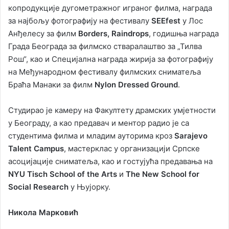
копродукције дугометражног играног филма, награда
за најбољу фотографију на фестивалу
SEEfest
у Лос
Анђелесу за филм
Borders, Raindrops
, годишња награда
Града Београда за филмско стваралаштво за „Тилва
Рош“, као и Специјална награда жирија за фотографију
на Међународном фестивалу филмских сниматеља
Браћа Манаки за филм
Nylon Dressed Ground
.
Студирао је камеру на Факултету драмских умјетности
у Београду, а као предавач и ментор радио је са
студентима филма и младим ауторима кроз
Sarajevo
Talent Campus
, мастерклас у организацији Српске
асоцијације сниматеља, као и гостујућа предавања на
NYU Tisch School of the Arts
и
The New School for
Social Research
у Њујорку.
Никола Марковић