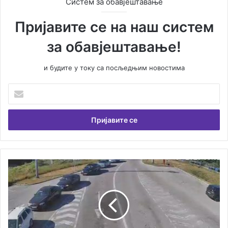
Систем за обавјештавање
Пријавите се на наш систем
за обавјештавање!
и будите у току са посљедњим новостима
У
н
е
с
и
т
е
В
Н
а
а
ш
г
у
р
е
а
м
н
а