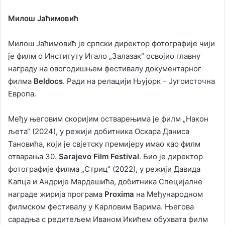
Милош Јаћимовић
Милош Јаћимовић је српски директор фотографије чији
је филм о Институту Игало „Залазак“ освојио главну
награду на овогодишњем фестивалу документарног
филма
Beldocs
. Ради на релацији Њујорк – Југоисточна
Европа.
Међу његовим скоријим остварењима је филм „Након
љета“ (2024), у режији добитника Оскара Даниса
Тановића, који је свјетску премијеру имао као филм
отварања 30.
Sarajevo Film Festival
. Био је директор
фотографије филма „Стриц“ (2022), у режији Давида
Капца и Андрије Мардешића, добитника Специјалне
награде жирија програма
Proxima
на Међународном
филмском фестивалу у Карловим Варима. Његова
сарадња с редитељем Иваном Икићем обухвата филм