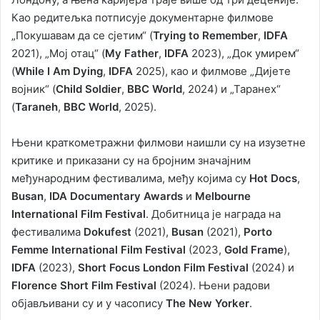
Као редитељка потписује документарне филмове
„Покушавам да се сјетим“ (
Trying to Remember
,
IDFA
2021), „Мој отац“ (
My Father
,
IDFA
2023), „Док умирем“
(
While I Am Dying
,
IDFA
2025), као и филмове „Дијете
војник“ (
Child Soldier
,
BBC World
, 2024) и „Таранех“
(
Taraneh
,
BBC World
, 2025).
Њени краткометражни филмови наишли су на изузетне
критике и приказани су на бројним значајним
међународним фестивалима, међу којима су
Hot Docs
,
Busan
,
IDA Documentary Awards
и
Melbourne
International Film Festival
. Добитница је награда на
фестивалима
Dokufest
(2021),
Busan
(2021),
Porto
Femme International Film Festival
(2023,
Gold Frame
),
IDFA
(2023),
Short Focus London Film Festival
(2024) и
Florence Short Film Festival
(2024). Њени радови
објављивани су и у часопису
The New Yorker
.