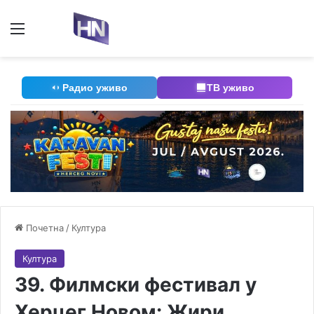
Мени
П
Радио уживо
ТВ уживо
Почетна
/
Култура
Култура
39. Филмски фестивал у
Херцег Новом: Жири