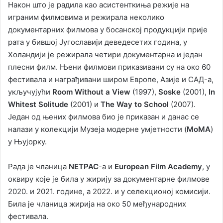
Након што је радила као асистенткиња режије на
играним филмовима и режирала неколико
документарних филмова у босанској продукцији прије
рата у бившој Југославији деведесетих година, у
Холандији је режирала четири документарна и један
плесни филм. Њени филмови приказивани су на око 60
фестивала и награђивани широм Европе, Азије и САД-а,
укључујући
Room Without a View
(1997),
Soske
(2001),
In
Whitest Solitude
(2001) и
The Way to School
(2007).
Један од њених филмова био је приказан и данас се
налази у колекцији Музеја модерне умјетности (
MoMA
)
у Њујорку.
Рада је чланица
NETPAC
-а и
European Film Academy
, у
оквиру које је била у жирију за документарне филмове
2020. и 2021. године, а 2022. и у селекционој комисији.
Била је чланица жирија на око 50 међународних
фестивала.