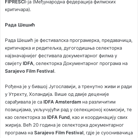
FIPRESCI
-ја (Међународна федерација филмских
критичара).
Рада Шешић
Рада Шешић је фестивалска програмерка, предавачица,
критичарка и редитељка, дугогодишња селекторка
најзначајнијег фестивала документарног филма у
свијету
IDFA
, селекторка Документарног програма на
Sarajevo Film Festival
.
Рођена је у бившој Југославији, а тренутно живи и ради
у Утрехту, Холандија. Више од двије деценије
сарађивала је са
IDFA Amsterdam
на различитим
позицијама, укључујући рад у селекционој комисији, те
као селекторка за
IDFA Fund
, као и координацију свих
жирија. Већ 20 година је селекторка документарног
програма на
Sarajevo Film Festival
, гдје је суоснивачица