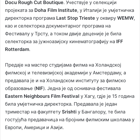
Docu Rough Cut Boutique
. Учествује у селекцији
пројеката за
Doha Film Institute
, у Италији је умјетничка
директорка програма
Last Stop Trieste
у оквиру
WEMW
,
као и селекторка документарног програма на
Фестивалу у Трсту, а током двије деценије је била
селекторка за јужноазијску кинематографију на
IFF
Rotterdam
.
Предаје на мастер студијама филма на Холандској
филмској и телевизијској академији у Амстердаму, а
предавала је и на Холандском институту за филмско
образовање (
NIF
). Једна је од оснивача фестивала
Eastern Neighbours Film Festival
у Хагу, гдје је 15 година
била умјетничка директорка. Предавала је један
триместар на факултету
Srishti
у Бангалору, те била
гостујућа предавачица на бројним филмским школама у
Европи, Америци и Азији.