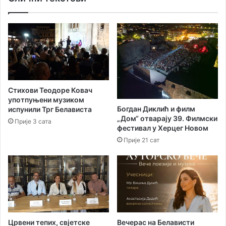
о
н
в
и
о
ш
м
т
ј
и
у
о
ч
р
е
ј
Стихови Теодоре Ковач
п
е
употпуњени музиком
р
ш
Богдан Диклић и филм
испунили Трг Белависта
е
е
„Дом“ отварају 39. Филмски
Прије 3 сата
к
њ
фестивал у Херцег Новом
о
е
Прије 21 сат
1
М
7
и
0
н
0
и
0
с
п
т
у
а
т
р
Црвени тепих, свјетске
Вечерас на Белависти