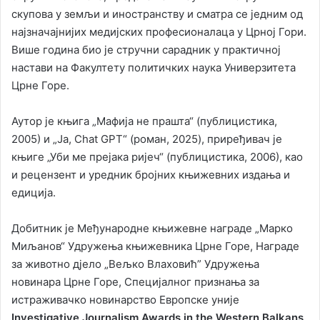
скупова у земљи и иностранству и сматра се једним од
најзначајнијих медијских професионалаца у Црној Гори.
Више година био је стручни сарадник у практичној
настави на Факултету политичких наука Универзитета
Црне Горе.
Аутор је књига „Мафија не прашта“ (публицистика,
2005) и „Ја, Chat GPT“ (роман, 2025), приређивач је
књиге „Уби ме прејака ријеч“ (публицистика, 2006), као
и рецензент и уредник бројних књижевних издања и
едиција.
Добитник је Међународне књижевне награде „Марко
Миљанов“ Удружења књижевника Црне Горе, Награде
за животно дјело „Вељко Влаховић” Удружења
новинара Црне Горе, Специјалног признања за
истраживачко новинарство Европске уније
Investigative Journalism Awards in the Western Balkans