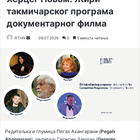
такмичарског програма
документарног филма
RTHN
S
09.07.2026
0
5 минута читања
e
n
d
a
n
e
m
a
i
l
Редитељка и глумица Пегах Ахангарани (
Pegah
Ahangarani
), редитељ Герегин Закојан (
Geregin