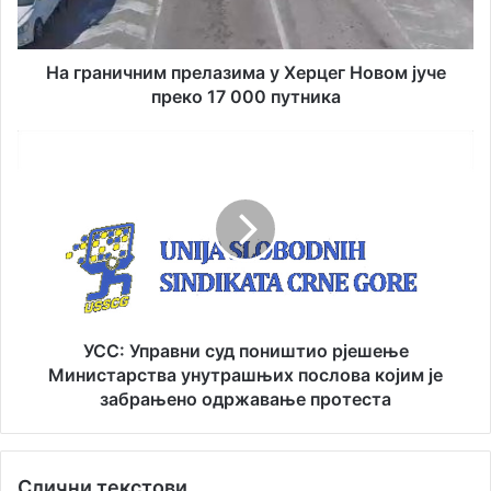
и
и
ч
л
н
а
и
На граничним прелазима у Херцег Новом јуче
д
м
преко 17 000 путника
р
п
е
р
У
с
е
С
у
л
С
а
:
з
У
и
п
м
р
а
а
у
в
Х
н
УСС: Управни суд поништио рјешење
е
и
Министарства унутрашњих послова којим је
р
с
забрањено одржавање протеста
ц
у
е
д
г
п
Н
Слични текстови
о