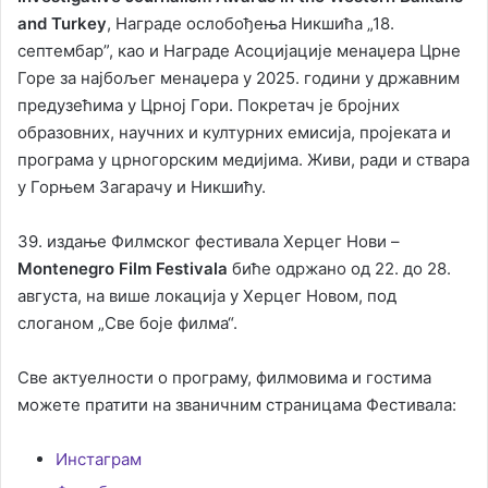
and Turkey
, Награде ослобођења Никшића „18.
септембар”, као и Награде Асоцијације менаџера Црне
Горе за најбољег менаџера у 2025. години у државним
предузећима у Црној Гори. Покретач је бројних
образовних, научних и културних емисија, пројеката и
програма у црногорским медијима. Живи, ради и ствара
у Горњем Загарачу и Никшићу.
39. издање Филмског фестивала Херцег Нови –
Montenegro Film Festivalа
биће одржано од 22. до 28.
августа, на више локација у Херцег Новом, под
слоганом „Све боје филма“.
Све актуелности о програму, филмовима и гостима
можете пратити на званичним страницама Фестивала:
Инстаграм