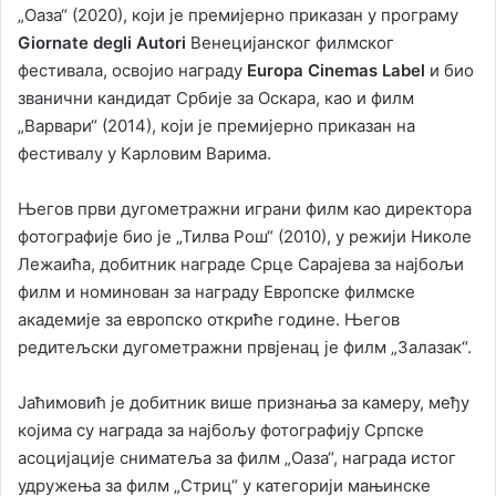
„Оаза“ (2020), који је премијерно приказан у програму
Giornate degli Autori
Венецијанског филмског
фестивала, освојио награду
Europa Cinemas Label
и био
званични кандидат Србије за Оскара, као и филм
„Варвари“ (2014), који је премијерно приказан на
фестивалу у Карловим Варима.
Његов први дугометражни играни филм као директора
фотографије био је „Тилва Рош“ (2010), у режији Николе
Лежаића, добитник награде Срце Сарајева за најбољи
филм и номинован за награду Европске филмске
академије за европско откриће године. Његов
редитељски дугометражни првјенац је филм „Залазак“.
Јаћимовић је добитник више признања за камеру, међу
којима су награда за најбољу фотографију Српске
асоцијације сниматеља за филм „Оаза“, награда истог
удружења за филм „Стриц“ у категорији мањинске