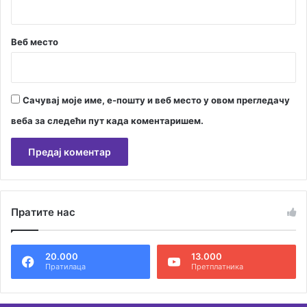
а
Веб место
Сачувај моје име, е-пошту и веб место у овом прегледачу
веба за следећи пут када коментаришем.
А
л
Пратите нас
т
е
20.000
13.000
р
Пратилаца
Претплатника
н
а