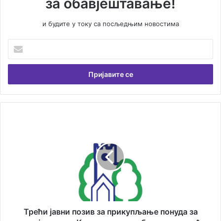
за обавјештавање!
и будите у току са посљедњим новостима
У
н
е
с
и
т
е
В
Т
а
р
ш
е
у
ћ
е
и
м
ј
а
а
и
в
л
н
а
и
Трећи јавни позив за прикупљање понуда за
д