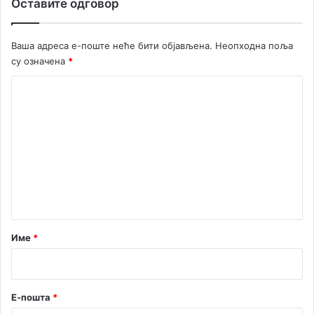
Оставите одговор
а
л
н
Ваша адреса е-поште неће бити објављена.
Неопходна поља
о
су означена
*
с
т
К
а
о
м
б
м
е
е
н
о
н
г
т
п
р
а
е
р
Име
*
д
*
у
з
е
Е-пошта
*
ћ