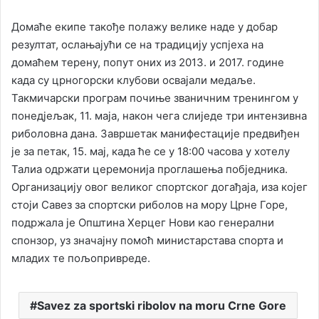
Домаће екипе такође полажу велике наде у добар
резултат, ослањајући се на традицију успјеха на
домаћем терену, попут оних из 2013. и 2017. године
када су црногорски клубови освајали медаље.
Такмичарски програм почиње званичним тренингом у
понед‌јељак, 11. маја, након чега слиједе три интензивна
риболовна дана. Завршетак манифестације предвиђен
је за петак, 15. мај, када ће се у 18:00 часова у хотелу
Талиа одржати церемонија проглашења побједника.
Организацију овог великог спортског догађаја, иза којег
стоји Савез за спортски риболов на мору Црне Горе,
подржала је Општина Херцег Нови као генерални
спонзор, уз значајну помоћ министарстава спорта и
младих те пољопривреде.
Savez za sportski ribolov na moru Crne Gore