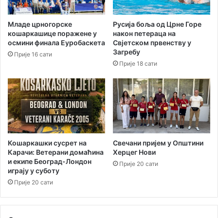
а
4
з
у
Младе црногорске
Русија боља од Црне Горе
а
П
кошаркашице поражене у
након петераца на
п
о
осмини финала Еуробаскета
Свјетском првенству у
р
д
Загребу
Прије 16 сати
о
г
Прије 18 сати
д
о
а
р
ј
и
у
ц
в
и
о
з
и
Кошаркашки сусрет на
Свечани пријем у Општини
л
Карачи: Ветерани домаћина
Херцег Нови
а
и екипе Београд-Лондон
Прије 20 сати
играју у суботу
К
о
Прије 20 сати
м
у
н