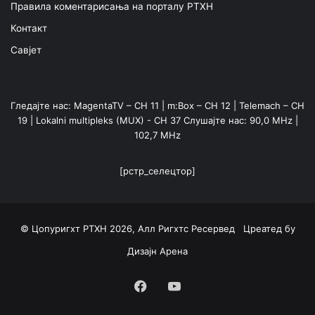
Правила коментарисања на порталу РТХН
Контакт
Савјет
Гледајте нас: MagentaTV – CH 11 | m:Box – CH 12 | Telemach – CH
19 | Lokalni multipleks (MUX) - CH 37 Слушајте нас: 90,0 MHz |
102,7 MHz
[рстр_селецтор]
© Цопyригхт РТХН 2026, Алл Ригхтс Ресервед Цреатед бy
Дизајн Арена
Фацебоок
YоуТубе