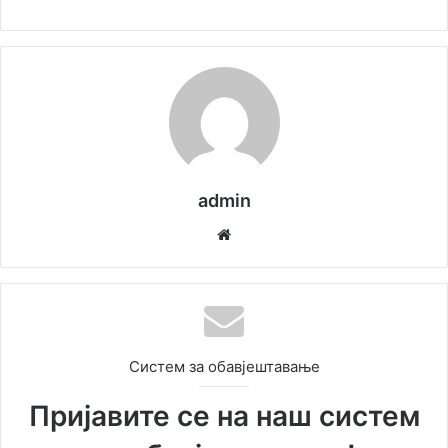
admin
Wе
бс
ит
е
Систем за обавјештавање
Пријавите се на наш систем