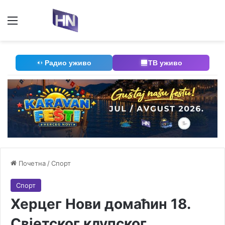
Мени
П
Радио уживо
ТВ уживо
Почетна
/
Спорт
Спорт
Херцег Нови домаћин 18.
Свјетског клупског