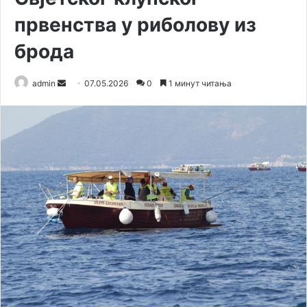
првенства у риболову из
брода
admin
S
07.05.2026
0
1 минут читања
e
n
d
a
n
e
m
a
i
l