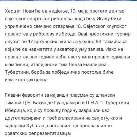
Херцег Нови ће од нед‌јеље, 10. маја, постати центар
свјетског спортског риболова, када ће у Игалу бити
уприличено свечано отварање 18. Свјетског клупског
првенства у риболову из брода. Овај престижни турнир
окупит ће 17 врхунских екипа са укупно 83 такмичара
који ће се надметати у акваторијуму залива. Иако на
првенству ове године неће наступити прошлогодишњи
шампиони, италијански тим Ленза Емилијана
Тубертини, борба за побједничко постоље биће
изузетно захтјевна.
Главни фаворити за највиши пласман су шпански
тимови Ц.Н. Бахиа де Гуардамаре и Ц.Н.А.П. Тубертини
Иберица, који су прошлу годину завршили као
другопласирани и трећепласирани на свијету, као и
задарски Зубатац, састављен од прослављених
хрватских репрезентативаца.