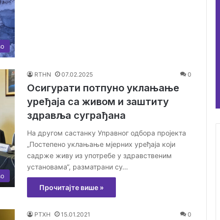
во
RTHN
07.02.2025
0
Осигурати потпуно уклањање
уређаја са живом и заштиту
здравља суграђана
На другом састанку Управног одбора пројекта
„Постепено уклањање мјерних уређаја који
садрже живу из употребе у здравственим
установама“, разматрани су…
во
Прочитајте више »
РТХН
15.01.2021
0