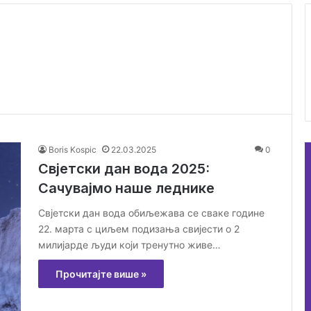
Boris Kospic
22.03.2025
0
Свјетски дан вода 2025:
Сачувајмо наше леднике
Свјетски дан вода обиљежава се сваке године
22. марта с циљем подизања свијести о 2
милијарде људи који тренутно живе…
Прочитајте више »