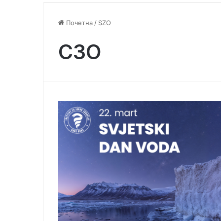
Почетна
/
SZO
СЗО