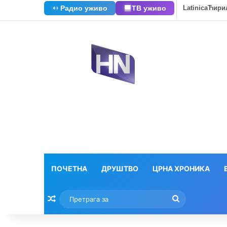
Радио уживо
ТВ уживо
Latinica
Ћири
ПОЧЕТНА
ДРУШТВО
ЦРНА ХРОНИКА
Насумични текстови
Претрага
за