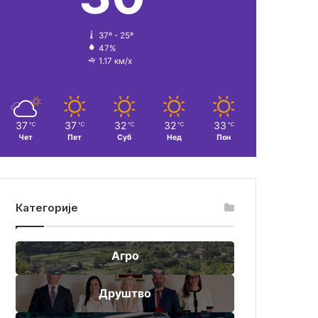
37º - 25º
47%
1.17 км/х
37
37
32
32
33
℃
℃
℃
℃
℃
Чет
Пет
Суб
Нед
Пон
Категорије
Агро
Друштво