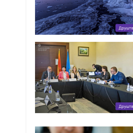
Друшт
Друшт