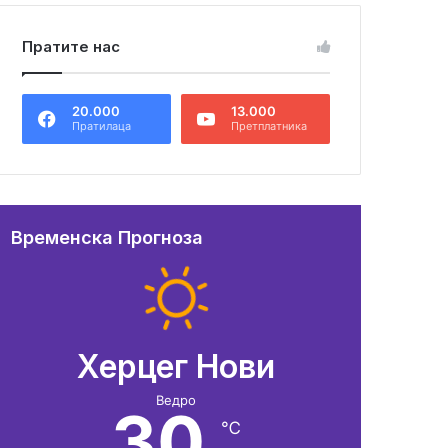
Пратите нас
20.000
13.000
Пратилаца
Претплатника
Временска Прогноза
Херцег Нови
Ведро
30
℃